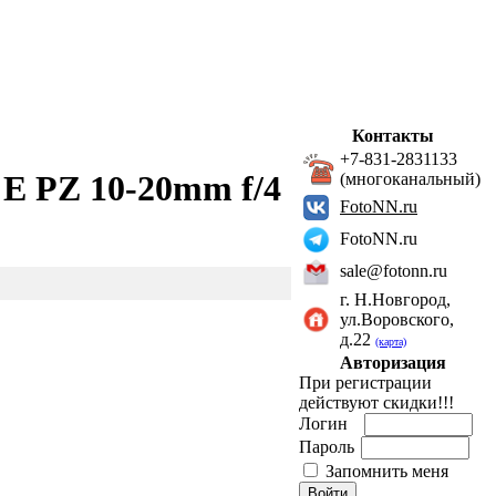
Контакты
+7-831-2831133
E PZ 10-20mm f/4
(многоканальный)
FotoNN.ru
FotoNN.ru
sale@fotonn.ru
г. Н.Новгород,
ул.Воровского,
д.22
(карта)
Авторизация
При регистрации
действуют скидки!!!
Логин
Пароль
Запомнить меня