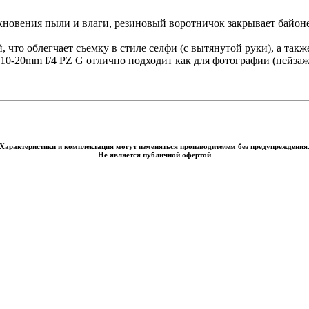
новения пыли и влаги, резиновый воротничок закрывает байоне
 что облегчает съемку в стиле селфи (с вытянутой руки), а так
10-20mm f/4 PZ G отлично подходит как для фотографии (пейзажи
Характеристики и комплектация могут изменяться производителем без предупреждения
Не является публичной офертой