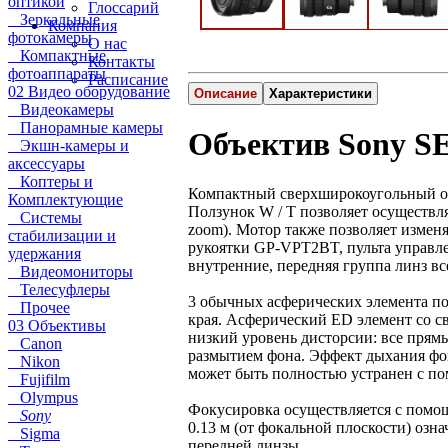
оптикой
Глоссарий
Зеркальные
Компания
фотокамеры
О нас
Компактные
Контакты
фотоаппараты
Расписание
02 Видео оборудование
Описание
Характеристики
Видеокамеры
Панорамные камеры
Объектив Sony SE
Экшн-камеры и
аксессуары
Коптеры и
Компактный сверхширокоугольный об
Комплектующие
Ползунок W / T позволяет осуществля
Системы
zoom). Мотор также позволяет измен
стабилизации и
рукоятки GP-VPT2BT, пульта управл
удержания
внутренние, передняя группа линз все
Видеомониторы
Телесуфлеры
3 обычных асферических элемента поз
Прочее
края. Асферический ED элемент со с
03 Объективы
низкий уровень дисторсии: все прям
Canon
размытием фона. Эффект дыхания фо
Nikon
может быть полностью устранен с по
Fujifilm
Olympus
Фокусировка осуществляется с помо
Sony
0.13 м (от фокальной плоскости) озн
Sigma
передней линзы.