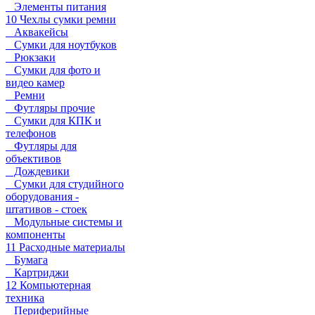
Элементы питания
10 Чехлы сумки ремни
Аквакейсы
Сумки для ноутбуков
Рюкзаки
Сумки для фото и
видео камер
Ремни
Футляры прочие
Сумки для КПК и
телефонов
Футляры для
объективов
Дождевики
Сумки для студийного
оборудования -
штативов - стоек
Модульные системы и
компоненты
11 Расходные материалы
Бумага
Картриджи
12 Компьютерная
техника
Периферийные