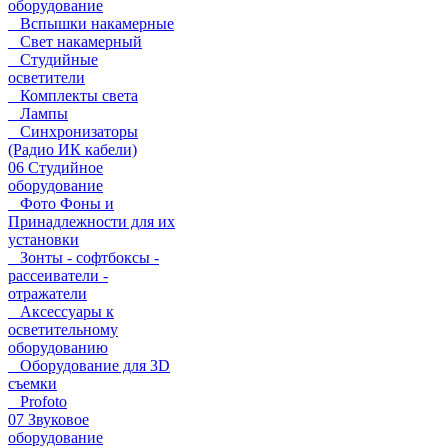
оборудование
Вспышки накамерные
Свет накамерный
Студийные
осветители
Комплекты света
Лампы
Синхронизаторы
(Радио ИК кабели)
06 Студийное
оборудование
Фото Фоны и
Принадлежности для их
установки
Зонты - софтбоксы -
рассеиватели -
отражатели
Аксессуары к
осветительному
оборудованию
Оборудование для 3D
съемки
Profoto
07 Звуковое
оборудование