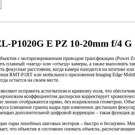
L-P1020G E PZ 10-20mm f/4 G
ъектив с моторизированным приводом трансфокации (Power Zo
ть плавный «наезд» или «отъезд» камеры, а также выполнять так
ять фокусные расстояния, когда камера находится на штативе ил
ения RMT-P1BT или мобильного приложения Imaging Edge Mobile
гда остается на своем месте.
воляют исправить астигматизм и кривизну поля, что обеспечива
верхнизким коэффициентом дисперсии корректирует хроматичес
ые линии отображаются прямо, без искривления геометрии. Объе
куса (смещение границ кадра при изменении дистанции фокуси
мощью дополнительной цифровой коррекции – такая функция до
щью пары линейных шаговых моторов – быстро и бесшумно. Ми
ачает, что объектив в состоянии снимать объекты, располагающие