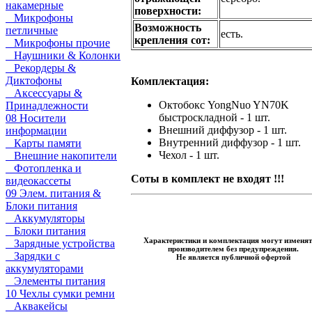
накамерные
поверхности:
Микрофоны
Возможность
петличные
есть.
крепления сот:
Микрофоны прочие
Наушники & Колонки
Рекордеры &
Диктофоны
Комплектация:
Аксессуары &
Октобокс YongNuo YN70K
Принадлежности
быстроскладной - 1 шт.
08 Носители
Внешний диффузор - 1 шт.
информации
Внутренний диффузор - 1 шт.
Карты памяти
Чехол - 1 шт.
Внешние накопители
Фотопленка и
Соты в комплект не входят !!!
видеокассеты
09 Элем. питания &
Блоки питания
Аккумуляторы
Блоки питания
Характеристики и комплектация могут изменят
Зарядные устройства
производителем без предупреждения.
Зарядки с
Не является публичной офертой
аккумуляторами
Элементы питания
10 Чехлы сумки ремни
Аквакейсы