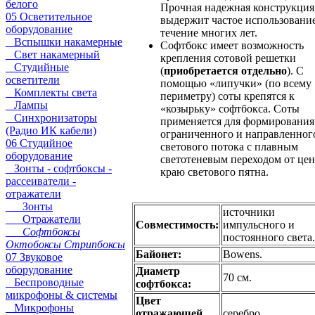
белого
Прочная надежная конструкция
05 Осветительное
выдержит частое использование
оборудование
течение многих лет.
Вспышки накамерные
Софтбокс имеет возможность
Свет накамерный
крепления сотовой решетки
Студийные
(
приобретается отдельно
). С
осветители
помощью «липучки» (по всему
Комплекты света
периметру) соты крепятся к
Лампы
«козырьку» софтбокса. Соты
Синхронизаторы
применяется для формирования
(Радио ИК кабели)
ограниченного и направленног
06 Студийное
светового потока с плавным
оборудование
светотеневым переходом от цен
Зонты - софтбоксы -
краю светового пятна.
рассеиватели -
отражатели
Зонты
источники
Отражатели
Совместимость:
импульсного и
Софтбоксы
постоянного света.
Октобоксы Стрипбоксы
Байонет:
Bowens.
07 Звуковое
оборудование
Диаметр
70 см.
Беспроводные
софтбокса:
микрофоны & системы
Цвет
Микрофоны
отражающей
серебро.