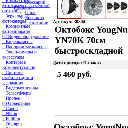
Компактные
Глоссарий
фотокамеры со сменной
Компания
оптикой
О нас
Зеркальные
Контакты
фотокамеры
Артикул: 30804
Расписание
Компактные
Октобокс YongNu
фотоаппараты
02 Видео оборудование
YN70K 70см
Видеокамеры
Панорамные камеры
быстроскладной
Экшн-камеры и
аксессуары
Коптеры и
Дата прихода: На заказ
Комплектующие
5 460 руб.
Системы
стабилизации и
удержания
Видеомониторы
Телесуфлеры
Прочее
03 Объективы
Canon
Nikon
Fujifilm
Olympus
Октобокс YongNu