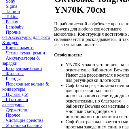
Sony
Sigma
YN70K 70см
Tamron
Tokina
Pentax
Параболический софтбокс с креплен
Lensbaby
Bowens для любого совместимого
Прочие
моноблока. Конструкция достаточно 
04 Аксессуары для фото
складывается и раскладывается, и та
& видео
легко устанавливается.
Карты памяти
Чехлы сумки ремни
Особенности:
Аккумуляторы &
зарядки
YN70K можно установить на л
Батарейные блоки
осветитель с байонетом Bowens
Фильтры
Имеет два рассеивателя в комп
Бленды
для регулировки плотности.
Переходные кольца &
Софтбоксы разработаны специ
конвертеры
для профессионального
Пульты ДУ
использования со светодиодны
Штативы и
осветителями, но благодаря
аксессуары
байонету Bowens совместимы с
Держатели
многими светодиодными
Прочее
источниками постоянного света
Чистящие средства
Софтбокс раскладывается за ми
Установка баланса
простым заведением спиц в паз