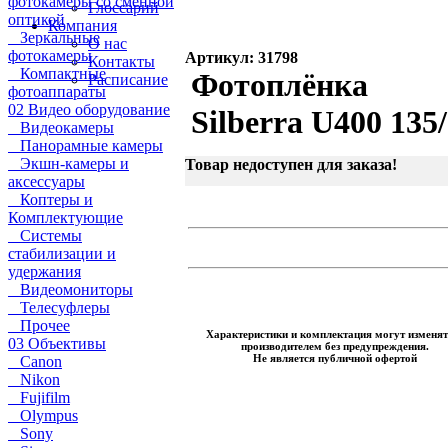
фотокамеры со сменной
Глоссарий
оптикой
Компания
Зеркальные
О нас
фотокамеры
Артикул: 31798
Контакты
Компактные
Фотоплёнка
Расписание
фотоаппараты
02 Видео оборудование
Silberra U400 135
Видеокамеры
Панорамные камеры
Экшн-камеры и
Товар недоступен для заказа!
аксессуары
Коптеры и
Комплектующие
Системы
стабилизации и
удержания
Видеомониторы
Телесуфлеры
Прочее
Характеристики и комплектация могут изменят
03 Объективы
производителем без предупреждения.
Не является публичной офертой
Canon
Nikon
Fujifilm
Olympus
Sony