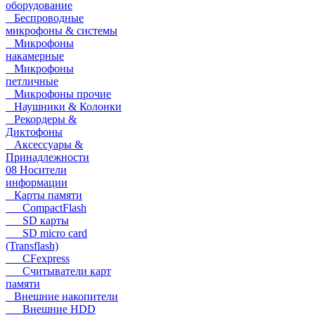
оборудование
Беспроводные
микрофоны & системы
Микрофоны
накамерные
Микрофоны
петличные
Микрофоны прочие
Наушники & Колонки
Рекордеры &
Диктофоны
Аксессуары &
Принадлежности
08 Носители
информации
Карты памяти
CompactFlash
SD карты
SD micro card
(Transflash)
CFexpress
Считыватели карт
памяти
Внешние накопители
Внешние HDD