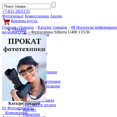
+7-831-2831133
Фотопрокат
Комиссионка
Акции
Корзина пуста.
Главная страница
Каталог товаров
08 Носители информаци
Обзоры
видеокассеты
Фотоплёнка Silberra U400 135/36
Фотоаппараты
Объективы
Фильтры
Новости
Фото и видео
Гаджеты
Аксессуары
Слухи
Новости компании
Услуги
Прокат фототехники
Выкуп и реализация
Покупателям
Акции
Как сделать заказ
Каталог товаров
Доставка и оплата
01 Фотоаппараты
Кредит
Компактные
Гарантии