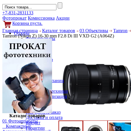
+7-831-2831133
Фотопрокат
Комиссионка
Акции
Корзина пуста.
Главная страница
Каталог товаров
03 Объективы
Tamron
Обзоры
Tamron (Nikon Z) 16-30 mm F2.8 Di III VXD G2 (A064Z)
Фотоаппараты
Объективы
Фильтры
Новости
Фото и видео
Гаджеты
Аксессуары
Слухи
Новости компании
Услуги
Прокат фототехники
Выкуп и реализация
Покупателям
Акции
Как сделать заказ
Каталог товаров
Доставка и оплата
01 Фотоаппараты
Кредит
Компактные
Гарантии