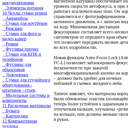
магнитной катушки) обеспечивает н
аккумуляторами
уровень скорости автофокуса, и при 
Элементы питания
работает исключительно тихо. Он хо
10 Чехлы сумки ремни
справляется и с фотографированием
Аквакейсы
активного движения, и с записью ви
Сумки для ноутбуков
на ходу. Минимальная дистанция
Рюкзаки
фокусировки составляет всего нескол
Сумки для фото и
сантиметров от переднего края объек
видео камер
что позволяет передавать мелкие дет
Ремни
во всех подробностях.
Футляры прочие
Сумки для КПК и
Новая функция Astro Focus Lock (Ast
телефонов
FC-L) позволяет заблокировать фокус
Футляры для
бесконечности при зажатой
объективов
многофункциональной кнопке на кор
Дождевики
– должно быть удобно для ночных
Сумки для студийного
пейзажей и съемки звездного неба.
оборудования -
штативов - стоек
Tamron заявляет, что материалы корп
Модульные системы и
были обновлены: пластик (поликарбо
компоненты
теперь более устойчив к царапинам и
11 Расходные материалы
отпечаткам пальцев, улучшены «рез
Бумага
на кольцах, они должны меньше скол
Картриджи
в руках.
12 Компьютерная
техника