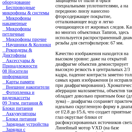
защищены от пыли и брызг
оборудование
специальными уплотнителями, а на
Беспроводные
переднюю линзу нанесено
микрофоны & системы
фторсодержащее покрытие,
Микрофоны
отталкивающее воду и легко
накамерные
очищающееся от жировых следов. Ка
Микрофоны
во многих объективах Tamron, здесь
петличные
используется распространенный диа
Микрофоны прочие
резьбы для светофильтров: 67 мм.
Наушники & Колонки
Рекордеры &
Качество изображения находится на
Диктофоны
высоком уровне: даже на открытой
Аксессуары &
диафрагме объектив демонстрирует
Принадлежности
высокую резкость в центральных 2/3
08 Носители
кадра, падение контраста заметно тол
информации
самых краях изображения (и исправл
Карты памяти
при диафрагмировании). Хроматичес
Внешние накопители
аберрации малозаметны, объектив та
Фотопленка и
обладает довольно приятным боке (д
видеокассеты
зума) – диафрагма сохраняет практич
09 Элем. питания &
идеально скругленную форму в диап
Блоки питания
от f/2.8 до f/5.6, что создает приятные
Аккумуляторы
глаз округлые блики от
Блоки питания
расфокусированных источников свет
Зарядные устройства
Линейный мотор VXD (на базе
Зарядки с