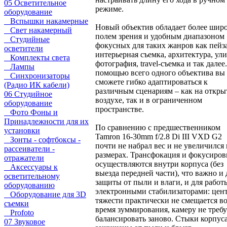
05 Осветительное
режиме.
оборудование
Вспышки накамерные
Новый объектив обладает более шир
Свет накамерный
полем зрения и удобным диапазоном
Студийные
фокусных для таких жанров как пейз
осветители
интерьерная съемка, архитектура, ул
Комплекты света
фотография, travel-съемка и так далее
Лампы
помощью всего одного объектива вы
Синхронизаторы
сможете гибко адаптироваться к
(Радио ИК кабели)
различным сценариям – как на откр
06 Студийное
воздухе, так и в ограниченном
оборудование
пространстве.
Фото Фоны и
Принадлежности для их
По сравнению с предшественником
установки
Tamron 16-30mm f/2.8 Di III VXD G2
Зонты - софтбоксы -
почти не набрал вес и не увеличился 
рассеиватели -
размерах. Трансфокация и фокусиров
отражатели
осуществляются внутри корпуса (без
Аксессуары к
выезда передней части), что важно и 
осветительному
защиты от пыли и влаги, и для работ
оборудованию
электронными стабилизаторами: цен
Оборудование для 3D
тяжести практически не смещается в
съемки
время зуммирования, камеру не требу
Profoto
балансировать заново. Стыки корпус
07 Звуковое