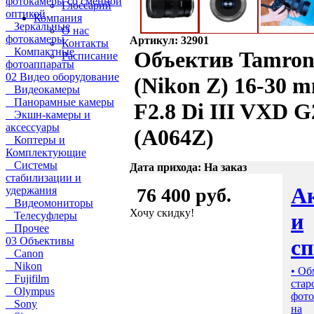
фотокамеры со сменной
Глоссарий
оптикой
Компания
Зеркальные
О нас
фотокамеры
Артикул: 32901
Контакты
Компактные
Объектив Tamro
Расписание
фотоаппараты
02 Видео оборудование
(Nikon Z) 16-30 
Видеокамеры
Панорамные камеры
F2.8 Di III VXD G
Экшн-камеры и
аксессуары
(A064Z)
Коптеры и
Комплектующие
Системы
Дата прихода: На заказ
стабилизации и
А
удержания
76 400 руб.
Видеомониторы
Хочу скидку!
и
Телесуфлеры
Прочее
с
03 Объективы
Canon
Nikon
• Об
Fujifilm
стар
Olympus
фото
Sony
на