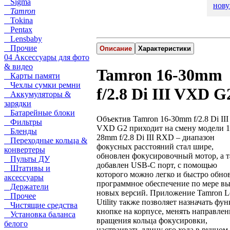
Sigma
нову
Tamron
Tokina
Pentax
Lensbaby
Прочие
Описание
Характеристики
04 Аксессуары для фото
& видео
Tamron 16-30mm
Карты памяти
Чехлы сумки ремни
f/2.8 Di III VXD G
Аккумуляторы &
зарядки
Батарейные блоки
Объектив Tamron 16-30mm f/2.8 Di III
Фильтры
VXD G2 приходит на смену модели 1
Бленды
28mm f/2.8 Di III RXD – диапазон
Переходные кольца &
фокусных расстояний стал шире,
конвертеры
обновлен фокусировочный мотор, а 
Пульты ДУ
добавлен USB-C порт, с помощью
Штативы и
которого можно легко и быстро обно
аксессуары
программное обеспечение по мере в
Держатели
новых версий. Приложение Tamron L
Прочее
Utility также позволяет назначать фу
Чистящие средства
кнопке на корпусе, менять направлен
Установка баланса
вращения кольца фокусировки,
белого
настраивать длину его хода в ручном