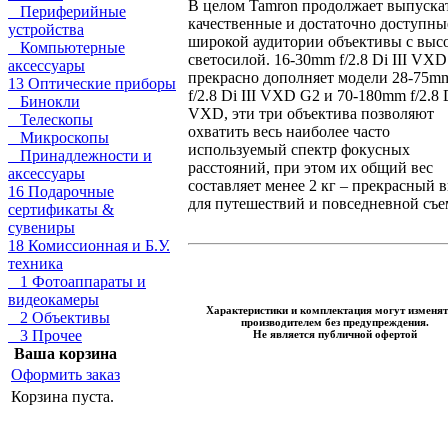
В целом Tamron продолжает выпуска
Периферийные
качественные и достаточно доступны
устройства
широкой аудитории объективы с выс
Компьютерные
светосилой. 16-30mm f/2.8 Di III VX
аксессуары
прекрасно дополняет модели 28-75m
13 Оптические приборы
f/2.8 Di III VXD G2 и 70-180mm f/2.8 D
Бинокли
VXD, эти три объектива позволяют
Телескопы
охватить весь наиболее часто
Микроскопы
используемый спектр фокусных
Принадлежности и
расстояний, при этом их общий вес
аксессуары
составляет менее 2 кг – прекрасный 
16 Подарочные
для путешествий и повседневной съе
сертификаты &
сувениры
18 Комиссионная и Б.У.
техника
1 Фотоаппараты и
видеокамеры
Характеристики и комплектация могут изменят
2 Объективы
производителем без предупреждения.
3 Прочее
Не является публичной офертой
Ваша корзина
Оформить заказ
Корзина пуста.