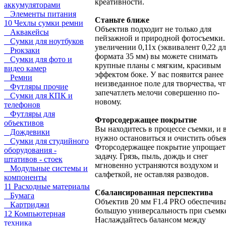
креативности.
аккумуляторами
Элементы питания
Станьте ближе
10 Чехлы сумки ремни
Объектив подходит не только для
Аквакейсы
пейзажной и природной фотосъемки.
Сумки для ноутбуков
увеличении 0,11x (эквивалент 0,22 дл
Рюкзаки
формата 35 мм) вы можете снимать
Сумки для фото и
крупные планы с мягким, красивым
видео камер
эффектом боке. У вас появится ранее
Ремни
неизведанное поле для творчества, ч
Футляры прочие
запечатлеть мелочи совершенно по-
Сумки для КПК и
новому.
телефонов
Футляры для
Фторсодержащее покрытие
объективов
Вы находитесь в процессе съемки, и 
Дождевики
нужно остановиться и очистить объе
Сумки для студийного
Фторсодержащее покрытие упрощает
оборудования -
задачу. Грязь, пыль, дождь и снег
штативов - стоек
мгновенно устраняются воздухом и
Модульные системы и
салфеткой, не оставляя разводов.
компоненты
11 Расходные материалы
Сбалансированная перспектива
Бумага
Объектив 20 мм F1.4 PRO обеспечив
Картриджи
большую универсальность при съемк
12 Компьютерная
Наслаждайтесь балансом между
техника