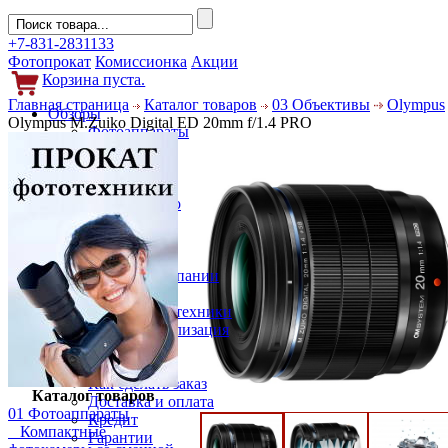
+7-831-2831133
Фотопрокат
Комиссионка
Акции
Корзина пуста.
Главная страница
Каталог товаров
03 Объективы
Olympus
Обзоры
Olympus M.Zuiko Digital ED 20mm f/1.4 PRO
Фотоаппараты
Объективы
Фильтры
Новости
Фото и видео
Гаджеты
Аксессуары
Слухи
Новости компании
Услуги
Прокат фототехники
Выкуп и реализация
Покупателям
Акции
Как сделать заказ
Каталог товаров
Доставка и оплата
01 Фотоаппараты
Кредит
Компактные
Гарантии