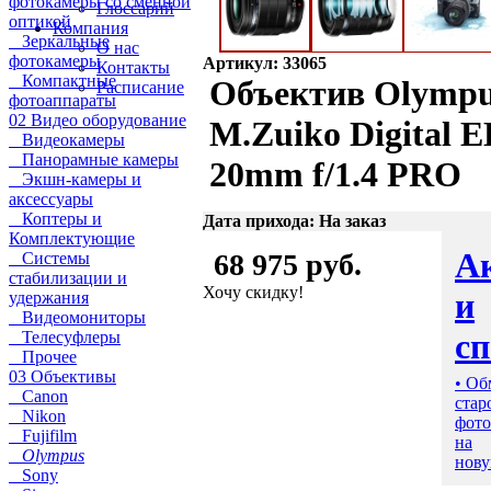
фотокамеры со сменной
Глоссарий
оптикой
Компания
Зеркальные
О нас
фотокамеры
Артикул: 33065
Контакты
Компактные
Объектив Olymp
Расписание
фотоаппараты
02 Видео оборудование
M.Zuiko Digital 
Видеокамеры
Панорамные камеры
20mm f/1.4 PRO
Экшн-камеры и
аксессуары
Коптеры и
Дата прихода: На заказ
Комплектующие
А
68 975 руб.
Системы
стабилизации и
Хочу скидку!
и
удержания
Видеомониторы
с
Телесуфлеры
Прочее
03 Объективы
• Об
Canon
стар
Nikon
фото
Fujifilm
на
Olympus
нову
Sony