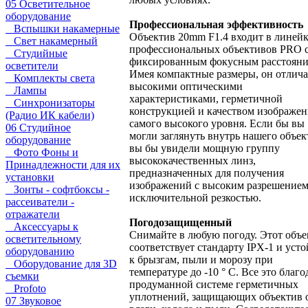
05 Осветительное
оборудование
Профессиональная эффективность
Вспышки накамерные
Объектив 20mm F1.4 входит в линей
Свет накамерный
профессиональных объективов PRO 
Студийные
фиксированным фокусным расстояни
осветители
Имея компактные размеры, он отлича
Комплекты света
высокими оптическими
Лампы
характеристиками, герметичной
Синхронизаторы
конструкцией и качеством изображен
(Радио ИК кабели)
самого высокого уровня. Если бы вы
06 Студийное
могли заглянуть внутрь нашего объек
оборудование
вы бы увидели мощную группу
Фото Фоны и
высококачественных линз,
Принадлежности для их
предназначенных для получения
установки
изображений с высоким разрешением
Зонты - софтбоксы -
исключительной резкостью.
рассеиватели -
отражатели
Погодозащищенный
Аксессуары к
Снимайте в любую погоду. Этот объе
осветительному
соответствует стандарту IPX-1 и уст
оборудованию
к брызгам, пыли и морозу при
Оборудование для 3D
температуре до -10 ° C. Все это благо
съемки
продуманной системе герметичных
Profoto
уплотнений, защищающих объектив 
07 Звуковое