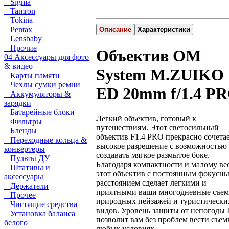
Sigma
Tamron
Tokina
Pentax
Описание
Характеристики
Lensbaby
Прочие
Объектив OM
04 Аксессуары для фото
& видео
System M.ZUIKO
Карты памяти
Чехлы сумки ремни
ED 20mm f/1.4 P
Аккумуляторы &
зарядки
Батарейные блоки
Легкий объектив, готовый к
Фильтры
путешествиям. Этот светосильный
Бленды
объектив F1.4 PRO прекрасно сочета
Переходные кольца &
высокое разрешение с возможностью
конвертеры
создавать мягкое размытое боке.
Пульты ДУ
Благодаря компактности и малому ве
Штативы и
этот объектив с постоянным фокусн
аксессуары
расстоянием сделает легкими и
Держатели
приятными ваши многодневные съе
Прочее
природных пейзажей и туристически
Чистящие средства
видов. Уровень защиты от непогоды 
Установка баланса
позволит вам без проблем вести съем
белого
любых условиях.