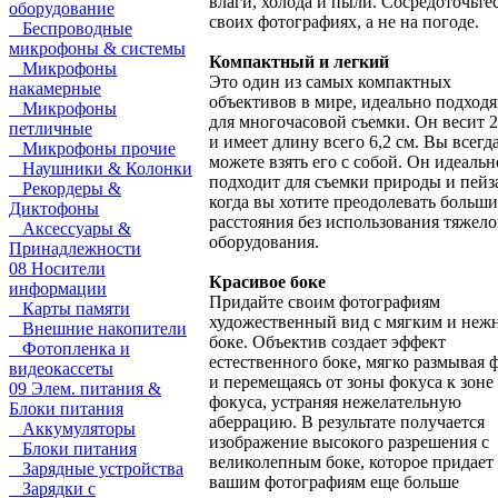
влаги, холода и пыли. Сосредоточьте
оборудование
своих фотографиях, а не на погоде.
Беспроводные
микрофоны & системы
Компактный и легкий
Микрофоны
Это один из самых компактных
накамерные
объективов в мире, идеально подход
Микрофоны
для многочасовой съемки. Он весит 2
петличные
и имеет длину всего 6,2 см. Вы всегд
Микрофоны прочие
можете взять его с собой. Он идеальн
Наушники & Колонки
подходит для съемки природы и пейз
Рекордеры &
когда вы хотите преодолевать больши
Диктофоны
расстояния без использования тяжело
Аксессуары &
оборудования.
Принадлежности
08 Носители
Красивое боке
информации
Придайте своим фотографиям
Карты памяти
художественный вид с мягким и не
Внешние накопители
боке. Объектив создает эффект
Фотопленка и
естественного боке, мягко размывая 
видеокассеты
и перемещаясь от зоны фокуса к зоне
09 Элем. питания &
фокуса, устраняя нежелательную
Блоки питания
аберрацию. В результате получается
Аккумуляторы
изображение высокого разрешения с
Блоки питания
великолепным боке, которое придает
Зарядные устройства
вашим фотографиям еще больше
Зарядки с