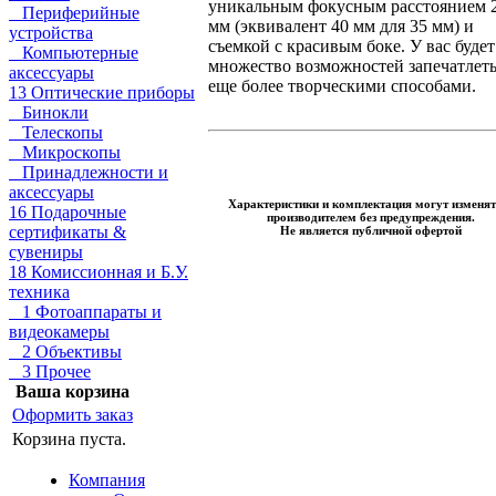
уникальным фокусным расстоянием 
Периферийные
мм (эквивалент 40 мм для 35 мм) и
устройства
съемкой с красивым боке. У вас будет
Компьютерные
множество возможностей запечатлет
аксессуары
еще более творческими способами.
13 Оптические приборы
Бинокли
Телескопы
Микроскопы
Принадлежности и
аксессуары
Характеристики и комплектация могут изменят
16 Подарочные
производителем без предупреждения.
сертификаты &
Не является публичной офертой
сувениры
18 Комиссионная и Б.У.
техника
1 Фотоаппараты и
видеокамеры
2 Объективы
3 Прочее
Ваша корзина
Оформить заказ
Корзина пуста.
Компания