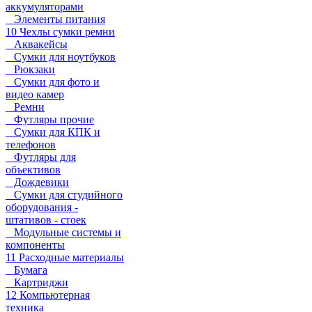
аккумуляторами
Элементы питания
10 Чехлы сумки ремни
Аквакейсы
Сумки для ноутбуков
Рюкзаки
Сумки для фото и
видео камер
Ремни
Футляры прочие
Сумки для КПК и
телефонов
Футляры для
объективов
Дождевики
Сумки для студийного
оборудования -
штативов - стоек
Модульные системы и
компоненты
11 Расходные материалы
Бумага
Картриджи
12 Компьютерная
техника