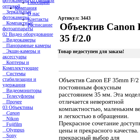
фотокамеры со сменной
Глоссарий
оптикой
Компания
Зеркальные
О нас
фотокамеры
Артикул: 3443
Контакты
Компактные
Объектив Canon 
Расписание
фотоаппараты
02 Видео оборудование
35 f/2.0
Видеокамеры
Панорамные камеры
Экшн-камеры и
Товар недоступен для заказа!
аксессуары
Коптеры и
Комплектующие
Системы
стабилизации и
Объектив Canon EF 35mm F/2
удержания
постоянным фокусным
Видеомониторы
расстоянием 35 мм. Эта моде
Телесуфлеры
отличается невероятной
Прочее
03 Объективы
компактностью, маленьким в
Canon
и легкостью в обращении.
Nikon
Прекрасное сочетание доступ
Fujifilm
цены и прекрасного качества.
Olympus
Sony
прекрасный выбор для