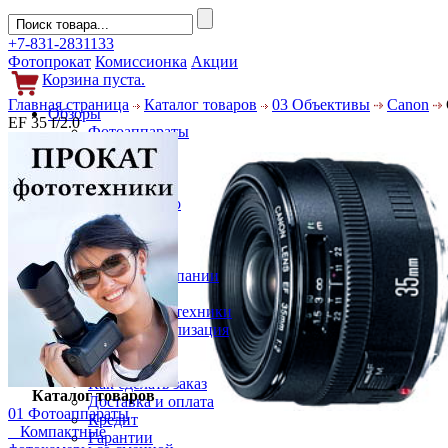
+7-831-2831133
Фотопрокат
Комиссионка
Акции
Корзина пуста.
Главная страница
Каталог товаров
03 Объективы
Canon
Обзоры
EF 35 f/2.0
Фотоаппараты
Объективы
Фильтры
Новости
Фото и видео
Гаджеты
Аксессуары
Слухи
Новости компании
Услуги
Прокат фототехники
Выкуп и реализация
Покупателям
Акции
Как сделать заказ
Каталог товаров
Доставка и оплата
01 Фотоаппараты
Кредит
Компактные
Гарантии