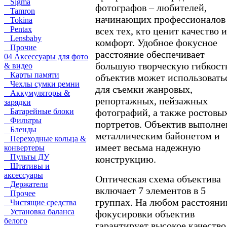
Sigma
фотографов – любителей,
Tamron
начинающих профессионалов
Tokina
Pentax
всех тех, кто ценит качество и
Lensbaby
комфорт. Удобное фокусное
Прочие
расстояние обеспечивает
04 Аксессуары для фото
большую творческую гибкост
& видео
Карты памяти
объектив может использовать
Чехлы сумки ремни
для съемки жанровых,
Аккумуляторы &
репортажных, пейзажных
зарядки
Батарейные блоки
фотографий, а также ростовы
Фильтры
портретов. Объектив выполне
Бленды
металлическим байонетом и
Переходные кольца &
имеет весьма надежную
конвертеры
Пульты ДУ
конструкцию.
Штативы и
аксессуары
Оптическая схема объектива
Держатели
включает 7 элементов в 5
Прочее
группах. На любом расстояни
Чистящие средства
Установка баланса
фокусировки объектив
белого
гарантирует высокое качество