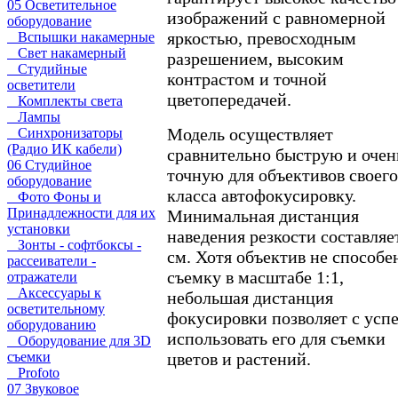
05 Осветительное
изображений с равномерной
оборудование
яркостью, превосходным
Вспышки накамерные
Свет накамерный
разрешением, высоким
Студийные
контрастом и точной
осветители
цветопередачей.
Комплекты света
Лампы
Модель осуществляет
Синхронизаторы
(Радио ИК кабели)
сравнительно быструю и очен
06 Студийное
точную для объективов своего
оборудование
класса автофокусировку.
Фото Фоны и
Принадлежности для их
Минимальная дистанция
установки
наведения резкости составляе
Зонты - софтбоксы -
см. Хотя объектив не способе
рассеиватели -
съемку в масштабе 1:1,
отражатели
Аксессуары к
небольшая дистанция
осветительному
фокусировки позволяет с усп
оборудованию
использовать его для съемки
Оборудование для 3D
съемки
цветов и растений.
Profoto
07 Звуковое