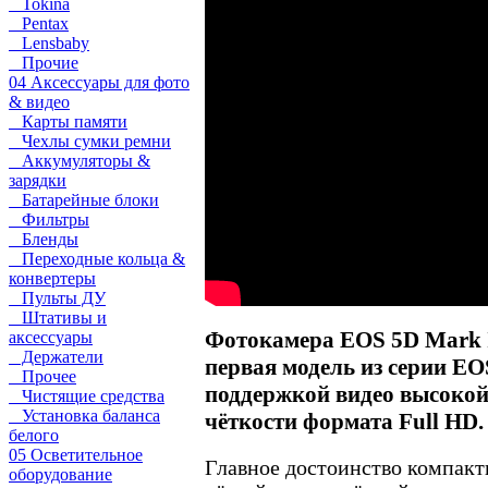
Tokina
Pentax
Lensbaby
Прочие
04 Аксессуары для фото
& видео
Карты памяти
Чехлы сумки ремни
Аккумуляторы &
зарядки
Батарейные блоки
Фильтры
Бленды
Переходные кольца &
конвертеры
Пульты ДУ
Штативы и
Фотокамера EOS 5D Mark I
аксессуары
Держатели
первая модель из серии EO
Прочее
поддержкой видео высоко
Чистящие средства
Установка баланса
чёткости формата Full HD.
белого
05 Осветительное
Главное достоинство компакт
оборудование