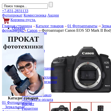
+7-831-2831133
Фотопрокат
Комиссионка
Акции
Корзина пуста.
Главная страница
Каталог товаров
01 Фотоаппараты
Зерк
Обзоры
фотокамеры
Canon
Фотоаппарат Canon EOS 5D Mark II Bod
Фотоаппараты
Объективы
Фильтры
Новости
Фото и видео
Гаджеты
Аксессуары
Слухи
Новости компании
Услуги
Прокат фототехники
Выкуп и реализация
Покупателям
Акции
Как сделать заказ
Каталог товаров
Доставка и оплата
01 Фотоаппараты
Кредит
Зеркальные
Гарантии