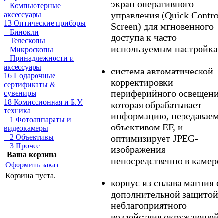
экран оперативного
Компьютерные
управления (Quick Contro
аксессуары
13 Оптические приборы
Screen) для мгновенного
Бинокли
доступа к часто
Телескопы
используемым настройка
Микроскопы
Принадлежности и
аксессуары
система автоматической
16 Подарочные
корректировки
сертификаты &
периферийного освещени
сувениры
18 Комиссионная и Б.У.
которая обрабатывает
техника
информацию, передавае
1 Фотоаппараты и
объективом EF, и
видеокамеры
оптимизирует JPEG-
2 Объективы
3 Прочее
изображения
Ваша корзина
непосредственно в камер
Оформить заказ
Корзина пуста.
корпус из сплава магния 
дополнительной защитой
неблагоприятного
воздействия окружающе