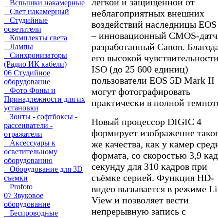
лёгкой и защищённой от
Вспышки накамерные
Свет накамерный
неблагоприятных внешних
Студийные
воздействий наследницы EOS
осветители
– инновационный CMOS-датч
Комплекты света
разработанный Canon. Благод
Лампы
Синхронизаторы
его высокой чувствительност
(Радио ИК кабели)
ISO (до 25 600 единиц)
06 Студийное
пользователи EOS 5D Mark II
оборудование
Фото Фоны и
могут фотографировать
Принадлежности для их
практически в полной темнот
установки
Зонты - софтбоксы -
Новый процессор DIGIC 4
рассеиватели -
формирует изображение тако
отражатели
Аксессуары к
же качества, как у камер сред
осветительному
формата, со скоростью 3,9 кад
оборудованию
секунду для 310 кадров при
Оборудование для 3D
съёмке серией. Функция HD-
съемки
Profoto
видео вызывается в режиме Li
07 Звуковое
View и позволяет вести
оборудование
непрерывную запись с
Беспроводные