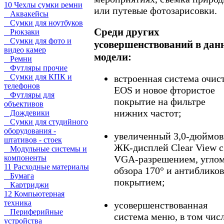
10 Чехлы сумки ремни
или путевые фотозарисовки.
Аквакейсы
Сумки для ноутбуков
Среди других
Рюкзаки
Сумки для фото и
усовершенствований в дан
видео камер
модели:
Ремни
Футляры прочие
Сумки для КПК и
встроенная система очис
телефонов
EOS и новое фтористое
Футляры для
покрытие на фильтре
объективов
нижних частот;
Дождевики
Сумки для студийного
оборудования -
увеличенный 3,0-дюймо
штативов - стоек
ЖК-дисплей Clear View с
Модульные системы и
VGA-разрешением, угло
компоненты
11 Расходные материалы
обзора 170° и антиблико
Бумага
покрытием;
Картриджи
12 Компьютерная
техника
усовершенствованная
Периферийные
система меню, в том чис
устройства