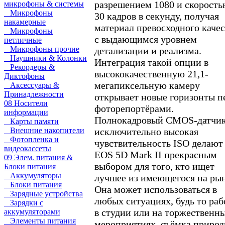
разрешением 1080 и скорост
микрофоны & системы
Микрофоны
30 кадров в секунду, получая
накамерные
материал превосходного качес
Микрофоны
с выдающимся уровнем
петличные
Микрофоны прочие
детализации и реализма.
Наушники & Колонки
Интеграция такой опции в
Рекордеры &
высококачественную 21,1-
Диктофоны
мегапиксельную камеру
Аксессуары &
Принадлежности
открывает новые горизонты п
08 Носители
фоторепортёрами.
информации
Полнокадровый CMOS-датчик
Карты памяти
Внешние накопители
исключительно высокая
Фотопленка и
чувствительность ISO делают
видеокассеты
EOS 5D Mark II прекрасным
09 Элем. питания &
выбором для того, кто ищет
Блоки питания
Аккумуляторы
лучшее из имеющегося на рын
Блоки питания
Она может использоваться в
Зарядные устройства
любых ситуациях, будь то раб
Зарядки с
в студии или на торжественн
аккумуляторами
Элементы питания
мероприятиях, съёмка приро