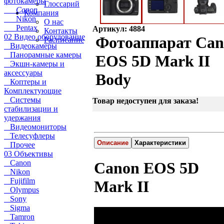
фотокамеры
Глоссарий
Canon
Компания
Nikon
О нас
Pentax
Артикул: 4884
Контакты
02 Видео оборудование
Фотоаппарат Ca
Расписание
Видеокамеры
Панорамные камеры
EOS 5D Mark II
Экшн-камеры и
аксессуары
Body
Коптеры и
Комплектующие
Системы
Товар недоступен для заказа!
стабилизации и
удержания
Видеомониторы
Телесуфлеры
Описание
Характеристики
Прочее
03 Объективы
Canon
Canon EOS 5D
Nikon
Fujifilm
Mark II
Olympus
Sony
Sigma
Tamron