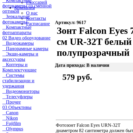
Компактные
Глоссарий
фотокамеры со сменной
Компания
оптикой
О нас
Зеркальные
Контакты
фотокамеры
Артикул: 9617
Расписание
Компактные
Зонт Falcon Eyes 
фотоаппараты
02 Видео оборудование
см UR-32T белый
Видеокамеры
Панорамные камеры
полупрозрачный
Экшн-камеры и
аксессуары
Коптеры и
Дата прихода: В наличии
Комплектующие
579 руб.
Системы
стабилизации и
удержания
Видеомониторы
Телесуфлеры
Прочее
03 Объективы
Canon
Nikon
Fujifilm
Фотозонт Falcon Eyes URN-32T
Olympus
диаметром 82 сантиметра должен быт