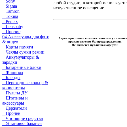
Sony
любой студии, в которой используетс
Sigma
искусственное освещение.
Tamron
Tokina
Pentax
Lensbaby
Прочие
04 Аксессуары для фото
Характеристики и комплектация могут изменят
& видео
производителем без предупреждения.
Не является публичной офертой
Карты памяти
Чехлы сумки ремни
Аккумуляторы &
зарядки
Батарейные блоки
Фильтры
Бленды
Переходные кольца &
конвертеры
Пульты ДУ
Штативы и
аксессуары
Держатели
Прочее
Чистящие средства
Установка баланса