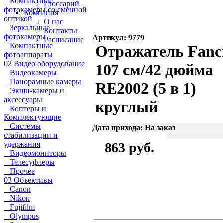
Компактные
Глоссарий
фотокамеры со сменной
Компания
оптикой
О нас
Зеркальные
Контакты
фотокамеры
Артикул: 9779
Расписание
Компактные
Отражатель Fanc
фотоаппараты
02 Видео оборудование
107 см/42 дюйма
Видеокамеры
Панорамные камеры
RE2002 (5 в 1)
Экшн-камеры и
аксессуары
круглый
Коптеры и
Комплектующие
Системы
Дата прихода: На заказ
стабилизации и
удержания
863 руб.
Видеомониторы
Телесуфлеры
Прочее
03 Объективы
Canon
Nikon
Fujifilm
Olympus