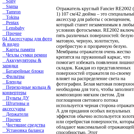
Sony
Sigma
Отражатель круглый Fancier RE2002 (
Tamron
1) 107 см/42 дюйма – это специальны
Tokina
аксессуар для работы с освещением,
Pentax
который станет незаменимым в люб
Lensbaby
условиях фотосъемки. RE2002 включ
Прочие
пять различных поверхностей: белую
04 Аксессуары для фото
матовую, черную, золотистую,
& видео
серебристую и прозрачную белую.
Карты памяти
Мембраны отражателя очень жестко
Чехлы сумки ремни
крепятся на пружинный каркас, что
Аккумуляторы &
помогает избежать появления лишни
зарядки
складок. Каждая из представленных
Батарейные блоки
поверхностей отражателя по-своему
Фильтры
влияет на распределение света на
Бленды
фотографии. Белая матовая поверхно
Переходные кольца &
необходима для того, чтобы заполнит
конвертеры
композицию мягким светом. Для
Пульты ДУ
поглощения светового потока
Штативы и
используется черная сторона отражат
аксессуары
А для придания особых визуальных
Держатели
эффектов обычно используется золот
Прочее
или серебристая поверхности, котор
Чистящие средства
обладают максимальной отражающей
Установка баланса
способностью. Этот