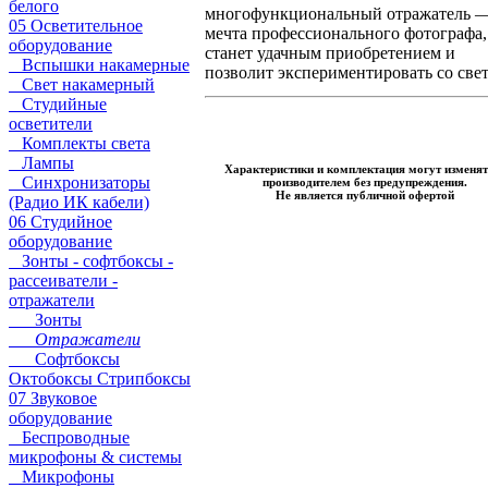
белого
многофункциональный отражатель 
05 Осветительное
мечта профессионального фотографа,
оборудование
станет удачным приобретением и
Вспышки накамерные
позволит экспериментировать со све
Свет накамерный
Студийные
осветители
Комплекты света
Лампы
Характеристики и комплектация могут изменят
Синхронизаторы
производителем без предупреждения.
Не является публичной офертой
(Радио ИК кабели)
06 Студийное
оборудование
Зонты - софтбоксы -
рассеиватели -
отражатели
Зонты
Отражатели
Софтбоксы
Октобоксы Стрипбоксы
07 Звуковое
оборудование
Беспроводные
микрофоны & системы
Микрофоны