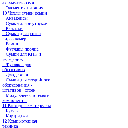
аккумуляторами
Элементы питания
10 Чехлы сумки ремни
Аквакейсы
Сумки для ноутбуков
Рюкзаки
Сумки для фото и
видео камер
Ремни
Футляры прочие
Сумки для КПК и
телефонов
Футляры для
объективов
Дождевики
Сумки для студийного
оборудования -
штативов - стоек
Модульные системы и
компоненты
11 Расходные материалы
Бумага
Картриджи
12 Компьютерная
техника