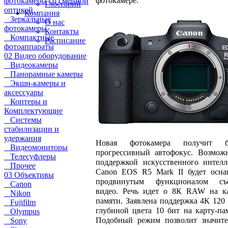
фотокамере.
фотокамеры со сменной
Глоссарий
оптикой
Компания
Зеркальные
О нас
фотокамеры
Контакты
Компактные
Расписание
фотоаппараты
02 Видео оборудование
Видеокамеры
Панорамные камеры
Экшн-камеры и
аксессуары
Коптеры и
Комплектующие
Системы
стабилизации и
удержания
Новая фотокамера получит б
Видеомониторы
прогрессивный автофокус. Возможн
Телесуфлеры
поддержкой искусственного интелл
Прочее
Canon EOS R5 Mark II будет осна
03 Объективы
продвинутым функционалом съ
Canon
видео. Речь идет о 8К RAW на ка
Nikon
памяти. Заявлена поддержка 4К 120 
Fujifilm
глубиной цвета 10 бит на карту-па
Olympus
Подобный режим позволит значите
Sony