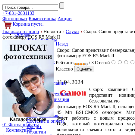
+7-831-2831133
Фотопрокат
Комиссионка
Акции
Корзина пуста.
Главная страница
Новости
Слухи
Скоро: Canon представи
Обзоры
фотокамеру EOS R5 Mark II
Фотоаппараты
Назад
Объективы
Скоро: Canon представит беззеркаль
Фильтры
фотокамеру EOS R5 Mark II
Новости
Фото и видео
Рейтинг:
/ 3
Отстой
Гаджеты
Классно
Аксессуары
Слухи
11.04.2024
Новости компании
Услуги
Скоро: компания C
Прокат фототехники
представит новин
Выкуп и реализация
беззеркальную
Покупателям
фотокамеру EOS R5 Mark II, оснащ
Акции
45 Мп BSI-CMOS сенсором. Мат
Как сделать заказ
будет работать с новым процесс
Каталог товаров
Доставка и оплата
Digic, который потенциально улу
01 Фотоаппараты
Кредит
возможности съемки фото и виде
Компактные
Гарантии