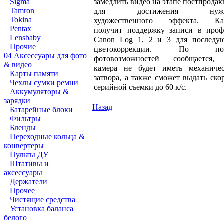
замедлить видео на этапе постпрода
Sigma
Tamron
для достижения нужн
Tokina
художественного эффекта. Ка
Pentax
получит поддержку записи в проф
Lensbaby
Canon Log 1, 2 и 3 для последу
Прочие
цветокоррекции. По пов
04 Аксессуары для фото
фотовозможностей сообщается,
& видео
камера не будет иметь механичес
Карты памяти
затвора, а также сможет выдать ско
Чехлы сумки ремни
серийной съемки до 60 к/с.
Аккумуляторы &
зарядки
Назад
Батарейные блоки
Фильтры
Бленды
Переходные кольца &
конвертеры
Пульты ДУ
Штативы и
аксессуары
Держатели
Прочее
Чистящие средства
Установка баланса
белого