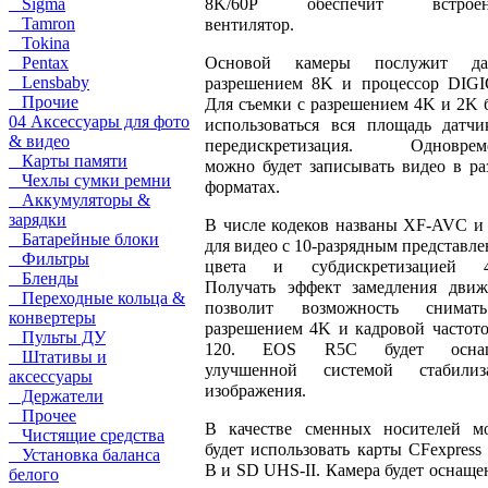
8K/60P обеспечит встроен
Sigma
Tamron
вентилятор.
Tokina
Основой камеры послужит да
Pentax
Lensbaby
разрешением 8K и процессор DIGI
Прочие
Для съемки с разрешением 4K и 2K 
04 Аксессуары для фото
использоваться вся площадь датчи
& видео
передискретизация. Одноврем
Карты памяти
можно будет записывать видео в р
Чехлы сумки ремни
форматах.
Аккумуляторы &
зарядки
В числе кодеков названы XF-AVC и
Батарейные блоки
для видео с 10-разрядным представл
Фильтры
цвета и субдискретизацией 4:
Бленды
Получать эффект замедления движ
Переходные кольца &
позволит возможность снима
конвертеры
разрешением 4K и кадровой частот
Пульты ДУ
120. EOS R5C будет оснащ
Штативы и
улучшенной системой стабилиз
аксессуары
изображения.
Держатели
Прочее
В качестве сменных носителей м
Чистящие средства
будет использовать карты CFexpress
Установка баланса
B и SD UHS-II. Камера будет оснаще
белого