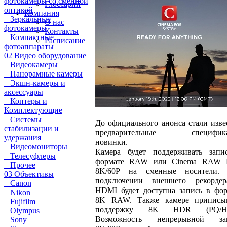
фотокамеры со сменной
Глоссарий
оптикой
Компания
Зеркальные
О нас
фотокамеры
Контакты
Компактные
Расписание
фотоаппараты
02 Видео оборудование
Видеокамеры
Панорамные камеры
Экшн-камеры и
аксессуары
Коптеры и
Комплектующие
Системы
До официального анонса стали изв
стабилизации и
предварительные специфик
удержания
новинки.
Видеомониторы
Камера будет поддерживать запи
Телесуфлеры
формате RAW или Cinema RAW L
Прочее
8K/60P на сменные носители.
03 Объективы
подключении внешнего рекорде
Canon
HDMI будет доступна запись в фор
Nikon
8K RAW. Также камере приписы
Fujifilm
поддержку 8K HDR (PQ/HL
Olympus
Возможность непрерывной за
Sony