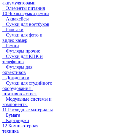
аккумуляторами
Элементы питания
10 Чехлы сумки ремни
Аквакейсы
Сумки для ноутбуков
Рюкзаки
Сумки для фото и
видео камер
Ремни
Футляры прочие
Сумки для КПК и
телефонов
Футляры для
объективов
Дождевики
Сумки для студийного
оборудования -
штативов - стоек
Модульные системы и
компоненты
11 Расходные материалы
Бумага
Картриджи
12 Компьютерная
техника