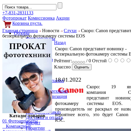
+7-831-2831133
Фотопрокат
Комиссионка
Акции
Корзина пуста.
Главная страница
Новости
Слухи
Скоро: Canon представит
Обзоры
беззеркальную фотокамеру системы EOS
Фотоаппараты
Назад
Объективы
Скоро: Canon представит новинку -
Фильтры
беззеркальную фотокамеру системы 
Новости
Фото и видео
Рейтинг:
/ 0
Отстой
Гаджеты
Классно
Аксессуары
Слухи
18.01.2022
Новости компании
Услуги
Скоро: 19 янв
Прокат фототехники
компания Ca
Выкуп и реализация
представит новин
Покупателям
фотокамеру системы EOS. 
Акции
производитель не раскрыл ее назв
Как сделать заказ
вероятнее всего, это будет Canon
Каталог товаров
Доставка и оплата
R5C.
01 Фотоаппараты
Кредит
Компактные
Гарантии