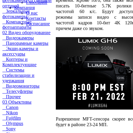
времени. Кроме того, она также мо
фотокамеры со сменной
Глоссарий
писать 10-битные 5.7K ролик
оптикой
Компания
Зеркальные
частотой 60 к/с. Будут досту
О нас
фотокамеры
режимы записи видео с высо
Контакты
Компактные
частотой кадров 10-бит 4K 120к
Расписание
фотоаппараты
причем даже со звуком.
02 Видео оборудование
Видеокамеры
Панорамные камеры
Экшн-камеры и
аксессуары
Коптеры и
Комплектующие
Системы
стабилизации и
удержания
Видеомониторы
Телесуфлеры
Прочее
03 Объективы
Canon
Nikon
Fujifilm
Разрешение MFT-сенсора скорее вс
Olympus
будет в районе 23-24 МП.
Sony