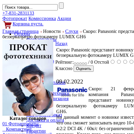
+7-831-2831133
Фотопрокат
Комиссионка
Акции
Корзина пуста.
Главная страница
Новости
Слухи
Скоро: Panasonic предст
Обзоры
беззеркальную фотокамеру LUMIX GH6
Фотоаппараты
Назад
Объективы
Скоро: Panasonic представит новинку 
Фильтры
беззеркальную фотокамеру LUMIX 
Новости
Фото и видео
Рейтинг:
/ 0
Отстой
Гаджеты
Классно
Аксессуары
Слухи
09.02.2022
Новости компании
Услуги
Скоро: 21 февра
Прокат фототехники
компания Panaso
Выкуп и реализация
представит новинк
Покупателям
беззеркальную фотокамеру LU
Акции
GH6.
Как сделать заказ
На данный момент о новинке извест
Каталог товаров
Доставка и оплата
что она сможет записывать видео 10-
01 Фотоаппараты
Кредит
4:2:2 DCI 4K / 60к/с без ограничений
Компактные
Гарантии