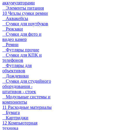
аккумуляторами
Элементы питания
10 Чехлы сумки ремни
Аквакейсы
Сумки для ноутбуков
Рюкзаки
Сумки для фото и
видео камер
Ремни
Футляры прочие
Сумки для КПК и
телефонов
Футляры для
объективов
Дождевики
Сумки для студийного
оборудования -
штативов - стоек
Модульные системы и
компоненты
11 Расходные материалы
Бумага
Картриджи
12 Компьютерная
техника