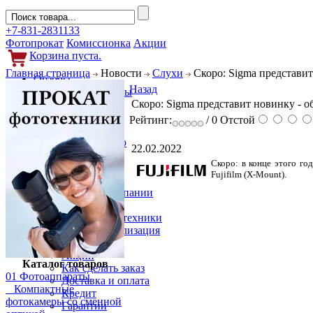
+7-831-2831133
Фотопрокат
Комиссионка
Акции
Корзина пуста.
Главная страница
Новости
Слухи
Скоро: Sigma представит
Обзоры
Назад
Фотоаппараты
Скоро: Sigma представит новинку - о
Объективы
Фильтры
Рейтинг:
/ 0
Отстой
Новости
Фото и видео
22.02.2022
Гаджеты
Скоро: в конце этого го
Аксессуары
Fujifilm (X-Mount).
Слухи
Новости компании
Услуги
Прокат фототехники
Выкуп и реализация
Покупателям
Акции
Каталог товаров
Как сделать заказ
01 Фотоаппараты
Доставка и оплата
Компактные
Кредит
фотокамеры со сменной
Гарантии