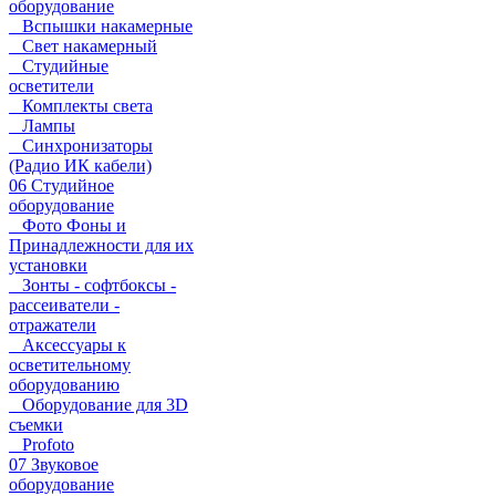
оборудование
Вспышки накамерные
Свет накамерный
Студийные
осветители
Комплекты света
Лампы
Синхронизаторы
(Радио ИК кабели)
06 Студийное
оборудование
Фото Фоны и
Принадлежности для их
установки
Зонты - софтбоксы -
рассеиватели -
отражатели
Аксессуары к
осветительному
оборудованию
Оборудование для 3D
съемки
Profoto
07 Звуковое
оборудование