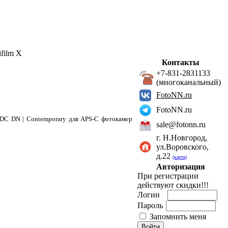
film X
Контакты
+7-831-2831133
(многоканальный)
FotoNN.ru
FotoNN.ru
8 DC DN | Contemporary для APS-C фотокамер
sale@fotonn.ru
г. Н.Новгород,
ул.Воровского,
д.22
(карта)
Авторизация
При регистрации
действуют скидки!!!
Логин
Пароль
Запомнить меня