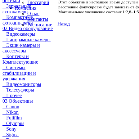
оптикой
Глоссарий
Этот объектив в настоящее время доступен
Зеркальные
расстояние фокусировки будет зависеть от 
Компания
фотокамеры
Максимальное увеличение составит 1:2,8–1:5
О нас
Компактные
Контакты
фотоаппараты
Назад
Расписание
02 Видео оборудование
Видеокамеры
Панорамные камеры
Экшн-камеры и
аксессуары
Коптеры и
Комплектующие
Системы
стабилизации и
удержания
Видеомониторы
Телесуфлеры
Прочее
03 Объективы
Canon
Nikon
Fujifilm
Olympus
Sony
Sigma