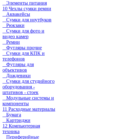
Элементы питания
10 Чехлы сумки ремни
Аквакейсы
Сумки для ноутбуков
Рюкзаки
Сумки для фото и
видео камер
Ремни
Футляры прочие
Сумки для КПК и
телефонов
Футляры для
объективов
Дождевики
Сумки для студийного
оборудования -
штативов - стоек
Модульные системы и
компоненты
11 Расходные материалы
Бумага
Картриджи
12 Компьютерная
техника
Периферийные