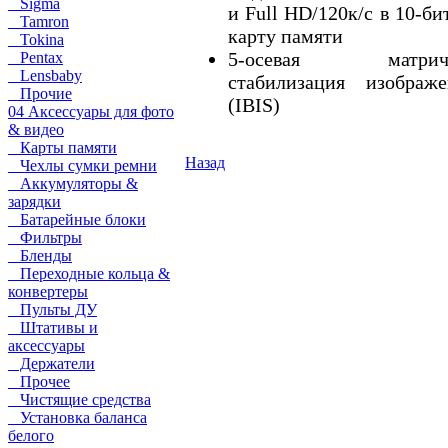
Sigma
и Full HD/120к/с в 10-би
Tamron
карту памяти
Tokina
5-осевая матрич
Pentax
Lensbaby
стабилизация изображе
Прочие
(IBIS)
04 Аксессуары для фото
& видео
Карты памяти
Назад
Чехлы сумки ремни
Аккумуляторы &
зарядки
Батарейные блоки
Фильтры
Бленды
Переходные кольца &
конвертеры
Пульты ДУ
Штативы и
аксессуары
Держатели
Прочее
Чистящие средства
Установка баланса
белого