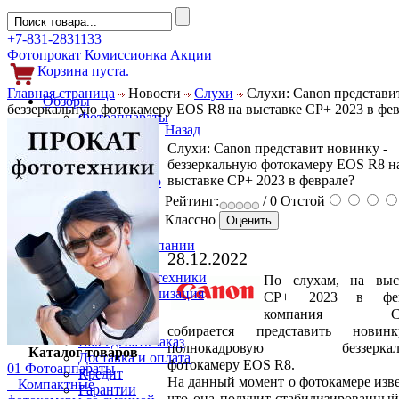
+7-831-2831133
Фотопрокат
Комиссионка
Акции
Корзина пуста.
Главная страница
Новости
Слухи
Слухи: Canon представит
Обзоры
беззеркальную фотокамеру EOS R8 на выставке CP+ 2023 в фе
Фотоаппараты
Назад
Объективы
Слухи: Canon представит новинку -
Фильтры
беззеркальную фотокамеру EOS R8 н
Новости
выставке CP+ 2023 в феврале?
Фото и видео
Гаджеты
Рейтинг:
/ 0
Отстой
Аксессуары
Классно
Слухи
Новости компании
28.12.2022
Услуги
Прокат фототехники
По слухам, на выс
Выкуп и реализация
CP+ 2023 в фев
Покупателям
компания Ca
Акции
собирается представить новин
Как сделать заказ
полнокадровую беззеркал
Каталог товаров
Доставка и оплата
фотокамеру EOS R8.
01 Фотоаппараты
Кредит
На данный момент о фотокамере изве
Компактные
Гарантии
что она получит стабилизированный