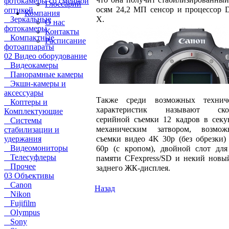
фотокамеры со сменной
Глоссарий
осям 24,2 МП сенсор и процессор 
оптикой
Компания
X.
Зеркальные
О нас
фотокамеры
Контакты
Компактные
Расписание
фотоаппараты
02 Видео оборудование
Видеокамеры
Панорамные камеры
Экшн-камеры и
аксессуары
Также среди возможных технич
Коптеры и
характеристик называют скор
Комплектующие
серийной съемки 12 кадров в секу
Системы
механическим затвором, возмож
стабилизации и
съемки видео 4K 30p (без обрезки)
удержания
Видеомониторы
60p (с кропом), двойной слот для
Телесуфлеры
памяти CFexpress/SD и некий новы
Прочее
заднего ЖК-дисплея.
03 Объективы
Canon
Назад
Nikon
Fujifilm
Olympus
Sony