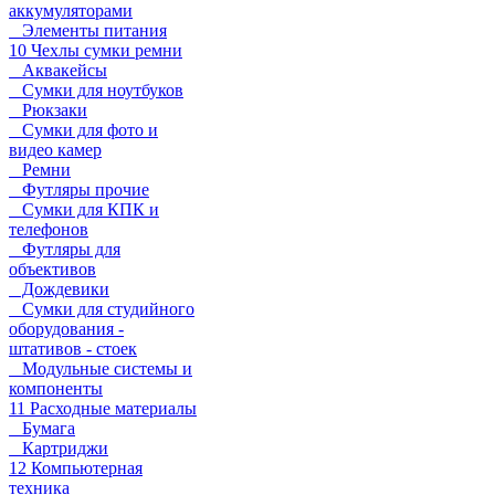
аккумуляторами
Элементы питания
10 Чехлы сумки ремни
Аквакейсы
Сумки для ноутбуков
Рюкзаки
Сумки для фото и
видео камер
Ремни
Футляры прочие
Сумки для КПК и
телефонов
Футляры для
объективов
Дождевики
Сумки для студийного
оборудования -
штативов - стоек
Модульные системы и
компоненты
11 Расходные материалы
Бумага
Картриджи
12 Компьютерная
техника