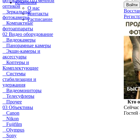
фотокамеры со сменной
Компания
оптикой
О нас
Восста
Зеркальные
Контакты
Регист
фотокамеры
Расписание
Компактные
фотоаппараты
02 Видео оборудование
Видеокамеры
Панорамные камеры
Экшн-камеры и
аксессуары
Коптеры и
Комплектующие
Системы
стабилизации и
удержания
Видеомониторы
Телесуфлеры
Прочее
Кто 
03 Объективы
Сейчас 
Canon
Гостей 
Nikon
Fujifilm
Olympus
Sony