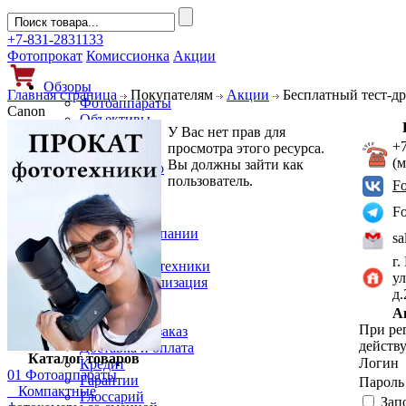
+7-831-2831133
Фотопрокат
Комиссионка
Акции
Обзоры
Главная страница
Покупателям
Акции
Бесплатный тест-др
Фотоаппараты
Canon
Объективы
У Вас нет прав для
Фильтры
+
просмотра этого ресурса.
Новости
(
Вы должны зайти как
Фото и видео
пользователь.
Гаджеты
F
Аксессуары
F
Слухи
Новости компании
sa
Услуги
г.
Прокат фототехники
ул
Выкуп и реализация
д
Покупателям
А
Акции
При ре
Как сделать заказ
действу
Доставка и оплата
Каталог товаров
Логин
Кредит
01 Фотоаппараты
Гарантии
Парол
Компактные
Глоссарий
Зап