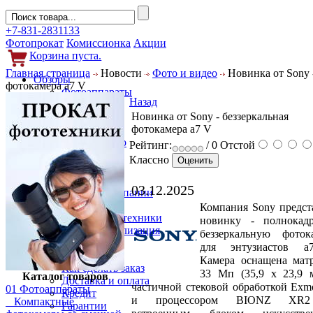
+7-831-2831133
Фотопрокат
Комиссионка
Акции
Корзина пуста.
Главная страница
Новости
Фото и видео
Новинка от Sony -
Обзоры
фотокамера a7 V
Фотоаппараты
Назад
Объективы
Новинка от Sony - беззеркальная
Фильтры
фотокамера a7 V
Новости
Фото и видео
Рейтинг:
/ 0
Отстой
Гаджеты
Классно
Аксессуары
Слухи
03.12.2025
Новости компании
Услуги
Компания Sony предст
Прокат фототехники
новинку - полнокад
Выкуп и реализация
беззеркальную фоток
Покупателям
для энтузиастов a
Акции
Камера оснащена мат
Как сделать заказ
33 Мп (35,9 x 23,9 
Каталог товаров
Доставка и оплата
частичной стековой обработкой Exm
01 Фотоаппараты
Кредит
и процессором BIONZ XR
Компактные
Гарантии