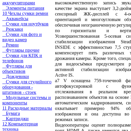
высококачественную запись зву
аккумуляторами
Элементы питания
качестве экрана выступает 3,2-дюй
10 Чехлы сумки ремни
сенсорный ЖК-дисплей с 4-ос
Аквакейсы
ориентацией и многоугловым обз
Сумки для ноутбуков
обеспечивая неограниченную регули
Рюкзаки
по горизонтали и вертик
Сумки для фото и
Усовершенствованная 5-осевая си
видео камер
стабилизации изображения Stead
Ремни
INSIDE с эффективностью 7,5 сту
Футляры прочие
компенсирует пять различных 
Сумки для КПК и
дрожания камеры. Кроме того, специ
телефонов
для видеосъёмки предусмотрен 
Футляры для
активной стабилизации изобра
объективов
Active IS.
Дождевики
a7 V оснащена 759-точечной фа
Сумки для студийного
автофокусировкой с функ
оборудования -
отслеживания в реальном врем
штативов - стоек
распознаванием объектов на основе
Модульные системы и
автоматическим кадрированием, си
компоненты
11 Расходные материалы
охватывает примерно 94% обл
Бумага
изображения и она доступна во
Картриджи
режимах записи.
12 Компьютерная
Видеооператоры оценят полноразм
техника
порт HDMI A, также имеются два 