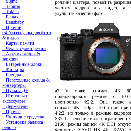
Sigma
роллинг-шаттера, повысить разреше
Tamron
частоту кадров для видео, а 
Tokina
улучшить качество фото.
Pentax
Lensbaby
Прочие
04 Аксессуары для фото
& видео
Карты памяти
Чехлы сумки ремни
Аккумуляторы &
зарядки
Батарейные блоки
Фильтры
Бленды
Переходные кольца &
конвертеры
Пульты ДУ
a7 V может снимать 4K 6
Штативы и
полнокадровом режиме с 10-би
аксессуары
цветностью 4:2:2. Она также 
Держатели
снимать 4K 120p в 10-битной цвет
Прочее
4:2:2, но только в режиме кадриро
Чистящие средства
S35. Разрешение видео ограничено 3
Установка баланса
2160; режим записи 4K DCI отсутст
белого
Форматы: XAVC HS 4K, XAVC S