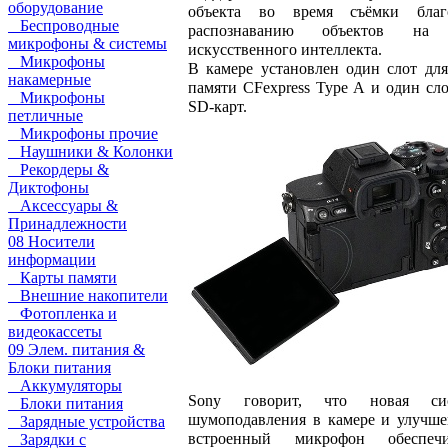
оборудование
объекта во время съёмки благ
Беспроводные
распознаванию объектов на 
микрофоны & системы
искусственного интеллекта.
Микрофоны
В камере установлен один слот для
накамерные
памяти CFexpress Type A и один сло
Микрофоны
SD-карт.
петличные
Микрофоны прочие
Наушники & Колонки
Рекордеры &
Диктофоны
Аксессуары &
Принадлежности
08 Носители
информации
Карты памяти
Внешние накопители
Фотопленка и
видеокассеты
09 Элем. питания &
Блоки питания
Аккумуляторы
Sony говорит, что новая сис
Блоки питания
шумоподавления в камере и улучш
Зарядные устройства
встроенный микрофон обеспечи
Зарядки с