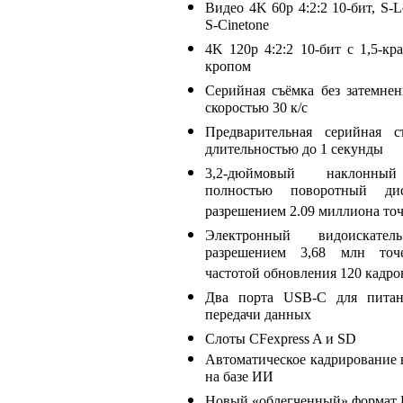
Видео 4K 60p 4:2:2 10-бит, S-
S-Cinetone
4K 120p 4:2:2 10-бит с 1,5-кр
кропом
Серийная съёмка без затемнен
скоростью 30 к/с
Предварительная серийная с
длительностью до 1 секунды
3,2-дюймовый наклонн
полностью поворотный ди
разрешением 2.09 миллиона то
Электронный видоискате
разрешением 3,68 млн то
частотой обновления 120 кадро
Два порта USB-C для пита
передачи данных
Слоты CFexpress A и SD
Автоматическое кадрирование 
на базе ИИ
Новый «облегченный» форма