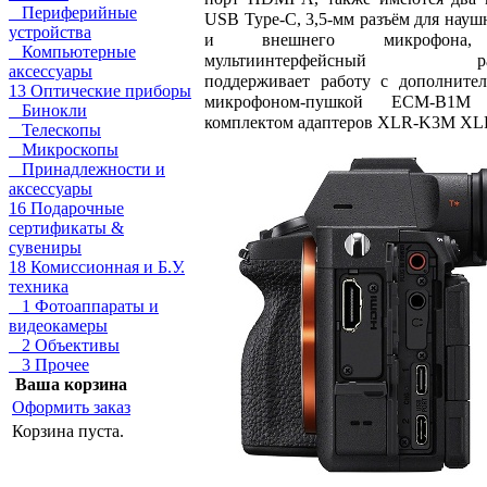
Периферийные
USB Type-C, 3,5-мм разъём для науш
устройства
и внешнего микрофона
Компьютерные
мультиинтерфейсный ра
аксессуары
поддерживает работу с дополните
13 Оптические приборы
микрофоном-пушкой ECM-B1M
Бинокли
комплектом адаптеров XLR-K3M XL
Телескопы
Микроскопы
Принадлежности и
аксессуары
16 Подарочные
сертификаты &
сувениры
18 Комиссионная и Б.У.
техника
1 Фотоаппараты и
видеокамеры
2 Объективы
3 Прочее
Ваша корзина
Оформить заказ
Корзина пуста.