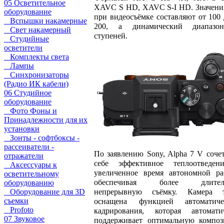
05 Осветительное
XAVC S HD, XAVC S-I HD. Значени
оборудование
при видеосъёмке составляют от 100 
Вспышки накамерные
200, а динамический диапазо
Свет накамерный
ступеней.
Студийные
осветители
Комплекты света
Лампы
Синхронизаторы
(Радио ИК кабели)
06 Студийное
оборудование
Фото Фоны и
Принадлежности для их
установки
Зонты - софтбоксы -
рассеиватели -
По заявлению Sony, Alpha 7 V сочет
отражатели
себе эффективное теплоотведе
Аксессуары к
увеличенное время автономной ра
осветительному
обеспечивая более длител
оборудованию
непрерывную съёмку. Камера т
Оборудование для 3D
съемки
оснащена функцией автоматиче
Profoto
кадрирования, которая автомати
07 Звуковое
поддерживает оптимальную компо