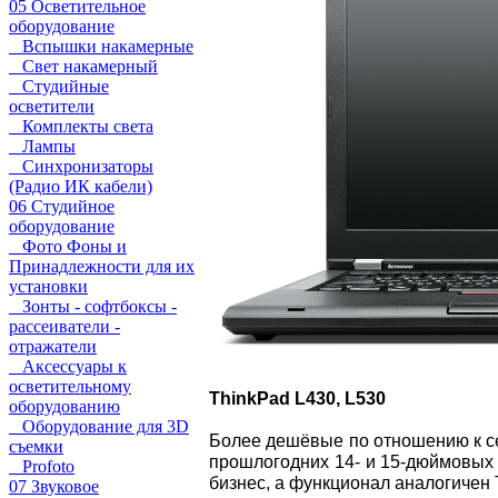
05 Осветительное
оборудование
Вспышки накамерные
Свет накамерный
Студийные
осветители
Комплекты света
Лампы
Синхронизаторы
(Радио ИК кабели)
06 Студийное
оборудование
Фото Фоны и
Принадлежности для их
установки
Зонты - софтбоксы -
рассеиватели -
отражатели
Аксессуары к
осветительному
ThinkPad
L430,
L530
оборудованию
Оборудование для 3D
Более дешёвые по отношению к се
съемки
прошлогодних 14- и 15-дюймовых 
Profoto
бизнес, а функционал аналогичен 
07 Звуковое