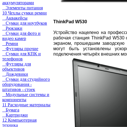
аккумуляторами
Элементы питания
10 Чехлы сумки ремни
Аквакейсы
ThinkPad
W530
Сумки для ноутбуков
Рюкзаки
Устройство нацелено на професс
Сумки для фото и
рабочая станция ThinkPad W530
видео камер
экраном, прошедшим заводскую 
Ремни
могут быть установлены уско
Футляры прочие
Сумки для КПК и
подключения четырёх внешних мон
телефонов
Футляры для
объективов
Дождевики
Сумки для студийного
оборудования -
штативов - стоек
Модульные системы и
компоненты
11 Расходные материалы
Бумага
Картриджи
12 Компьютерная
техника