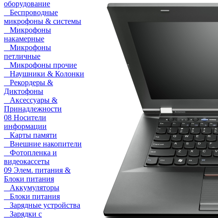
оборудование
Беспроводные
микрофоны & системы
Микрофоны
накамерные
Микрофоны
петличные
Микрофоны прочие
Наушники & Колонки
Рекордеры &
Диктофоны
Аксессуары &
Принадлежности
08 Носители
информации
Карты памяти
Внешние накопители
Фотопленка и
видеокассеты
09 Элем. питания &
Блоки питания
Аккумуляторы
Блоки питания
Зарядные устройства
Зарядки с