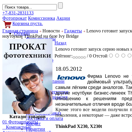
+7-831-2831133
Фотопрокат
Комиссионка
Акции
Корзина пуста.
Главная страница
Новости
Гаджеты
Lenovo готовит запус
Обзоры
ноутбуков ThinkPad на базе Ivy Bridge
Фотоаппараты
Назад
Объективы
Lenovo готовит запуск серию новых н
Фильтры
Новости
Рейтинг:
/ 0
Отстой
Фото и видео
Гаджеты
18.05.2012
Аксессуары
Слухи
Фирма Lenovo не 
Новости компании
дюймовый ультрабу
Услуги
самым лёгким среди аналогов. Та
Прокат фототехники
другие ноутбуки бизнес-линеек T
Выкуп и реализация
отношению к решениям пред
Покупателям
незначительные отличия вроде бо
Акции
Кроме этого все модели получили п
Как сделать заказ
поколения, а некоторые — даже встр
Каталог товаров
Доставка и оплата
01 Фотоаппараты
Кредит
ThinkPad X230, X230t
Компактные
Гарантии