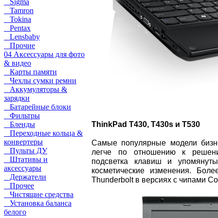
Sigma
Tamron
Tokina
Pentax
Lensbaby
Прочие
04 Аксессуары для фото
& видео
Карты памяти
Чехлы сумки ремни
Аккумуляторы &
зарядки
Батарейные блоки
Фильтры
ThinkPad
T430,
T430
s и
T530
Бленды
Переходные кольца &
конвертеры
Самые популярные модели бизне
Пульты ДУ
легче по отношению к решени
Штативы и
подсветка клавиш и упомянут
аксессуары
косметические изменения. Бол
Держатели
Thunderbolt в версиях с чипами Cor
Прочее
Чистящие средства
Установка баланса
белого