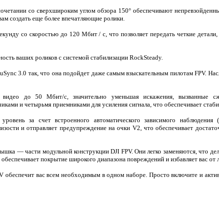
четании со сверхшироким углом обзора 150° обеспечивают непревзойденный
вам создать еще более впечатляющие ролики.
секунду со скоростью до 120 Мбит / с, что позволяет передать четкие детали,
ость ваших роликов с системой стабилизации RockSteady.
Sync 3.0 так, что она подойдет даже самым взыскательным пилотам FPV. Нас
и видео до 50 Мбит/с, значительно уменьшая искажения, вызванные с
иками и четырьмя приемниками для усиления сигнала, что обеспечивает стаб
уровень за счет встроенного автоматического зависимого наблюдения
зости и отправляет предупреждение на очки V2, что обеспечивает достаточ
рышка — части модульной конструкции DJI FPV. Они легко заменяются, что д
я обеспечивает покрытие широкого диапазона повреждений и избавляет вас от 
V обеспечит вас всем необходимым в одном наборе. Просто включите и актив