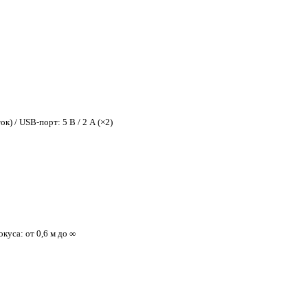
к) / USB-порт: 5 В / 2 А (×2)
куса: от 0,6 м до ∞