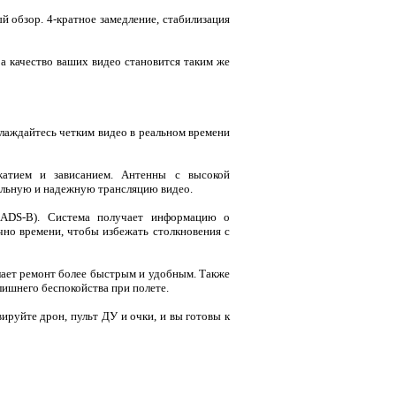
 обзор. 4-кратное замедление, стабилизация
 а качество ваших видео становится таким же
лаждайтесь четким видео в реальном времени
жатием и зависанием. Антенны с высокой
ильную и надежную трансляцию видео.
 (ADS-B). Cистема получает информацию о
но времени, чтобы избежать столкновения с
елает ремонт более быстрым и удобным. Также
лишнего беспокойства при полете.
ируйте дрон, пульт ДУ и очки, и вы готовы к