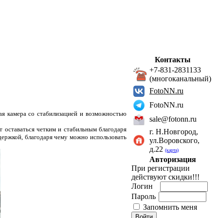
Контакты
+7-831-2831133
(многоканальный)
FotoNN.ru
FotoNN.ru
ая камера со стабилизацией и возможностью
sale@fotonn.ru
т оставаться четким и стабильным благодаря
г. Н.Новгород,
держкой, благодаря чему можно использовать
ул.Воровского,
д.22
(карта)
Авторизация
При регистрации
действуют скидки!!!
Логин
Пароль
Запомнить меня