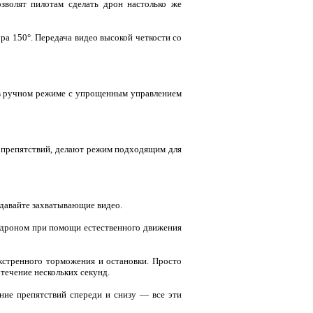
зволят пилотам сделать дрон настолько же
а 150°. Передача видео высокой четкости со
 в ручном режиме с упрощенным управлением
е препятствий, делают режим подходящим для
здавайте захватывающие видео.
ь дроном при помощи естественного движения
кстренного торможения и остановки. Просто
 течение нескольких секунд.
ение препятствий спереди и снизу — все эти