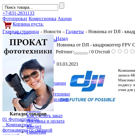
+7-831-2831133
Фотопрокат
Комиссионка
Акции
Корзина пуста.
Главная страница
Новости
Гаджеты
Новинка от DJI - ква
Обзоры
Назад
Фотоаппараты
Новинка от DJI - квадрокоптер FPV 
Объективы
Фильтры
Рейтинг:
/ 0
Отстой
Новости
Фото и видео
03.03.2021
Гаджеты
Компания
Аксессуары
записи 4K
Слухи
Максимал
Новости компании
подвесу и
Услуги
очки для 
Прокат фототехники
Выкуп и реализация
Покупателям
Акции
Каталог товаров
Как сделать заказ
01 Фотоаппараты
Доставка и оплата
Компактные
Кредит
фотокамеры со сменной
Гарантии