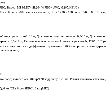
ит/с
JPEG; Видео: MP4/MOV (H.264/MPEG-4 AVC, H.265/HEVC)
0 × 2160 при 50/60 кадрах в секунду; FHD: 1920 × 1080 при 50/60/100/120 кад
обхода препятствий: 10 м; Диапазон позиционирования: 0,5-15 м; Диапазон п
рения: 0,5–18 м; Распознавание препятствий: только в режиме N; FOV：56° (по
имые поверхности с диффузным отражением >20% (например, стены деревья,
ем освещении)
 ГГц
ой задержки сигнала: (810p/120 кадров/с): ≤ 28 мс; Режим высокого качества (
), 6 км (CE), 6 км (SRRC), 6 км (MIC)