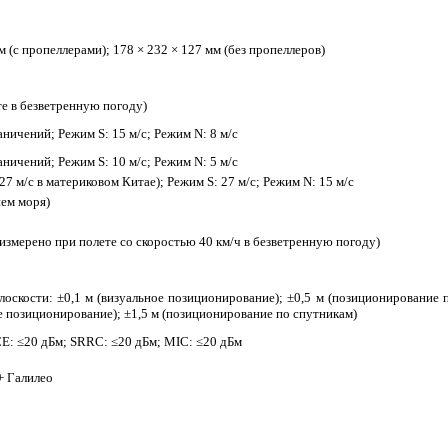
м (с пропеллерами); 178 × 232 × 127 мм (без пропеллеров)
те в безветренную погоду)
ничений; Режим S: 15 м/с; Режим N: 8 м/с
ничений; Режим S: 10 м/с; Режим N: 5 м/с
27 м/с в материковом Китае); Режим S: 27 м/с; Режим N: 15 м/с
нем моря)
(измерено при полете со скоростью 40 км/ч в безветренную погоду)
лоскости: ±0,1 м (визуальное позиционирование); ±0,5 м (позиционирование 
ое позиционирование); ±1,5 м (позиционирование по спутникам)
CE: ≤20 дБм; SRRC: ≤20 дБм; MIC: ≤20 дБм
 Галилео