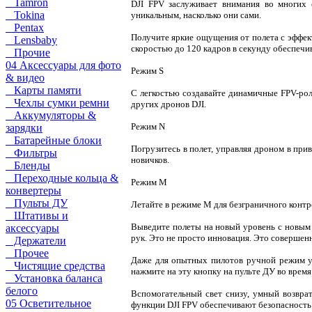
Tamron
DJI FPV заслуживает внимания во многих 
Tokina
уникальным, насколько они сами.
Pentax
Получите яркие ощущения от полета с эффек
Lensbaby
скоростью до 120 кадров в секунду обеспечи
Прочие
04 Аксессуары для фото
Режим S
& видео
Карты памяти
С легкостью создавайте динамичные FPV-ро
Чехлы сумки ремни
других дронов DJI.
Аккумуляторы &
Режим N
зарядки
Батарейные блоки
Погрузитесь в полет, управляя дроном в пр
Фильтры
новичков.
Бленды
Переходные кольца &
Режим M
конвертеры
Пульты ДУ
Летайте в режиме M для безграничного контр
Штативы и
Выведите полеты на новый уровень с новым 
аксессуары
рук. Это не просто инновация. Это совершен
Держатели
Прочее
Даже для опытных пилотов ручной режим уп
Чистящие средства
нажмите на эту кнопку на пульте ДУ во время
Установка баланса
белого
Вспомогательный свет снизу, умный возврат
05 Осветительное
функции DJI FPV обеспечивают безопасность 