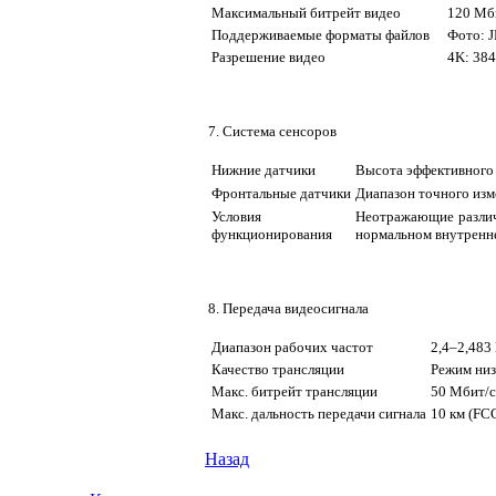
Максимальный битрейт видео
120 Мб
Поддерживаемые форматы файлов
Фото: 
Разрешение видео
4K: 384
7. Система сенсоров
Нижние датчики
Высота эффективного 
Фронтальные датчики
Диапазон точного изме
Условия
Неотражающие различ
функционирования
нормальном внутренн
8. Передача видеосигнала
Диапазон рабочих частот
2,4–2,483
Качество трансляции
Режим низк
Макс. битрейт трансляции
50 Мбит/с
Макс. дальность передачи сигнала
10 км (FCC
Назад