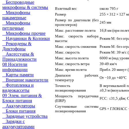
Беспроводные
микрофоны & системы
Взлетный вес
около 795 г
Микрофоны
Размер
255 × 312 × 127 м
накамерные
Размер по диагонали (без
245 мм
Микрофоны
пропеллеров)
петличные
Макс. расстояние полета
16,8 км (при поле
Микрофоны прочие
Макс. скорость набора
Наушники & Колонки
Режим M: без огра
высоты
Рекордеры &
Макс. скорость снижения
Режим M: без огра
Диктофоны
Макс. скорость
Режим M: 39 м/с (
Аксессуары &
Макс. высота полета
6000 м (над уров
Принадлежности
Макс. скорость ветра
39-49 км/ч
08 Носители
информации
Макс. время полета
Прибл. 20 минут 
Карты памяти
Диапазон рабочих
От −10 до +40°C
Внешние накопители
температур
Фотопленка и
Точность
В вертикальной п
видеокассеты
позиционирования
±0,3 м (визуальн
09 Элем. питания &
Мощность передатчика
FCC: ≤31,5 дБм; 
Блоки питания
(EIRP)
Аккумуляторы
Спутниковые системы
GPS + ГЛОНАСС +
Блоки питания
позиционирования
Зарядные устройства
Зарядки с
аккумуляторами