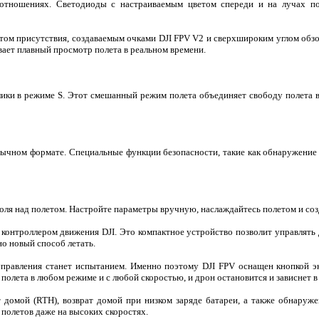
отношениях. Светодиоды с настраиваемым цветом спереди и на лучах по
том присутствия, создаваемым очками DJI FPV V2 и сверхшироким углом обзор
вает плавный просмотр полета в реальном времени.
лики в режиме S. Этот смешанный режим полета объединяет свободу полета
ивычном формате. Специальные функции безопасности, такие как обнаружени
оля над полетом. Настройте параметры вручную, наслаждайтесь полетом и со
контроллером движения DJI. Это компактное устройство позволит управлят
но новый способ летать.
равления станет испытанием. Именно поэтому DJI FPV оснащен кнопкой э
 полета в любом режиме и с любой скоростью, и дрон остановится и зависнет в
 домой (RTH), возврат домой при низком заряде батареи, а также обнаруж
полетов даже на высоких скоростях.