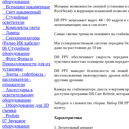
оборудование
Мощные возможности силовой установки в со
Вспышки накамерные
RockSteady и коррекция искажений позволят 
Свет накамерный
Студийные
DJI FPV записывает видео 4K / 60 кадров в 
осветители
захватывающим, как и сам полет.
Комплекты света
Лампы
Самые смелые трюки не повлияют на стабильн
Синхронизаторы
(Радио ИК кабели)
Мы усовершенствовали систему передачи Ocu
даже на расстоянии до 10 км.
06 Студийное
оборудование
DJI FPV обеспечивает скорость передач
Фото Фоны и
чувствительностью оснащены тремя передатч
Принадлежности для их
установки
DJI FPV выводит безопасность на новый 
Зонты - софтбоксы -
местоположении пилотируемых дронов побли
рассеиватели -
другими дронами.
отражатели
Камера на стабилизаторе, шасси и верхняя к
Аксессуары к
доступна программа DJI Care Refresh, котора
осветительному
оборудованию
Забудьте о сложностях сборки. Набор DJI FP
Оборудование для 3D
полету.
съемки
Profoto
Характеристики
07 Звуковое
оборудование
1. Летательный аппарат