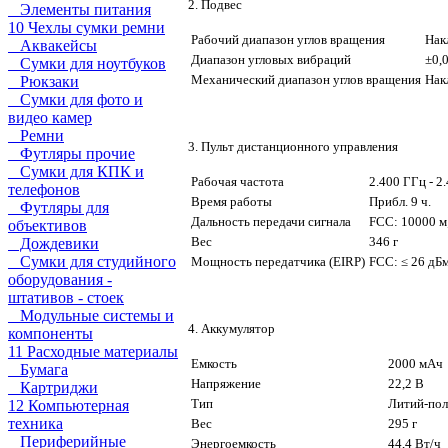
2. Подвес
Элементы питания
10 Чехлы сумки ремни
Рабочий диапазон углов вращения
Нак
Аквакейсы
Диапазон угловых вибраций
±0,
Сумки для ноутбуков
Механический диапазон углов вращения
Нак
Рюкзаки
Сумки для фото и
видео камер
Ремни
3. Пульт дистанционного управления
Футляры прочие
Сумки для КПК и
Рабочая частота
2.400 ГГц - 2
телефонов
Время работы
Прибл. 9 ч.
Футляры для
Дальность передачи сигнала
FCC: 10000 м
объективов
Вес
346 г
Дождевики
Сумки для студийного
Мощность передатчика (EIRP)
FCC: ≤ 26 дБм
оборудования -
штативов - стоек
Модульные системы и
4. Аккумулятор
компоненты
11 Расходные материалы
Емкость
2000 мАч
Бумага
Напряжение
22,2 В
Картриджи
Тип
Литий-по
12 Компьютерная
техника
Вес
295 г
Периферийные
Энергоемкость
44,4 Вт/ч