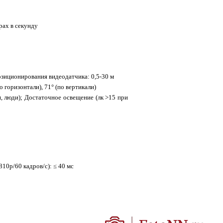
рах в секунду
озиционирования видеодатчика: 0,5-30 м
 горизонтали), 71° (по вертикали)
 люди); Достаточное освещение (лк >15 при
810p/60 кадров/с): ≤ 40 мс