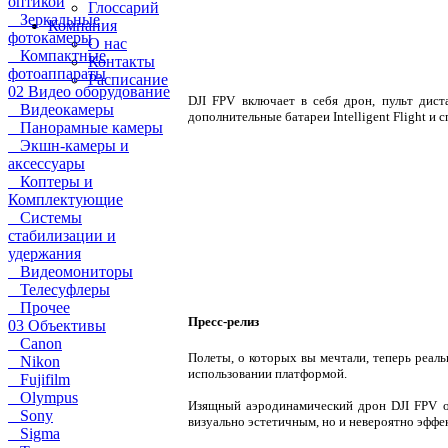
оптикой
Глоссарий
Зеркальные
Компания
фотокамеры
О нас
Компактные
Контакты
фотоаппараты
Расписание
02 Видео оборудование
DJI FPV включает в себя дрон, пульт дист
Видеокамеры
дополнительные батареи Intelligent Flight и
Панорамные камеры
Экшн-камеры и
аксессуары
Коптеры и
Комплектующие
Системы
стабилизации и
удержания
Видеомониторы
Телесуфлеры
Прочее
Пресс-релиз
03 Объективы
Canon
Полеты, о которых вы мечтали, теперь реаль
Nikon
использовании платформой.
Fujifilm
Olympus
Изящный аэродинамический дрон DJI FPV об
Sony
визуально эстетичным, но и невероятно эффе
Sigma