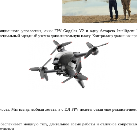
анционного управления, очки FPV Goggles V2 и одну батарею Intelligent F
 специальный зарядный узел за дополнительную плату. Контроллер движения пр
ность. Мы всегда любили летать, а с DJI FPV полеты стали еще реалистичнее. 
еспечивает мощную тягу, длительное время работы и отличное сопротивлен
ктивным.