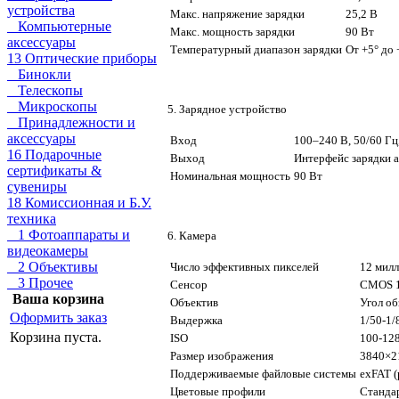
устройства
Макс. напряжение зарядки
25,2 В
Компьютерные
Макс. мощность зарядки
90 Вт
аксессуары
Температурный диапазон зарядки
От +5° до 
13 Оптические приборы
Бинокли
Телескопы
Микроскопы
5. Зарядное устройство
Принадлежности и
аксессуары
Вход
100–240 В, 50/60 Гц,
16 Подарочные
Выход
Интерфейс зарядки ак
сертификаты &
Номинальная мощность
90 Вт
сувениры
18 Комиссионная и Б.У.
техника
1 Фотоаппараты и
6. Камера
видеокамеры
2 Объективы
Число эффективных пикселей
12 мил
3 Прочее
Сенсор
CMOS 1
Ваша корзина
Объектив
Угол об
Оформить заказ
Выдержка
1/50-1/
Корзина пуста.
ISO
100-12
Размер изображения
3840×2
Поддерживаемые файловые системы
exFAT (
Цветовые профили
Стандар