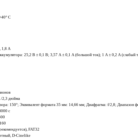
+40° C
 1,8 А
кумулятора: 25,2 В ± 0,1 В; 3,57 А ± 0,1 А (большой ток); 1 А ± 0,2 А (слабый то
лионов
/2,3 дюйма
зора: 150°; Эквивалент формата 35 мм: 14,66 мм; Диафрагма: f/2,8; Диапазон фо
8000 с
800
160
рекомендуется), FAT32
тный, D-Cinelike