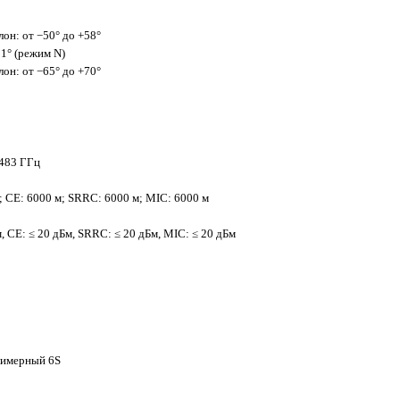
лон: от −50° до +58°
01° (режим N)
лон: от −65° до +70°
.483 ГГц
; CE: 6000 м; SRRC: 6000 м; MIC: 6000 м
, CE: ≤ 20 дБм, SRRC: ≤ 20 дБм, MIC: ≤ 20 дБм
лимерный 6S