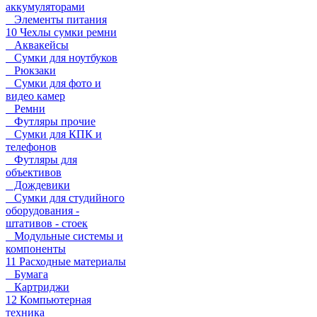
аккумуляторами
Элементы питания
10 Чехлы сумки ремни
Аквакейсы
Сумки для ноутбуков
Рюкзаки
Сумки для фото и
видео камер
Ремни
Футляры прочие
Сумки для КПК и
телефонов
Футляры для
объективов
Дождевики
Сумки для студийного
оборудования -
штативов - стоек
Модульные системы и
компоненты
11 Расходные материалы
Бумага
Картриджи
12 Компьютерная
техника