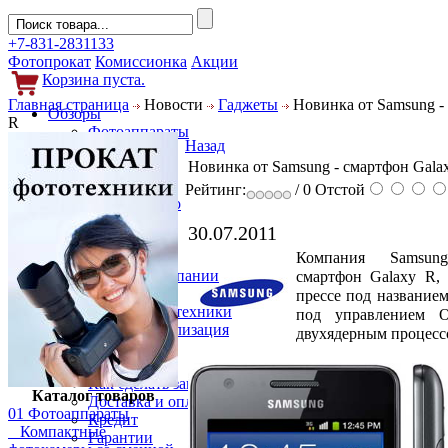
+7-831-2831133
Фотопрокат
Комиссионка
Акции
Корзина пуста.
Главная страница
Новости
Гаджеты
Новинка от Samsung -
Обзоры
R
Фотоаппараты
Назад
Объективы
Новинка от Samsung - смартфон Gala
Фильтры
Новости
Рейтинг:
/ 0
Отстой
Фото и видео
Гаджеты
30.07.2011
Аксессуары
Слухи
Компания Samsun
Новости компании
смартфон Galaxy R,
Услуги
прессе под названием
Прокат фототехники
под управлением 
Выкуп и реализация
двухядерным процесс
Покупателям
Акции
Как сделать заказ
Каталог товаров
Доставка и оплата
01 Фотоаппараты
Кредит
Компактные
Гарантии