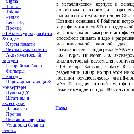
Sigma
в металлическом корпусе и осна
Tamron
емкостным сенсором и разрешен
Tokina
выполнен по технологии Super Clear
Pentax
Новинка оснащена 8 Гбайтами встро
Lensbaby
карт формата microSD с поддержкой
Прочие
мегапиксельной камерой с автофоку
04 Аксессуары для фото
способной снимать видео в разрешен
& видео
мегапиксельной камерой для в
Карты памяти
Чехлы сумки ремни
возможностей – поддержка HSPA+ на
Аккумуляторы &
802.11b/g/n, Bluetooth 3.0, акселе
зарядки
миллиметровый разъем для гарнитур
Батарейные блоки
GPS и др. Samsung Galaxy R сп
Фильтры
разрешении 1080p, но при этом не 
Бленды
новинки осуществляется литий-ио
Переходные кольца &
мАч, благодаря которой смартфон с
конвертеры
режиме ожидания и до 580 минут в р
Пульты ДУ
Штативы и
аксессуары
Назад
Держатели
Прочее
Чистящие средства
Установка баланса
белого