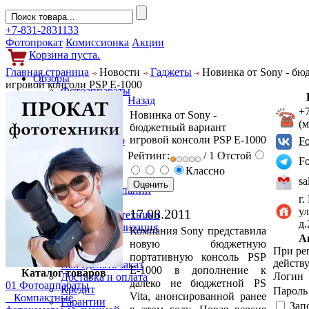
+7-831-2831133
Фотопрокат
Комиссионка
Акции
Корзина пуста.
Главная страница
Новости
Гаджеты
Новинка от Sony - бю
Обзоры
игровой консоли PSP E-1000
Фотоаппараты
Назад
Объективы
+
Новинка от Sony -
Фильтры
(
бюджетный вариант
Новости
игровой консоли PSP E-1000
Фото и видео
F
Гаджеты
Рейтинг:
/ 1
Отстой
F
Аксессуары
Классно
Слухи
sa
Новости компании
г.
Услуги
ул
17.08.2011
Прокат фототехники
д
Выкуп и реализация
Компания Sony представила
А
Покупателям
новую бюджетную
При ре
Акции
портативную консоль PSP
действу
Как сделать заказ
E-1000 в дополнение к
Каталог товаров
Логин
Доставка и оплата
далеко не бюджетной PS
01 Фотоаппараты
Кредит
Парол
Vita, анонсированной ранее
Компактные
Гарантии
Зап