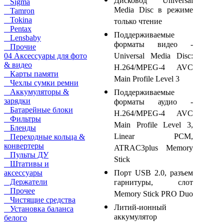
Дисковод Universal
Sigma
Media Disc в режиме
Tamron
Tokina
только чтение
Pentax
Поддерживаемые
Lensbaby
форматы видео -
Прочие
Universal Media Disc:
04 Аксессуары для фото
& видео
H.264/MPEG-4 AVC
Карты памяти
Main Profile Level 3
Чехлы сумки ремни
Аккумуляторы &
Поддерживаемые
зарядки
форматы аудио -
Батарейные блоки
H.264/MPEG-4 AVC
Фильтры
Main Profile Level 3,
Бленды
Linear PCM,
Переходные кольца &
конвертеры
ATRAC3plus Memory
Пульты ДУ
Stick
Штативы и
Порт USB 2.0, разъем
аксессуары
Держатели
гарнитуры, слот
Прочее
Memory Stick PRO Duo
Чистящие средства
Литий-ионный
Установка баланса
аккумулятор
белого