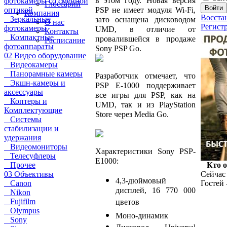
в этом году. Новая версия
фотокамеры со сменной
Глоссарий
PSP не имеет модуля Wi-Fi,
оптикой
Компания
Восста
Зеркальные
зато оснащена дисководом
О нас
Регист
фотокамеры
UMD, в отличие от
Контакты
Компактные
провалившейся в продаже
Расписание
фотоаппараты
Sony PSP Go.
02 Видео оборудование
Видеокамеры
Панорамные камеры
Разработчик отмечает, что
Экшн-камеры и
PSP E-1000 поддерживает
аксессуары
все игры для PSP, как на
Коптеры и
UMD, так и из PlayStation
Комплектующие
Store через Media Go.
Системы
стабилизации и
удержания
Видеомониторы
Характеристики Sony PSP-
Телесуфлеры
E1000:
Прочее
Кто 
03 Объективы
Сейчас 
4,3-дюймовый
Canon
Гостей 
дисплей, 16 770 000
Nikon
Fujifilm
цветов
Olympus
Моно-динамик
Sony