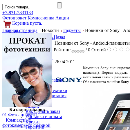
+7-831-2831133
Фотопрокат
Комиссионка
Акции
Корзина пуста.
Главная страница
Новости
Гаджеты
Новинки от Sony - And
Обзоры
Назад
Фотоаппараты
Новинки от Sony - Android-планшеты 
Объективы
Фильтры
Рейтинг:
/ 0
Отстой
Новости
Фото и видео
26.04.2011
Гаджеты
Компания Sony анонсировал
Аксессуары
названия). Первая модель
Слухи
мобильной связи и развлече
Новости компании
Оба планшета линейки Sony 
Услуги
Прокат фототехники
Выкуп и реализация
Покупателям
Акции
Каталог товаров
Как сделать заказ
01 Фотоаппараты
Доставка и оплата
Компактные
Кредит
фотокамеры со сменной
Гарантии