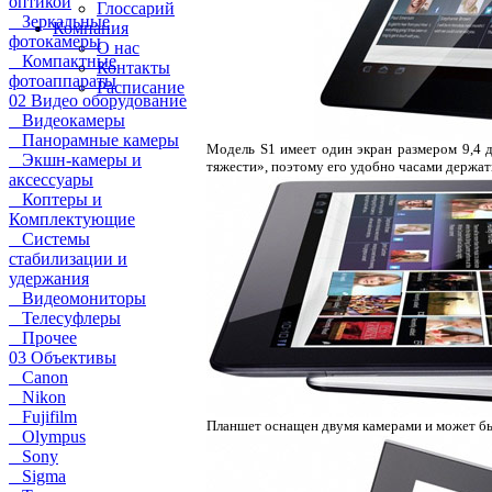
оптикой
Глоссарий
Зеркальные
Компания
фотокамеры
О нас
Компактные
Контакты
фотоаппараты
Расписание
02 Видео оборудование
Видеокамеры
Панорамные камеры
Модель S1 имеет один экран размером 9,4 
Экшн-камеры и
тяжести», поэтому его удобно часами держать
аксессуары
Коптеры и
Комплектующие
Системы
стабилизации и
удержания
Видеомониторы
Телесуфлеры
Прочее
03 Объективы
Canon
Nikon
Fujifilm
Планшет оснащен двумя камерами и может бы
Olympus
Sony
Sigma