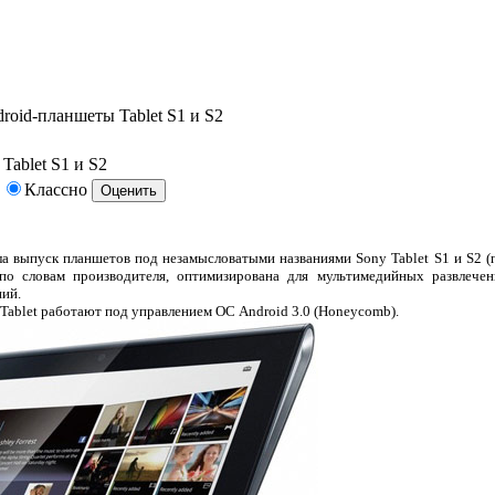
roid-планшеты Tablet S1 и S2
Tablet S1 и S2
Классно
а выпуск планшетов под незамысловатыми названиями Sony Tablet S1 и S2 (
, по словам производителя, оптимизирована для мультимедийных развлече
ний.
Tablet работают под управлением ОС Android 3.0 (Honeycomb).