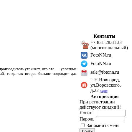
Контакты
+7-831-2831133
(многоканальный)
FotoNN.ru
FotoNN.ru
производитель уточняет, что это — условные
sale@fotonn.ru
ний, тогда как вторая больше подходит для
г. Н.Новгород,
ул.Воровского,
д.22
(карта)
Авторизация
При регистрации
действуют скидки!!!
Логин
Пароль
Запомнить меня