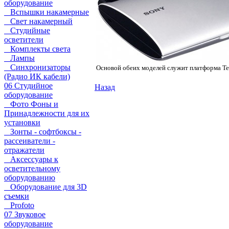
оборудование
Вспышки накамерные
Свет накамерный
Студийные
осветители
Комплекты света
Лампы
Синхронизаторы
Основой обеих моделей служит платформа Teg
(Радио ИК кабели)
06 Студийное
Назад
оборудование
Фото Фоны и
Принадлежности для их
установки
Зонты - софтбоксы -
рассеиватели -
отражатели
Аксессуары к
осветительному
оборудованию
Оборудование для 3D
съемки
Profoto
07 Звуковое
оборудование