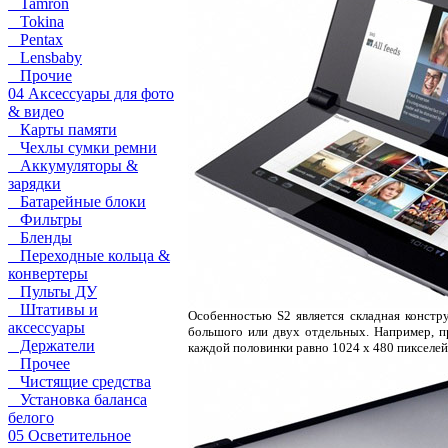
Tamron
Tokina
Pentax
Lensbaby
Прочие
04 Аксессуары для фото
& видео
Карты памяти
Чехлы сумки ремни
Аккумуляторы &
зарядки
Батарейные блоки
Фильтры
Бленды
Переходные кольца &
конвертеры
Пульты ДУ
Штативы и
Особенностью S2 является складная констр
аксессуары
большого или двух отдельных. Например, п
Держатели
каждой половинки равно 1024 х 480 пикселей
Прочее
Чистящие средства
Установка баланса
белого
05 Осветительное