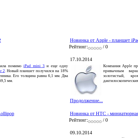
2
Новинка от Apple - планшет iPa
Рейтинг:
/ 0
17.10.2014
авила помимо
iPad mini 3
и еще одну
Компания Apple пр
r 2
.
Новый планшет получился на 18%
привычным вариа
нника. Его толщина равна 6,1 мм. Два
золотистый, 
9,5 мм.
дактилоскопическим
Продолжение...
ollipop
Новинка от HTC - миниатюрная
Рейтинг:
/ 0
09.10.2014