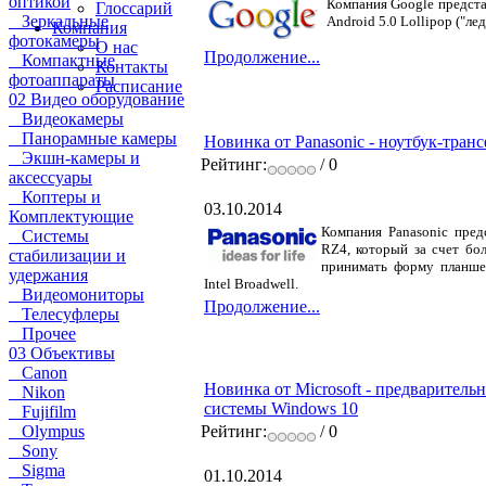
оптикой
Компания Google предста
Глоссарий
Зеркальные
Android 5.0 Lollipop ("ле
Компания
фотокамеры
О нас
Продолжение...
Компактные
Контакты
фотоаппараты
Расписание
02 Видео оборудование
Видеокамеры
Панорамные камеры
Новинка от Panasonic - ноутбук-транс
Экшн-камеры и
Рейтинг:
/ 0
аксессуары
Коптеры и
03.10.2014
Комплектующие
Компания Panasonic предс
Системы
RZ4, который за счет бо
стабилизации и
принимать форму планше
удержания
Intel Broadwell.
Видеомониторы
Продолжение...
Телесуфлеры
Прочее
03 Объективы
Canon
Новинка от Microsoft - предваритель
Nikon
системы Windows 10
Fujifilm
Olympus
Рейтинг:
/ 0
Sony
Sigma
01.10.2014