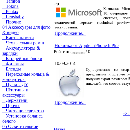
Tamron
ер
Tokina
Компания Micro
Pentax
10, очередное
Lensbaby
системы, пок
Прочие
технической версии» (technical previe
04 Аксессуары для фото
тестирования.
& видео
Продолжение...
Карты памяти
Чехлы сумки ремни
Новинка от Apple - iPhone 6 Plus
Аккумуляторы &
Рейтинг:
/ 0
зарядки
Батарейные блоки
10.09.2014
Фильтры
Бленды
Одновременно со сма
Переходные кольца &
представила и другую н
получил экран размером 
конвертеры
пикселей, что соответству
Пульты ДУ
Штативы и
аксессуары
Держатели
Продолжение...
Прочее
Чистящие средства
<< 
Установка баланса
белого
05 Осветительное
Назад