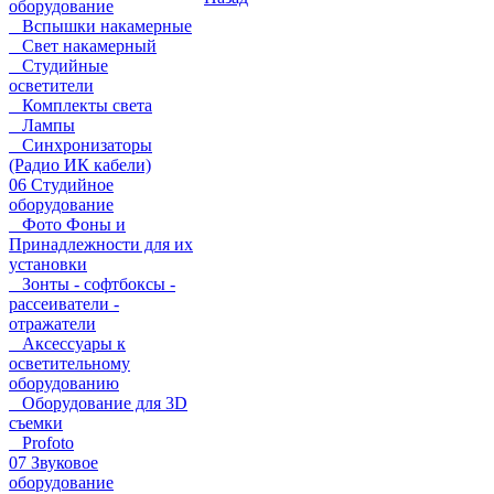
оборудование
Вспышки накамерные
Свет накамерный
Студийные
осветители
Комплекты света
Лампы
Синхронизаторы
(Радио ИК кабели)
06 Студийное
оборудование
Фото Фоны и
Принадлежности для их
установки
Зонты - софтбоксы -
рассеиватели -
отражатели
Аксессуары к
осветительному
оборудованию
Оборудование для 3D
съемки
Profoto
07 Звуковое
оборудование