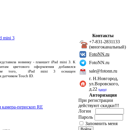
Контакты
d mini 3
+7-831-2831133
(многоканальный)
FotoNN.ru
едставила новинку - планшет iPad mini 3.
К
FotoNN.ru
нтам цветового оформления добавился
sale@fotonn.ru
кроме того,
iPad mini 3 оснащен
 датчиком Touch ID.
г. Н.Новгород,
ул.Воровского,
д.22
(карта)
Авторизация
При регистрации
действуют скидки!!!
 камера-перископ RE
Логин
Пароль
Запомнить меня