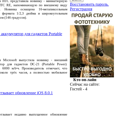
я HTC представила новинку - миниатюрную
Восстановить пароль.
HTC RE, напоминающую по внешнему виду
Регистрация
.
Новинка оснащена 16-мегапиксельным
м формата 1/2,3 дюйма и широкоугольным
ом (146 градусов).
 аккумулятор для гаджетов Portable
я Microsoft выпустила новинку - внешний
ятор для гаджетов DC-21 (Portable Power)
ю 6000 мА•ч. Производитель отмечает, что
около трёх часов, а полностью мобильное
Кто он-лайн
Сейчас на сайте:
Гостей - 4
отзывает обновление iOS 8.0.1
тзывает недавно выпущенное обновление