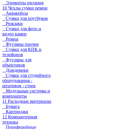
Элементы питания
10 Чехлы сумки ремни
Аквакейсы
Сумки для ноутбуков
Рюкзаки
Сумки для фото и
видео камер
Ремни
Футляры прочие
Сумки для КПК и
телефонов
Футляры для
объективов
Дождевики
Сумки для студийного
оборудования -
штативов - стоек
Модульные системы и
компоненты
11 Расходные материалы
Бумага
Картриджи
12 Компьютерная
техника
Периферийные