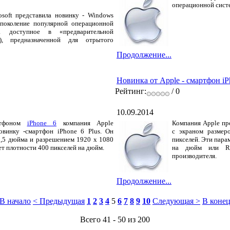
операционной систе
soft представила новинку - Windows
 поколение популярной операционной
а доступное в «предварительной
w), предназначенной для отрытого
Продолжение...
Новинка от Apple - смартфон iP
Рейтинг:
/ 0
10.09.2014
ртфоном
iPhone 6
компания Apple
Компания Apple пре
овинку -смартфон iPhone 6 Plus.
Он
с экраном размер
5,5 дюйма и разрешением 1920 x 1080
пикселей. Эти пара
ет плотности 400 пикселей на дюйм.
на дюйм или Ret
производителя.
Продолжение...
В начало
< Предыдущая
1
2
3
4
5
6
7
8
9
10
Следующая >
В конец
Всего 41 - 50 из 200