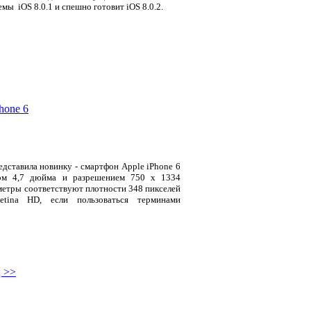
мы iOS 8.0.1 и спешно готовит
iOS 8.0.2
.
hone 6
дставила новинку - смартфон Apple iPhone 6
ом 4,7 дюйма и разрешением 750 x 1334
метры соответствуют плотности 348 пикселей
ina HD, если пользоваться терминами
 >>