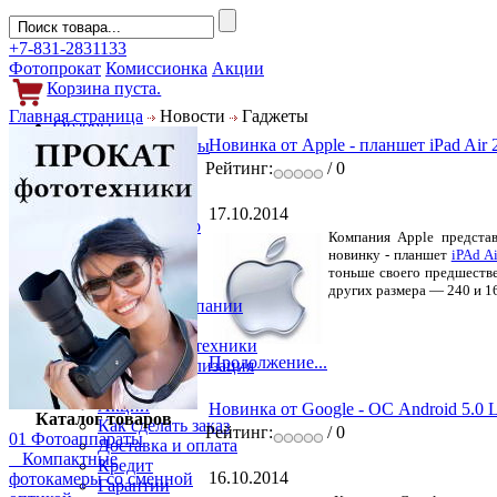
+7-831-2831133
Фотопрокат
Комиссионка
Акции
Корзина пуста.
Главная страница
Новости
Гаджеты
Обзоры
Новинка от Apple - планшет iPad Air 
Фотоаппараты
Объективы
Рейтинг:
/ 0
Фильтры
Новости
17.10.2014
Фото и видео
Компания Apple предст
Гаджеты
новинку - планшет
iPAd Ai
Аксессуары
тоньше своего предшестве
Слухи
других размера — 240 и 16
Новости компании
Услуги
Прокат фототехники
Продолжение...
Выкуп и реализация
Покупателям
Акции
Новинка от Google - ОС Android 5.0 L
Каталог товаров
Как сделать заказ
Рейтинг:
/ 0
01 Фотоаппараты
Доставка и оплата
Компактные
Кредит
16.10.2014
фотокамеры со сменной
Гарантии