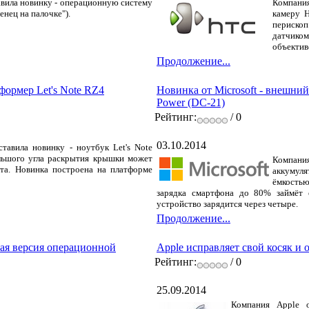
вила новинку - операционную систему
Компани
денец на палочке").
камеру 
перископ
датчико
объектив
Продолжение...
формер Let's Note RZ4
Новинка от Microsoft - внешний
Power (DC-21)
Рейтинг:
/ 0
03.10.2014
тавила новинку - ноутбук Let's Note
льшого угла раскрытия крышки может
Компани
та. Новинка построена на платформе
аккумул
ёмкость
зарядка смартфона до 80% займёт 
устройство зарядится через четыре.
Продолжение...
ная версия операционной
Apple исправляет свой косяк и 
Рейтинг:
/ 0
25.09.2014
Компания Apple о