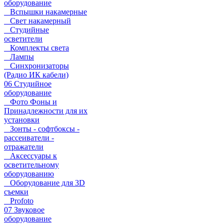
оборудование
Вспышки накамерные
Свет накамерный
Студийные
осветители
Комплекты света
Лампы
Синхронизаторы
(Радио ИК кабели)
06 Студийное
оборудование
Фото Фоны и
Принадлежности для их
установки
Зонты - софтбоксы -
рассеиватели -
отражатели
Аксессуары к
осветительному
оборудованию
Оборудование для 3D
съемки
Profoto
07 Звуковое
оборудование