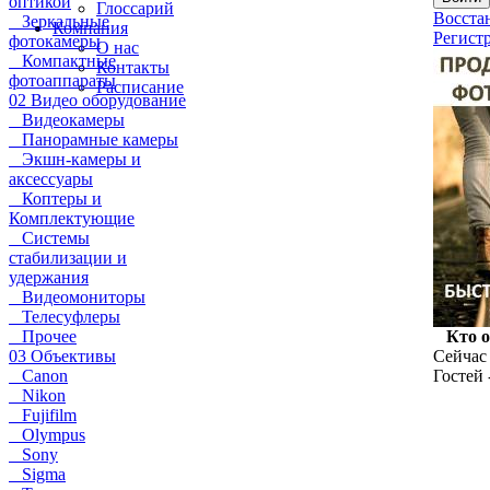
оптикой
Глоссарий
Восста
Зеркальные
Компания
Регист
фотокамеры
О нас
Компактные
Контакты
фотоаппараты
Расписание
02 Видео оборудование
Видеокамеры
Панорамные камеры
Экшн-камеры и
аксессуары
Коптеры и
Комплектующие
Системы
стабилизации и
удержания
Видеомониторы
Телесуфлеры
Прочее
Кто 
03 Объективы
Сейчас 
Canon
Гостей 
Nikon
Fujifilm
Olympus
Sony
Sigma