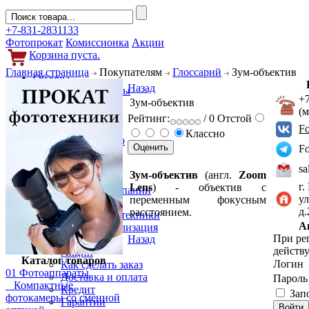
+7-831-2831133
Фотопрокат
Комиссионка
Акции
Корзина пуста.
Главная страница
Покупателям
Глоссарий
Зум-объектив
Обзоры
Назад
Фотоаппараты
+
Зум-объектив
Объективы
(
Фильтры
Рейтинг:
/ 0
Отстой
Новости
F
Классно
Фото и видео
F
Гаджеты
Аксессуары
sa
Зум-объектив
(англ.
Zoom
Слухи
г.
Lens
) - объектив с
Новости компании
ул
переменным фокусным
Услуги
д
расстоянием.
Прокат фототехники
А
Выкуп и реализация
При ре
Назад
Покупателям
действу
Акции
Каталог товаров
Логин
Как сделать заказ
01 Фотоаппараты
Доставка и оплата
Парол
Компактные
Кредит
Зап
фотокамеры со сменной
Гарантии