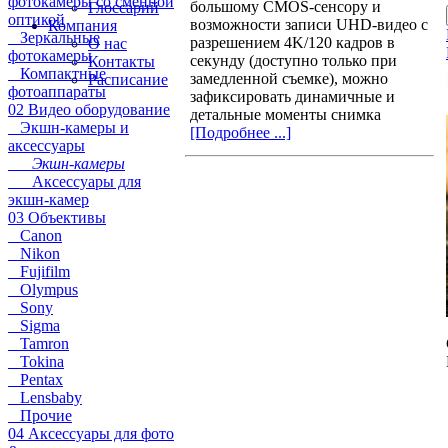
фотокамеры со сменной
большому CMOS-сенсору и
Глоссарий
оптикой
возможности записи UHD-видео с
Компания
Зеркальные
разрешением 4K/120 кадров в
О нас
фотокамеры
секунду (доступно только при
Контакты
Компактные
замедленной съемке), можно
Расписание
фотоаппараты
зафиксировать динамичные и
02 Видео оборудование
детальные моменты снимка
Экшн-камеры и
[Подробнее ...]
аксессуары
Экшн-камеры
Аксессуары для
экшн-камер
03 Объективы
Canon
Nikon
Fujifilm
Olympus
Sony
Sigma
Tamron
Tokina
Pentax
Lensbaby
Прочие
04 Аксессуары для фото