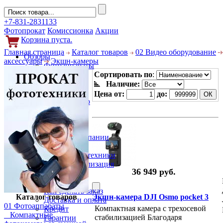
+7-831-2831133
Фотопрокат
Комиссионка
Акции
Корзина пуста.
Главная страница
Каталог товаров
02 Видео оборудование
Обзоры
аксессуары
Экшн-камеры
Фотоаппараты
Объективы
Сортировать по
:
Фильтры
Наличие:
Новости
Цена от:
до:
Фото и видео
Гаджеты
Аксессуары
Слухи
Новости компании
Услуги
Прокат фототехники
Выкуп и реализация
36 949 руб.
Покупателям
Акции
Как сделать заказ
Каталог товаров
Экшн-камера DJI Osmo pocket 3
Доставка и оплата
01 Фотоаппараты
Компактная камера с трехосевой
Кредит
Компактные
стабилизацией Благодаря
Гарантии