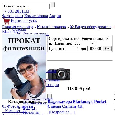
+7-831-2831133
Фотопрокат
Комиссионка
Акции
Корзина пуста.
Главная страница
Каталог товаров
02 Видео оборудование
Обзоры
Blackmagic
Фотоаппараты
Объективы
Сортировать по
:
Фильтры
Наличие:
Новости
Цена от:
до:
Фото и видео
Гаджеты
Аксессуары
Слухи
Новости компании
Услуги
Прокат фототехники
Выкуп и реализация
118 899 руб.
Покупателям
Акции
Как сделать заказ
Каталог товаров
Видеокамера Blackmagic Pocket
Доставка и оплата
01 Фотоаппараты
Cinema Camera 4K
Кредит
Компактные
[Подробнее ...]
Гарантии