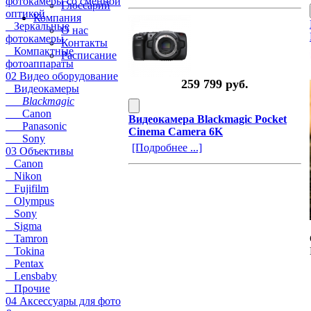
фотокамеры со сменной
Глоссарий
оптикой
Компания
Зеркальные
О нас
фотокамеры
Контакты
Компактные
Расписание
фотоаппараты
02 Видео оборудование
259 799 руб.
Видеокамеры
Blackmagic
Canon
Видеокамера Blackmagic Pocket
Panasonic
Cinema Camera 6K
Sony
[Подробнее ...]
03 Объективы
Canon
Nikon
Fujifilm
Olympus
Sony
Sigma
Tamron
Tokina
Pentax
Lensbaby
Прочие
04 Аксессуары для фото