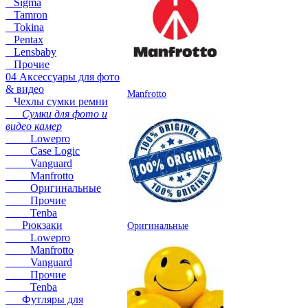
Sigma
Tamron
Tokina
Pentax
Lensbaby
Прочие
04 Аксессуары для фото
& видео
Manfrotto
Чехлы сумки ремни
Сумки для фото и
видео камер
Lowepro
Case Logic
Vanguard
Manfrotto
Оригинальные
Прочие
Tenba
Рюкзаки
Оригинальные
Lowepro
Manfrotto
Vanguard
Прочие
Tenba
Футляры для