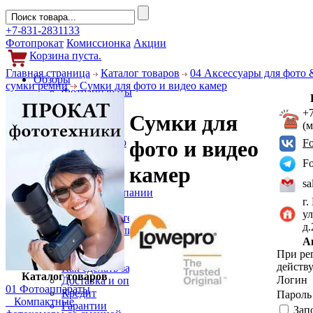
+7-831-2831133
Фотопрокат
Комиссионка
Акции
Корзина пуста.
Главная страница
Каталог товаров
04 Аксессуары для фото 
Обзоры
сумки ремни
Сумки для фото и видео камер
Фотоаппараты
Объективы
+
Сумки для
Фильтры
(
Новости
Фото и видео
фото и видео
F
Гаджеты
F
Аксессуары
камер
Слухи
sa
Новости компании
г.
Услуги
ул
Прокат фототехники
д
Выкуп и реализация
А
Покупателям
При ре
Акции
действу
Как сделать заказ
Каталог товаров
Логин
Доставка и оплата
01 Фотоаппараты
Кредит
Парол
Компактные
Гарантии
Зап