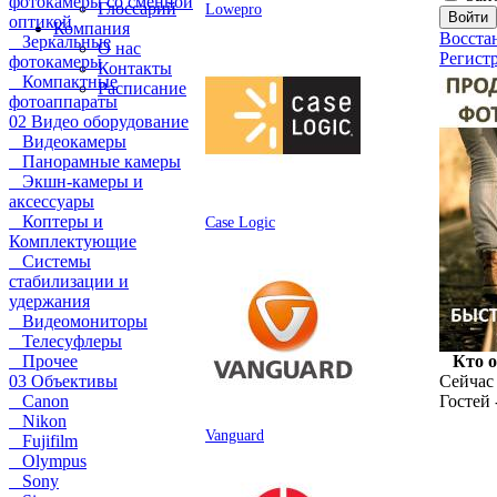
фотокамеры со сменной
Глоссарий
Lowepro
оптикой
Компания
Восста
Зеркальные
О нас
Регист
фотокамеры
Контакты
Компактные
Расписание
фотоаппараты
02 Видео оборудование
Видеокамеры
Панорамные камеры
Экшн-камеры и
аксессуары
Коптеры и
Case Logic
Комплектующие
Системы
стабилизации и
удержания
Видеомониторы
Телесуфлеры
Прочее
Кто 
03 Объективы
Сейчас 
Canon
Гостей 
Nikon
Vanguard
Fujifilm
Olympus
Sony