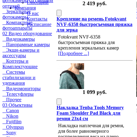
фотокамеры со сменной
Глоссарий
2 419 руб.
оптикой
Компания
Зеркальные
О нас
фотокамеры
Крепление на ремень Fotokvant
Контакты
Компактные
NVF-6358 быстросъемная пряжка
Расписание
фотоаппараты
для зерка
02 Видео оборудование
Fotokvant NVF-6358
Видеокамеры
быстросъемная пряжка для
Панорамные камеры
крепления зеркальных камер
Экшн-камеры и
[Подробнее ...]
аксессуары
Коптеры и
Комплектующие
Системы
стабилизации и
удержания
Видеомониторы
1 099 руб.
Телесуфлеры
Прочее
03 Объективы
Накладка Tenba Tools Memory
Canon
Foam Shoulder Pad Black для
Nikon
ремня 23х4 см
Fujifilm
Накладка наплечная для ремня,
Olympus
для более равномерного
Sony
распределения веса на плечо.