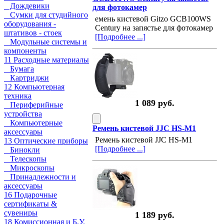
Дождевики
для фотокамер
Сумки для студийного
емень кистевой Gitzo GCB100WS
оборудования -
Century на запястье для фотокамер
штативов - стоек
[Подробнее ...]
Модульные системы и
компоненты
11 Расходные материалы
Бумага
Картриджи
12 Компьютерная
техника
1 089 руб.
Периферийные
устройства
Компьютерные
Ремень кистевой JJC HS-M1
аксессуары
Ремень кистевой JJC HS-M1
13 Оптические приборы
[Подробнее ...]
Бинокли
Телескопы
Микроскопы
Принадлежности и
аксессуары
16 Подарочные
сертификаты &
сувениры
1 189 руб.
18 Комиссионная и Б.У.