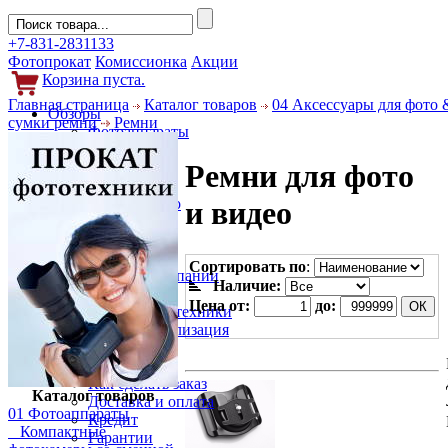
+7-831-2831133
Фотопрокат
Комиссионка
Акции
Корзина пуста.
Главная страница
Каталог товаров
04 Аксессуары для фото 
Обзоры
сумки ремни
Ремни
Фотоаппараты
Объективы
Ремни для фото
Фильтры
Новости
Фото и видео
и видео
Гаджеты
Аксессуары
Слухи
Сортировать по
:
Новости компании
Наличие:
Услуги
Цена от:
до:
Прокат фототехники
Выкуп и реализация
Покупателям
Акции
Как сделать заказ
Каталог товаров
Доставка и оплата
01 Фотоаппараты
Кредит
Компактные
Гарантии