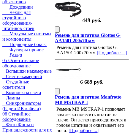
объективов
Дождевики
Чехлы для
студийного
449 руб.
оборудования-
штативов-стоек
Модульные системы
Ремень для штатива Giottos G-
и компоненты
AA1501 200х70 мм
Подводные боксы
Ремень для штатива Giottos G-
Футляры прочие
AA1501 200х70 мм
[Подробнее ...]
Ремни
05 Осветительное
оборудование
Вспышки накамерные
Свет накамерный
6 689 руб.
Студийные
осветители
Комплекты света
Ремень для штатива Manfrotto
Лампы
MB MSTRAP-1
Синхронизаторы
(Радио ИК кабели)
Ремень MB MSTRAP-1 позволяет
06 Студийное
вам легко повесить штатив на
оборудование
плечо. Он легко присоединяется к
Фото Фоны и
голове штатива и охватывает его
Принадлежности для их
ноги.
[Подробнее ...]