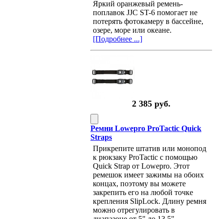
Яркий оранжевый ремень-
поплавок JJC ST-6 помогает не
потерять фотокамеру в бассейне,
озере, море или океане.
[Подробнее ...]
2 385 руб.
Ремни Lowepro ProTactic Quick
Straps
Прикрепите штатив или монопод
к рюкзаку ProTactic с помощью
Quick Strap от Lowepro. Этот
ремешок имеет зажимы на обоих
концах, поэтому вы можете
закрепить его на любой точке
крепления SlipLock. Длину ремня
можно отрегулировать в
диапазоне от 5" до 13.5"