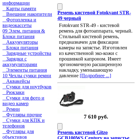
информации
Карты памяти
Ремень кистевой Fotokvant STR-
Внешние накопители
49 черный
Фотопленка и
Fotokvant STR-49 - кистевой
видеокассеты
ремень для фотоаппарата, черный.
09 Элем. питания &
Стильный кистевой ремень,
Блоки питания
предназначен для фиксации
Аккумуляторы
камеры на запястье. Изготовлен
Блоки питания
из качественной эко-кожи с
Зарядные устройства
прошивкой капроном. Имеет
Зарядки с
эргономичную расширенную
аккумуляторами
накладку, уменьшающую
Элементы питания
давление
[Подробнее ...]
10 Чехлы сумки ремни
Аквакейсы
Сумки для ноутбуков
Рюкзаки
Сумки для фото и
видео камер
Ремни
Футляры прочие
7 610 руб.
Сумки для КПК и
телефонов
Футляры для
Ремень кистевой Gitzo
объективов
GCB100WS Century на запястье