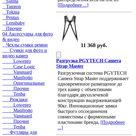
Sigma
[Подробнее ...]
Tamron
Tokina
Pentax
Lensbaby
Прочие
04 Аксессуары для фото
& видео
11 368 руб.
Чехлы сумки ремни
Сумки для фото и
видео камер
Разгрузка PGYTECH Camera
Lowepro
Strap Master
Case Logic
Vanguard
Разгрузочная система PGYTECH
Manfrotto
Camera Strap Master поддерживает
Оригинальные
одновременное размещение до
Прочие
трех камер с объективами
Tenba
благодаря двухплечевой
Рюкзаки
конструкции выдерживающей
Lowepro
90кг. Инновационные замки
Manfrotto
быстрого отсоединения
Vanguard
совместимы с фирменными
Прочие
пластинами бренда,
[Подробнее
Tenba
...]
Футляры для