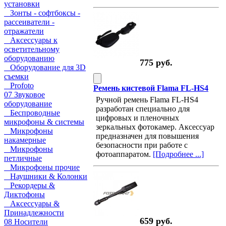
установки
Зонты - софтбоксы -
рассеиватели -
отражатели
Аксессуары к
осветительному
оборудованию
775 руб.
Оборудование для 3D
съемки
Profoto
Ремень кистевой Flama FL-HS4
07 Звуковое
Ручной ремень Flama FL-HS4
оборудование
разработан специально для
Беспроводные
цифровых и пленочных
микрофоны & системы
зеркальных фотокамер. Аксессуар
Микрофоны
предназначен для повышения
накамерные
безопасности при работе с
Микрофоны
фотоаппаратом.
[Подробнее ...]
петличные
Микрофоны прочие
Наушники & Колонки
Рекордеры &
Диктофоны
Аксессуары &
Принадлежности
659 руб.
08 Носители