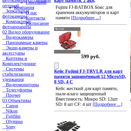
фотокамеры со сменной
карт памяти. 2 акб,
Глоссарий
оптикой
Fujimi FJ-BATBOX Бокс для
Компания
Зеркальные
хранения аккумуляторов и карт
О нас
фотокамеры
памяти
[Подробнее ...]
Контакты
Компактные
Расписание
фотоаппараты
02 Видео оборудование
Видеокамеры
Панорамные камеры
Экшн-камеры и
аксессуары
599 руб.
Коптеры и
Комплектующие
Системы
Кейс Fujimi FJ-TRVLR для карт
стабилизации и
памяти защищённый 12 MicroSD,
удержания
8 SD, 4 C
Видеомониторы
Кейс жесткий для карт памяти,
Телесуфлеры
пыле-влаго защищенный
Прочее
Вместимость: Микро SD: 12шт
03 Объективы
SD: 8 шт CF: 4 шт
[Подробнее ...]
Canon
Nikon
Fujifilm
Olympus
Sony