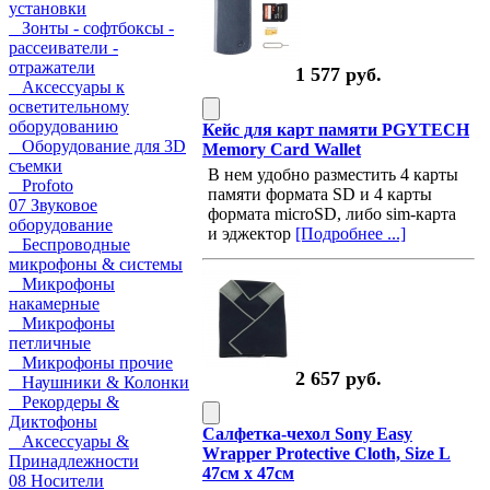
установки
Зонты - софтбоксы -
рассеиватели -
отражатели
1 577 руб.
Аксессуары к
осветительному
оборудованию
Кейс для карт памяти PGYTECH
Оборудование для 3D
Memory Card Wallet
съемки
В нем удобно разместить 4 карты
Profoto
памяти формата SD и 4 карты
07 Звуковое
формата microSD, либо sim-карта
оборудование
и эджектор
[Подробнее ...]
Беспроводные
микрофоны & системы
Микрофоны
накамерные
Микрофоны
петличные
Микрофоны прочие
2 657 руб.
Наушники & Колонки
Рекордеры &
Диктофоны
Салфетка-чехол Sony Easy
Аксессуары &
Wrapper Protective Cloth, Size L
Принадлежности
47см х 47см
08 Носители