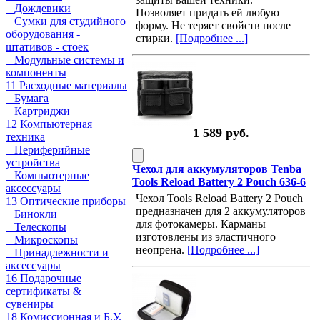
Дождевики
Позволяет придать ей любую
Сумки для студийного
форму. Не теряет свойств после
оборудования -
стирки.
[Подробнее ...]
штативов - стоек
Модульные системы и
компоненты
11 Расходные материалы
Бумага
Картриджи
12 Компьютерная
1 589 руб.
техника
Периферийные
устройства
Чехол для аккумуляторов Tenba
Компьютерные
Tools Reload Battery 2 Pouch 636-6
аксессуары
Чехол Tools Reload Battery 2 Pouch
13 Оптические приборы
предназначен для 2 аккумуляторов
Бинокли
для фотокамеры. Карманы
Телескопы
изготовлены из эластичного
Микроскопы
неопрена.
[Подробнее ...]
Принадлежности и
аксессуары
16 Подарочные
сертификаты &
сувениры
18 Комиссионная и Б.У.