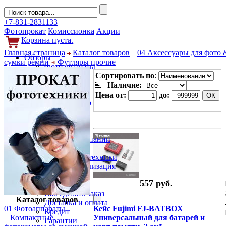
+7-831-2831133
Фотопрокат
Комиссионка
Акции
Корзина пуста.
Главная страница
Каталог товаров
04 Аксессуары для фото 
Обзоры
сумки ремни
Футляры прочие
Фотоаппараты
Объективы
Сортировать по
:
Фильтры
Наличие:
Новости
Цена от:
до:
Фото и видео
Гаджеты
Аксессуары
Слухи
Новости компании
Услуги
Прокат фототехники
Выкуп и реализация
Покупателям
557 руб.
Акции
Как сделать заказ
Каталог товаров
Доставка и оплата
01 Фотоаппараты
Кейс Fujimi FJ-BATBOX
Кредит
Компактные
Универсальный для батарей и
Гарантии