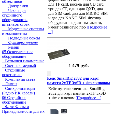
объективов
для TF card, восемь для CD card,
Дождевики
три для CF, один для QXD, два
Чехлы для
для SIM сard, два для MICRO SIM
студийного
и два для NANO SIM. Футляр
оборудования-
оборудован надежным замком,
штативов-стоек
имеет резиновую про
[Подробнее
Модульные системы
...]
и компоненты
Подводные боксы
Футляры прочие
Ремни
05 Осветительное
оборудование
Вспышки накамерные
1 479 руб.
Свет накамерный
Студийные
осветители
Кейс SmallRig 2832 для карт
Комплекты света
памяти 2xTF 3xSD + sim с ключом
Лампы
Синхронизаторы
Кейс путешественника SmallRig
(Радио ИК кабели)
2832 для карт памяти 2xTF 3xSD
06 Студийное
+ sim с ключом
[Подробнее ...]
оборудование
Фото Фоны и
Принадлежности для их