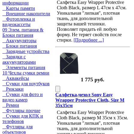
Салфетка Easy Wrapper Protective
информации
Cloth Black, размер L 47см х 47см.
Карты памяти
Уникальная "липкая", плотная
Внешние накопители
ткань, для дополнительной
Фотопленка и
защиты вашей техники.
видеокассеты
Позволяет придать ей любую
09 Элем. питания &
форму. Не теряет свойств после
Блоки питания
стирки.
[Подробнее ...]
Аккумуляторы
Блоки питания
Зарядные устройства
Зарядки с
аккумуляторами
Элементы питания
10 Чехлы сумки ремни
Аквакейсы
1 775 руб.
Сумки для ноутбуков
Рюкзаки
Сумки для фото и
Салфетка-чехол Sony Easy
видео камер
Wrapper Protective Cloth, Size M
Ремни
35х35см
Футляры прочие
Салфетка Easy Wrapper Protective
Сумки для КПК и
Cloth Black, размер М 35см х 35см.
телефонов
Уникальная "липкая", плотная
Футляры для
ткань, для дополнительной
объективов
защиты вашей техники.