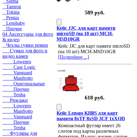
Sigma
Tamron
Tokina
589 руб.
Pentax
Lensbaby
Кейс JJC для карт памяти
Прочие
microSD (на 10 шт) MCH-
04 Аксессуары для фото
MSD10GR
& видео
Чехлы сумки ремни
Кейс JJC для карт памяти microSD
Сумки для фото и
(на 10 шт) MCH-MSD10GR
видео камер
[Подробнее ...]
Lowepro
Case Logic
Vanguard
Manfrotto
Оригинальные
Прочие
Tenba
618 руб.
Рюкзаки
Lowepro
Manfrotto
Кейс Lensgo KH8S для карт
Vanguard
памяти 8xTF 8xSD 3CF 1xXQD
Прочие
Компактный футляр имеет 26
Tenba
слотов под карты различных
Футляры для
форматов. Из них: восемь слотов