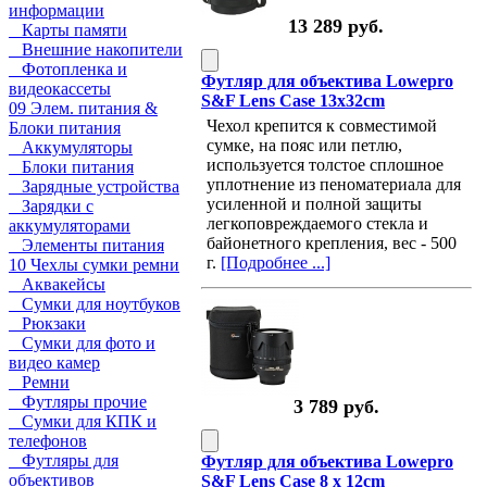
информации
13 289 руб.
Карты памяти
Внешние накопители
Фотопленка и
Футляр для объектива Lowepro
видеокассеты
S&F Lens Case 13x32cm
09 Элем. питания &
Чехол крепится к совместимой
Блоки питания
сумке, на пояс или петлю,
Аккумуляторы
используется толстое сплошное
Блоки питания
уплотнение из пеноматериала для
Зарядные устройства
усиленной и полной защиты
Зарядки с
легкоповреждаемого стекла и
аккумуляторами
байонетного крепления, вес - 500
Элементы питания
г.
[Подробнее ...]
10 Чехлы сумки ремни
Аквакейсы
Сумки для ноутбуков
Рюкзаки
Сумки для фото и
видео камер
Ремни
Футляры прочие
3 789 руб.
Сумки для КПК и
телефонов
Футляры для
Футляр для объектива Lowepro
объективов
S&F Lens Case 8 x 12cm