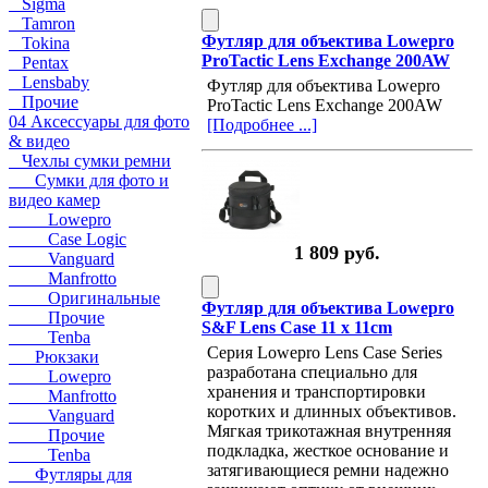
Sigma
Tamron
Футляр для объектива Lowepro
Tokina
ProTactic Lens Exchange 200AW
Pentax
Lensbaby
Футляр для объектива Lowepro
Прочие
ProTactic Lens Exchange 200AW
04 Аксессуары для фото
[Подробнее ...]
& видео
Чехлы сумки ремни
Сумки для фото и
видео камер
Lowepro
Case Logic
1 809 руб.
Vanguard
Manfrotto
Оригинальные
Футляр для объектива Lowepro
Прочие
S&F Lens Case 11 x 11cm
Tenba
Серия Lowepro Lens Case Series
Рюкзаки
разработана специально для
Lowepro
хранения и транспортировки
Manfrotto
коротких и длинных объективов.
Vanguard
Мягкая трикотажная внутренняя
Прочие
подкладка, жесткое основание и
Tenba
затягивающиеся ремни надежно
Футляры для