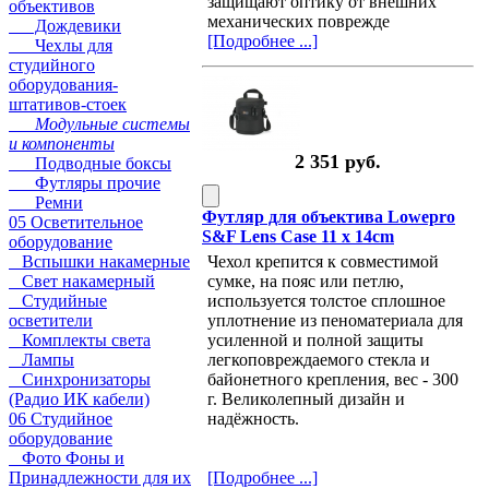
защищают оптику от внешних
объективов
механических поврежде
Дождевики
[Подробнее ...]
Чехлы для
студийного
оборудования-
штативов-стоек
Модульные системы
и компоненты
2 351 руб.
Подводные боксы
Футляры прочие
Ремни
Футляр для объектива Lowepro
05 Осветительное
S&F Lens Case 11 x 14cm
оборудование
Вспышки накамерные
Чехол крепится к совместимой
Свет накамерный
сумке, на пояс или петлю,
Студийные
используется толстое сплошное
осветители
уплотнение из пеноматериала для
Комплекты света
усиленной и полной защиты
Лампы
легкоповреждаемого стекла и
Синхронизаторы
байонетного крепления, вес - 300
(Радио ИК кабели)
г. Великолепный дизайн и
06 Студийное
надёжность.
оборудование
Фото Фоны и
Принадлежности для их
[Подробнее ...]