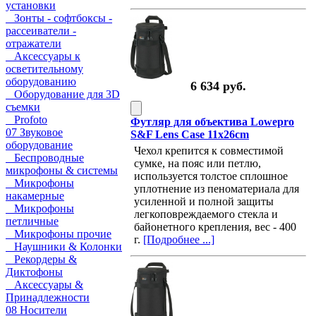
установки
Зонты - софтбоксы -
рассеиватели -
отражатели
Аксессуары к
осветительному
оборудованию
6 634 руб.
Оборудование для 3D
съемки
Profoto
Футляр для объектива Lowepro
07 Звуковое
S&F Lens Case 11x26cm
оборудование
Чехол крепится к совместимой
Беспроводные
сумке, на пояс или петлю,
микрофоны & системы
используется толстое сплошное
Микрофоны
уплотнение из пеноматериала для
накамерные
усиленной и полной защиты
Микрофоны
легкоповреждаемого стекла и
петличные
байонетного крепления, вес - 400
Микрофоны прочие
г.
[Подробнее ...]
Наушники & Колонки
Рекордеры &
Диктофоны
Аксессуары &
Принадлежности
08 Носители