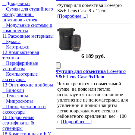
Дождевики
Футляр для объектива Lowepro
Сумки для студийного
S&F Lens Case 8 x 12cm
оборудования -
[Подробнее ...]
штативов - стоек
Модульные системы и
компоненты
11 Расходные материалы
Бумага
Картриджи
12 Компьютерная
6 189 руб.
техника
Периферийные
устройства
Футляр для объектива Lowepro
Компьютерные
S&F Lens Case 9x13cm
аксессуары
Чехол крепится к совместимой
13 Оптические приборы
сумке, на пояс или петлю,
Бинокли
используется толстое сплошное
Телескопы
уплотнение из пеноматериала для
Микроскопы
усиленной и полной защиты
Принадлежности и
легкоповреждаемого стекла и
аксессуары
байонетного крепления, вес - 100
16 Подарочные
г.
[Подробнее ...]
сертификаты &
сувениры
18 Комиссионная и Б.У.