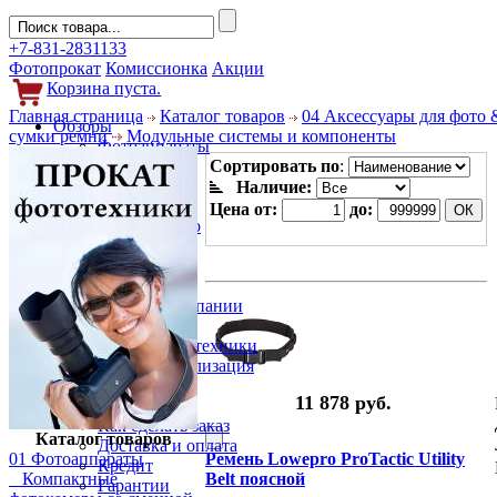
+7-831-2831133
Фотопрокат
Комиссионка
Акции
Корзина пуста.
Главная страница
Каталог товаров
04 Аксессуары для фото 
Обзоры
сумки ремни
Модульные системы и компоненты
Фотоаппараты
Объективы
Сортировать по
:
Фильтры
Наличие:
Новости
Цена от:
до:
Фото и видео
Гаджеты
Аксессуары
Слухи
Новости компании
Услуги
Прокат фототехники
Выкуп и реализация
Покупателям
11 878 руб.
Акции
Как сделать заказ
Каталог товаров
Доставка и оплата
01 Фотоаппараты
Ремень Lowepro ProTactic Utility
Кредит
Компактные
Belt поясной
Гарантии