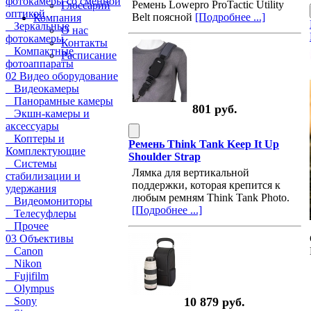
фотокамеры со сменной
Ремень Lowepro ProTactic Utility
Глоссарий
оптикой
Belt поясной
[Подробнее ...]
Компания
Зеркальные
О нас
фотокамеры
Контакты
Компактные
Расписание
фотоаппараты
02 Видео оборудование
Видеокамеры
Панорамные камеры
801 руб.
Экшн-камеры и
аксессуары
Коптеры и
Ремень Think Tank Keep It Up
Комплектующие
Shoulder Strap
Системы
Лямка для вертикальной
стабилизации и
поддержки, которая крепится к
удержания
любым ремням Think Tank Photo.
Видеомониторы
[Подробнее ...]
Телесуфлеры
Прочее
03 Объективы
Canon
Nikon
Fujifilm
Olympus
Sony
10 879 руб.