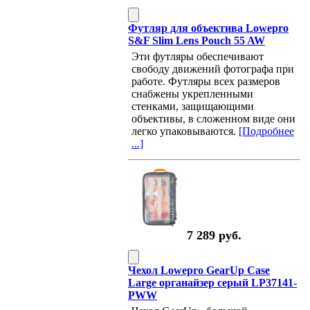
Футляр для объектива Lowepro
S&F Slim Lens Pouch 55 AW
Эти футляры обеспечивают
свободу движений фотографа при
работе. Футляры всех размеров
снабжены укрепленными
стенками, защищающими
объективы, в сложенном виде они
легко упаковываются.
[Подробнее
...]
7 289 руб.
Чехол Lowepro GearUp Case
Large органайзер серый LP37141-
PWW