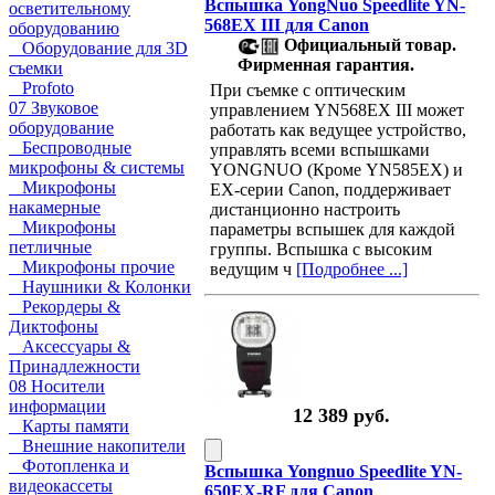
Вспышка YongNuo Speedlite YN-
осветительному
568EX III для Canon
оборудованию
Официальный товар.
Оборудование для 3D
Фирменная гарантия.
съемки
Profoto
При съемке с оптическим
07 Звуковое
управлением YN568EX III может
оборудование
работать как ведущее устройство,
Беспроводные
управлять всеми вспышками
микрофоны & системы
YONGNUO (Кроме YN585EX) и
Микрофоны
EX-серии Canon, поддерживает
накамерные
дистанционно настроить
Микрофоны
параметры вспышек для каждой
петличные
группы. Вспышка с высоким
Микрофоны прочие
ведущим ч
[Подробнее ...]
Наушники & Колонки
Рекордеры &
Диктофоны
Аксессуары &
Принадлежности
08 Носители
информации
12 389 руб.
Карты памяти
Внешние накопители
Фотопленка и
Вспышка Yongnuo Speedlite YN-
видеокассеты
650EX-RF для Canon