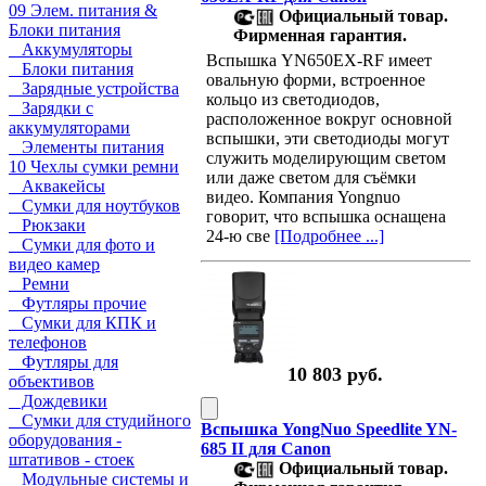
09 Элем. питания &
Официальный товар.
Блоки питания
Фирменная гарантия.
Аккумуляторы
Вспышка YN650EX-RF имеет
Блоки питания
овальную форми, встроенное
Зарядные устройства
кольцо из светодиодов,
Зарядки с
расположенное вокруг основной
аккумуляторами
вспышки, эти светодиоды могут
Элементы питания
служить моделирующим светом
10 Чехлы сумки ремни
или даже светом для съёмки
Аквакейсы
видео. Компания Yongnuo
Сумки для ноутбуков
говорит, что вспышка оснащена
Рюкзаки
24-ю све
[Подробнее ...]
Сумки для фото и
видео камер
Ремни
Футляры прочие
Сумки для КПК и
телефонов
Футляры для
10 803 руб.
объективов
Дождевики
Сумки для студийного
Вспышка YongNuo Speedlite YN-
оборудования -
685 II для Canon
штативов - стоек
Официальный товар.
Модульные системы и