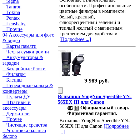
Sigma
особенности: Профессиональные
Tamron
цветные фильтры в комплекте:
Tokina
белый, красный,
Pentax
флюоресцентный зеленый и
Lensbaby
теплый желтый с магнитным
Прочие
креплением для удобства и
04 Аксессуары для фото
[Подробнее ...]
& видео
Карты памяти
Чехлы сумки ремни
Аккумуляторы &
зарядки
Батарейные блоки
Фильтры
Бленды
9 989 руб.
Переходные кольца &
конвертеры
Вспышка YongNuo Speedlite YN-
Пульты ДУ
565EX III для Canon
Штативы и
Официальный товар.
аксессуары
Фирменная гарантия.
Держатели
Прочее
Вспышка YongNuo Speedlite YN-
Чистящие средства
565EX III для Canon
[Подробнее
Установка баланса
...]
белого