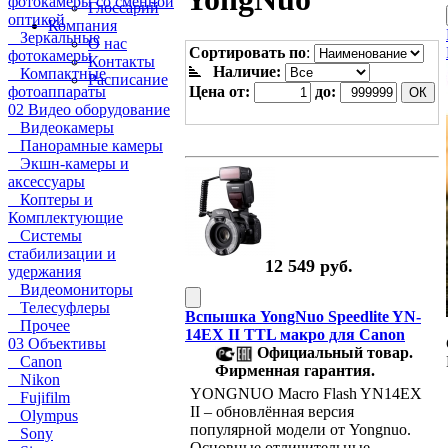
фотокамеры со сменной
Глоссарий
оптикой
Компания
Зеркальные
О нас
Сортировать по
:
фотокамеры
Контакты
Наличие:
Компактные
Расписание
Цена от:
до:
фотоаппараты
02 Видео оборудование
Видеокамеры
Панорамные камеры
Экшн-камеры и
аксессуары
Коптеры и
Комплектующие
Системы
стабилизации и
12 549 руб.
удержания
Видеомониторы
Телесуфлеры
Вспышка YongNuo Speedlite YN-
Прочее
14EX II TTL макро для Canon
03 Объективы
Официальный товар.
Canon
Фирменная гарантия.
Nikon
YONGNUO Macro Flash YN14EX
Fujifilm
II – обновлённая версия
Olympus
популярной модели от Yongnuo.
Sony
Основные отличительные