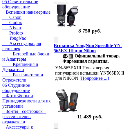
05 Осветительное
оборудование
Вспышки накамерные
Canon
Godox
Nissin
8 750 руб.
Profoto
YongNuo
Аксессуары для
Вспышка YongNuo Speedlite YN-
вспышек
565EX III для Nikon
Батарейные блоки
Официальный товар.
и Адаптеры
Фирменная гарантия.
Крепления и
YN-565EXIII Новая версия
Держатели
популярной вспышки YN565EX II
Рассеиватели и
для NIKON
[Подробнее ...]
Отражатели
06 Студийное
оборудование
Фото Фоны и
Принадлежности для их
установки
Зонты - софтбоксы -
11 489 руб.
рассеиватели -
отражатели
Аксессуары к