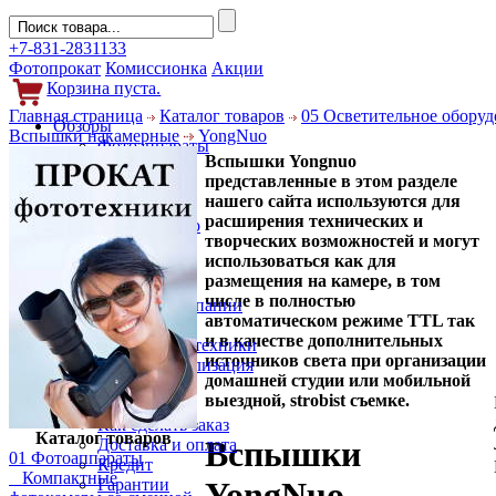
+7-831-2831133
Фотопрокат
Комиссионка
Акции
Корзина пуста.
Главная страница
Каталог товаров
05 Осветительное обору
Обзоры
Вспышки накамерные
YongNuo
Фотоаппараты
Вспышки Yongnuo
Объективы
представленные в этом разделе
Фильтры
нашего сайта используются для
Новости
расширения технических и
Фото и видео
творческих возможностей и могут
Гаджеты
использоваться как для
Аксессуары
размещения на камере, в том
Слухи
числе в полностью
Новости компании
автоматическом режиме TTL так
Услуги
и в качестве дополнительных
Прокат фототехники
источников света при организации
Выкуп и реализация
домашней студии или мобильной
Покупателям
выездной, strobist съемке.
Акции
Как сделать заказ
Каталог товаров
Вспышки
Доставка и оплата
01 Фотоаппараты
Кредит
Компактные
Гарантии
YongNuo