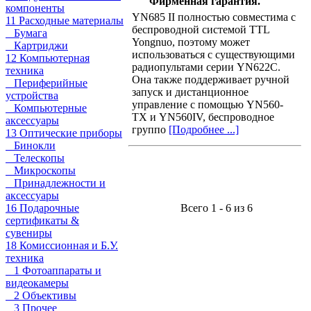
Фирменная гарантия.
компоненты
YN685 II полностью совместима с
11 Расходные материалы
беспроводной системой TTL
Бумага
Yongnuo, поэтому может
Картриджи
использоваться с существующими
12 Компьютерная
радиопультами серии YN622C.
техника
Она также поддерживает ручной
Периферийные
запуск и дистанционное
устройства
управление с помощью YN560-
Компьютерные
TX и YN560IV, беспроводное
аксессуары
группо
[Подробнее ...]
13 Оптические приборы
Бинокли
Телескопы
Микроскопы
Принадлежности и
аксессуары
Всего 1 - 6 из 6
16 Подарочные
сертификаты &
сувениры
18 Комиссионная и Б.У.
техника
1 Фотоаппараты и
видеокамеры
2 Объективы
3 Прочее