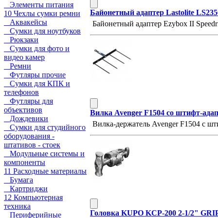
Элементы питания
Байонетный адаптер Lastolite LS235
10 Чехлы сумки ремни
Аквакейсы
Байонетный адаптер Ezybox II Speedr
Сумки для ноутбуков
Рюкзаки
Сумки для фото и
видео камер
Ремни
Футляры прочие
Сумки для КПК и
телефонов
Футляры для
объективов
Вилка Avenger F1504 со штифт-адап
Дождевики
Вилка-держатель Avenger F1504 с шт
Сумки для студийного
оборудования -
штативов - стоек
Модульные системы и
компоненты
11 Расходные материалы
Бумага
Картриджи
12 Компьютерная
техника
Головка KUPO KCP-200 2-1/2" GR
Периферийные