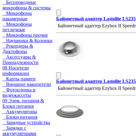
Беспроводные
микрофоны & системы
Микрофоны
накамерные
Байонетный адаптер Lastolite LS23
Микрофоны
Байонетный адаптер Ezybox II Speed
петличные
Микрофоны прочие
Наушники & Колонки
Рекордеры &
Диктофоны
Аксессуары &
Принадлежности
08 Носители
информации
Карты памяти
Байонетный адаптер Lastolite LS235
Внешние накопители
Байонетный адаптер Ezybox II Speedr
Фотопленка и
видеокассеты
09 Элем. питания &
Блоки питания
Аккумуляторы
Блоки питания
Зарядные устройства
Зарядки с
аккумуляторами