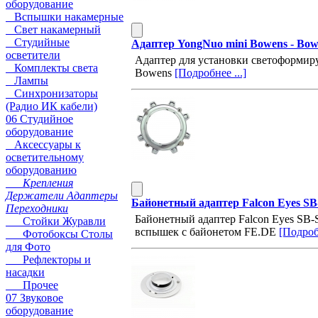
оборудование
Вспышки накамерные
Свет накамерный
Студийные
Адаптер YongNuo mini Bowens - Bo
осветители
Адаптер для установки светоформир
Комплекты света
Bowens
[Подробнее ...]
Лампы
Синхронизаторы
(Радио ИК кабели)
06 Студийное
оборудование
Аксессуары к
осветительному
оборудованию
Крепления
Держатели Адаптеры
Байонетный адаптер Falcon Eyes S
Переходники
Байонетный адаптер Falcon Eyes SB
Стойки Журавли
вспышек с байонетом FE.DE
[Подробн
Фотобоксы Столы
для Фото
Рефлекторы и
насадки
Прочее
07 Звуковое
оборудование