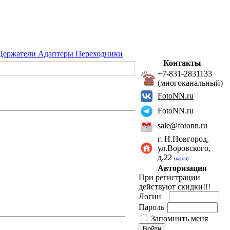
Держатели Адаптеры Переходники
Контакты
+7-831-2831133
(многоканальный)
FotoNN.ru
FotoNN.ru
sale@fotonn.ru
г. Н.Новгород,
ул.Воровского,
д.22
(карта)
Авторизация
При регистрации
действуют скидки!!!
Логин
Пароль
Запомнить меня