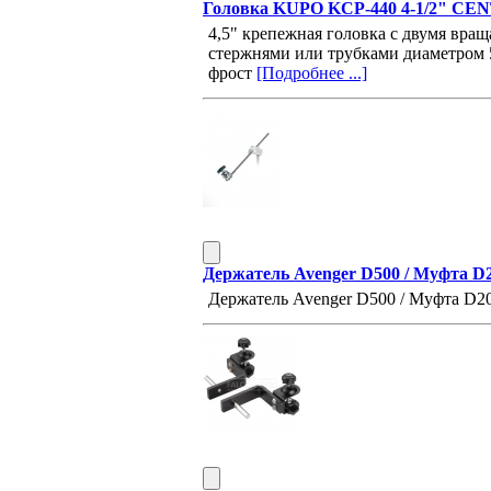
Головка KUPO KCP-440 4-1/2" C
4,5" крепежная головка с двумя вра
стержнями или трубками диаметром 5
фрост
[Подробнее ...]
Держатель Avenger D500 / Муфта D
Держатель Avenger D500 / Муфта D2