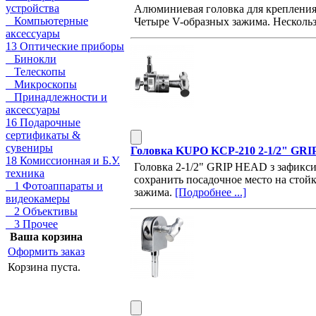
устройства
Алюминиевая головка для крепления 
Компьютерные
Четыре V-образных зажима. Нескол
аксессуары
13 Оптические приборы
Бинокли
Телескопы
Микроскопы
Принадлежности и
аксессуары
16 Подарочные
сертификаты &
сувениры
Головка KUPO KCP-210 2-1/2" G
18 Комиссионная и Б.У.
Головка 2-1/2" GRIP HEAD з зафикс
техника
сохранить посадочное место на стой
1 Фотоаппараты и
зажима.
[Подробнее ...]
видеокамеры
2 Объективы
3 Прочее
Ваша корзина
Оформить заказ
Корзина пуста.