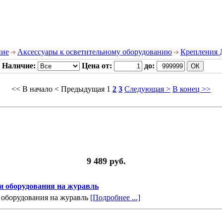
ние
Аксессуары к осветительному оборудованию
Крепления 
Наличие:
Цена от:
до:
<< В начало
< Предыдущая
1
2
3
Следующая >
В конец >>
9 489 руб.
и оборудования на журавль
 оборудования на журавль
[Подробнее ...]