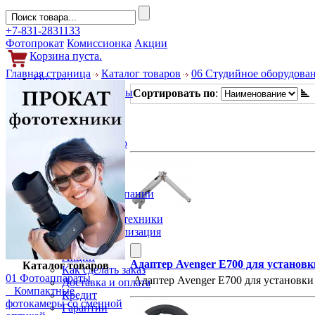
+7-831-2831133
Фотопрокат
Комиссионка
Акции
Корзина пуста.
Главная страница
Каталог товаров
06 Студийное оборудова
Обзоры
Фотоаппараты
Сортировать по
:
Объективы
Фильтры
Новости
Фото и видео
Гаджеты
Аксессуары
Слухи
Новости компании
Услуги
Прокат фототехники
Выкуп и реализация
Покупателям
Акции
Адаптер Avenger E700 для установк
Каталог товаров
Как сделать заказ
01 Фотоаппараты
Адаптер Avenger E700 для установки
Доставка и оплата
Компактные
Кредит
фотокамеры со сменной
Гарантии