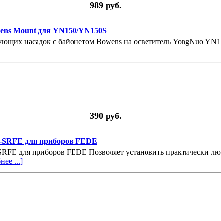
989 руб.
wens Mount для YN150/YN150S
ующих насадок с байонетом Bowens на осветитель YongNuo YN1
390 руб.
B-SRFE для приборов FEDE
-SRFE для приборов FEDE Позволяет установить практически лю
ее ...]