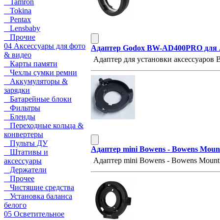
Tamron
Tokina
Pentax
Lensbaby
Прочие
04 Аксессуары для фото
Адаптер Godox BW-AD400PRO для A
& видео
Адаптер для установки аксессуаров
Карты памяти
Чехлы сумки ремни
Аккумуляторы &
зарядки
Батарейные блоки
Фильтры
Бленды
Переходные кольца &
конвертеры
Пульты ДУ
Адаптер mini Bowens - Bowens Mou
Штативы и
Адаптер mini Bowens - Bowens Moun
аксессуары
Держатели
Прочее
Чистящие средства
Установка баланса
белого
05 Осветительное