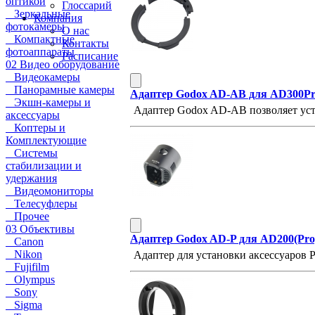
оптикой
Глоссарий
Зеркальные
Компания
фотокамеры
О нас
Компактные
Контакты
фотоаппараты
Расписание
02 Видео оборудование
Видеокамеры
Панорамные камеры
Адаптер Godox AD-AB для AD300Pro
Экшн-камеры и
Адаптер Godox AD-AB позволяет уста
аксессуары
Коптеры и
Комплектующие
Системы
стабилизации и
удержания
Видеомониторы
Телесуфлеры
Прочее
03 Объективы
Адаптер Godox AD-P для AD200(Pro)
Canon
Nikon
Адаптер для установки аксессуаров
Fujifilm
Olympus
Sony
Sigma