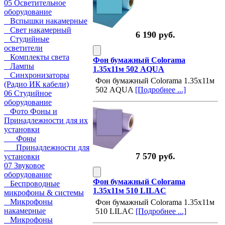
05 Осветительное
оборудование
Вспышки накамерные
Свет накамерный
6 190 руб.
Студийные
осветители
Комплекты света
Фон бумажный Colorama
Лампы
1.35х11м 502 AQUA
Синхронизаторы
Фон бумажный Colorama 1.35х11м
(Радио ИК кабели)
502 AQUA
[Подробнее ...]
06 Студийное
оборудование
Фото Фоны и
Принадлежности для их
установки
Фоны
Принадлежности для
7 570 руб.
установки
07 Звуковое
оборудование
Фон бумажный Colorama
Беспроводные
1.35х11м 510 LILAC
микрофоны & системы
Микрофоны
Фон бумажный Colorama 1.35х11м
накамерные
510 LILAC
[Подробнее ...]
Микрофоны