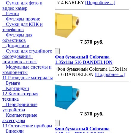
514 BARLEY
[Подробнее ...]
Сумки для фото и
видео камер
Ремни
Футляры прочие
Сумки для КПК и
телефонов
Футляры для
объективов
7 570 руб.
Дождевики
Сумки для студийного
оборудования -
Фон бумажный Colorama
штативов - стоек
1.35х11м 516 DANDELION
Модульные системы и
Фон бумажный Colorama 1.35х11м
компоненты
516 DANDELION
[Подробнее ...]
11 Расходные материалы
Бумага
Картриджи
12 Компьютерная
техника
Периферийные
устройства
7 570 руб.
Компьютерные
аксессуары
13 Оптические приборы
Фон бумажный Colorama
Бинокли