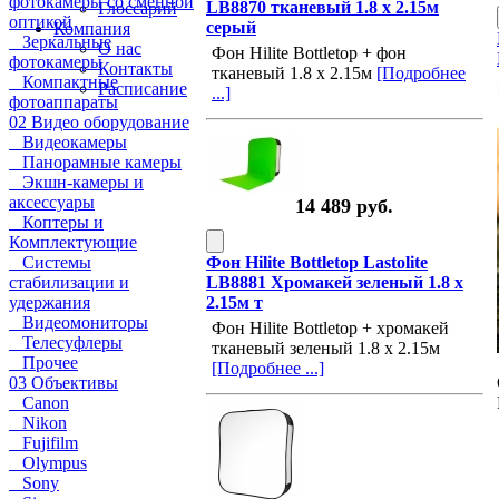
фотокамеры со сменной
LB8870 тканевый 1.8 x 2.15м
Глоссарий
оптикой
серый
Компания
Зеркальные
О нас
Фон Hilite Bottletop + фон
фотокамеры
Контакты
тканевый 1.8 x 2.15м
[Подробнее
Компактные
Расписание
...]
фотоаппараты
02 Видео оборудование
Видеокамеры
Панорамные камеры
Экшн-камеры и
аксессуары
14 489 руб.
Коптеры и
Комплектующие
Системы
Фон Hilite Bottletop Lastolite
стабилизации и
LB8881 Хромакей зеленый 1.8 x
удержания
2.15м т
Видеомониторы
Фон Hilite Bottletop + хромакей
Телесуфлеры
тканевый зеленый 1.8 x 2.15м
Прочее
[Подробнее ...]
03 Объективы
Canon
Nikon
Fujifilm
Olympus
Sony