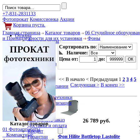
+7-831-2831133
Фотопрокат
Комиссионка
Акции
Корзина пуста.
Главная страница
Каталог товаров
06 Студийное оборудова
Обзоры
и Принадлежности для их установки
Фоны
Фотоаппараты
Объективы
Сортировать по
:
Фильтры
Наличие:
Новости
Цена от:
до:
Фото и видео
Гаджеты
Аксессуары
<< В начало
< Предыдущая
1
2
3
4
5
Слухи
Следующая >
В конец >>
Новости компании
Услуги
Прокат фототехники
Выкуп и реализация
Покупателям
Акции
Как сделать заказ
26 789 руб.
Каталог товаров
Доставка и оплата
01 Фотоаппараты
Кредит
Компактные
Фон Hilite Bottletop Lastolite
Гарантии