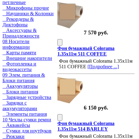
петличные
Микрофоны прочие
Наушники & Колонки
Рекордеры &
Диктофоны
Аксессуары &
7 570 руб.
Принадлежности
08 Носители
информации
Фон бумажный Colorama
Карты памяти
1.35х11м 511 COFFEE
Внешние накопители
Фон бумажный Colorama 1.35х11м
Фотопленка и
511 COFFEE
[Подробнее ...]
видеокассеты
09 Элем. питания &
Блоки питания
Аккумуляторы
Блоки питания
Зарядные устройства
Зарядки с
6 150 руб.
аккумуляторами
Элементы питания
10 Чехлы сумки ремни
Фон бумажный Colorama
Аквакейсы
1.35х11м 514 BARLEY
Сумки для ноутбуков
Фон бумажный Colorama 1.35х11м
Рюкзаки