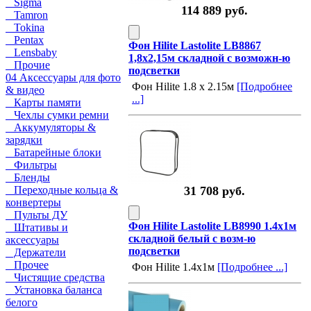
Sigma
114 889 руб.
Tamron
Tokina
Pentax
Фон Hilite Lastolite LB8867
Lensbaby
1,8х2,15м складной с возможн-ю
Прочие
подсветки
04 Аксессуары для фото
Фон Hilite 1.8 x 2.15м
[Подробнее
& видео
...]
Карты памяти
Чехлы сумки ремни
Аккумуляторы &
зарядки
Батарейные блоки
Фильтры
Бленды
Переходные кольца &
31 708 руб.
конвертеры
Пульты ДУ
Фон Hilite Lastolite LB8990 1.4x1м
Штативы и
складной белый с возм-ю
аксессуары
подсветки
Держатели
Прочее
Фон Hilite 1.4x1м
[Подробнее ...]
Чистящие средства
Установка баланса
белого