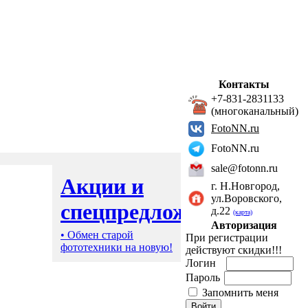
Контакты
+7-831-2831133
(многоканальный)
FotoNN.ru
FotoNN.ru
sale@fotonn.ru
Акции и
г. Н.Новгород,
ул.Воровского,
спецпредложения
д.22
(карта)
Авторизация
• Обмен старой
При регистрации
фототехники на новую!
действуют скидки!!!
Логин
Пароль
Запомнить меня