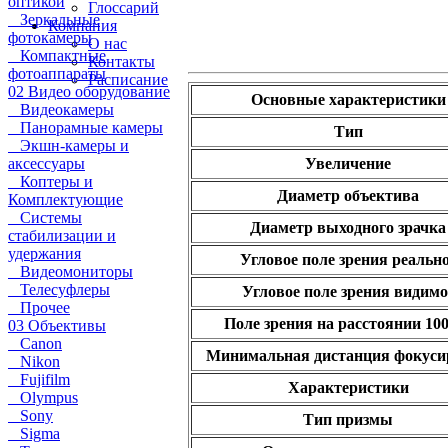
оптикой
Глоссарий
Зеркальные
Компания
фотокамеры
О нас
Компактные
Контакты
фотоаппараты
Расписание
02 Видео оборудование
Основные характеристики
Видеокамеры
Панорамные камеры
Тип
Экшн-камеры и
аксессуары
Увеличение
Коптеры и
Диаметр объектива
Комплектующие
Системы
Диаметр выходного зрачка
стабилизации и
удержания
Угловое поле зрения реальн
Видеомониторы
Телесуфлеры
Угловое поле зрения видимо
Прочее
Поле зрения на расстоянии 10
03 Объективы
Canon
Минимальная дистанция фокуси
Nikon
Fujifilm
Характеристики
Olympus
Sony
Тип призмы
Sigma