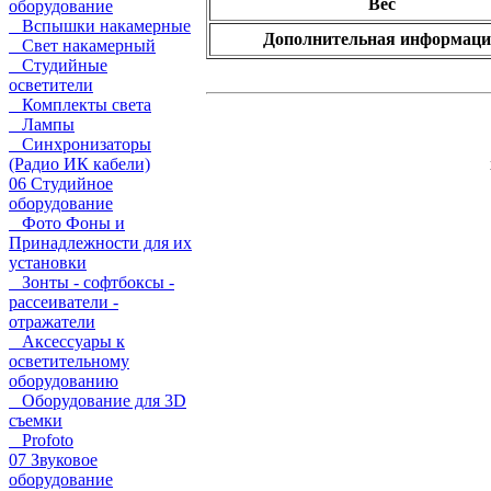
Вес
оборудование
Вспышки накамерные
Дополнительная информаци
Свет накамерный
Студийные
осветители
Комплекты света
Лампы
Синхронизаторы
(Радио ИК кабели)
06 Студийное
оборудование
Фото Фоны и
Принадлежности для их
установки
Зонты - софтбоксы -
рассеиватели -
отражатели
Аксессуары к
осветительному
оборудованию
Оборудование для 3D
съемки
Profoto
07 Звуковое
оборудование