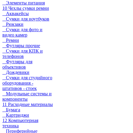
Элементы питания
10 Чехлы сумки ремни
Аквакейсы
Сумки для ноутбуков
Рюкзаки
Сумки для фото и
видео камер
Ремни
Футляры прочие
Сумки для КПК и
телефонов
Футляры для
объективов
Дождевики
Сумки для студийного
оборудования -
штативов - стоек
Модульные системы и
компоненты
11 Расходные материалы
Бумага
Картриджи
12 Компьютерная
техника
Периферийные