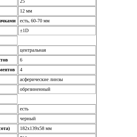
25
12 мм
рачками
есть, 60-70 мм
±1D
центральная
нтов
6
ементов
4
асферические линзы
обрезиненный
есть
черный
ота)
182x139x58 мм