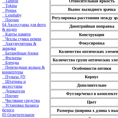
Tamron
Относительная яркость
Tokina
Вынос выходного зрачка
Pentax
Lensbaby
Регулировка расстояния между з
Прочие
04 Аксессуары для фото
Диоптрийная поправка
& видео
Карты памяти
Конструкция
Чехлы сумки ремни
Фокусировка
Аккумуляторы &
зарядки
Количество оптических элеме
Батарейные блоки
Фильтры
Количество групп оптических эл
Бленды
Переходные кольца &
Особенности оптики
конвертеры
Пульты ДУ
Корпус
Штативы и
Дополнительно
аксессуары
Держатели
Футляр/чехол в комплекте
Прочее
Чистящие средства
Цвет
Установка баланса
белого
Размеры (ширина x длина x выс
05 Осветительное