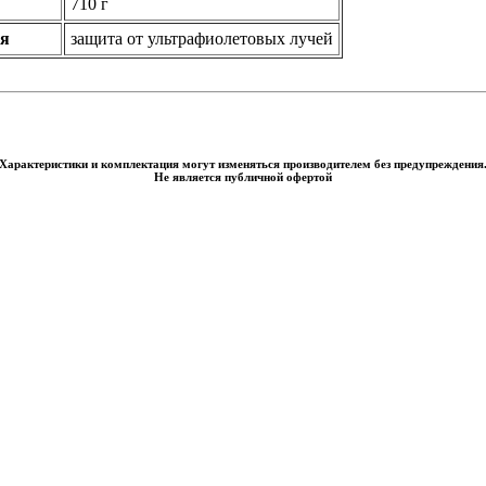
710 г
я
защита от ультрафиолетовых лучей
Характеристики и комплектация могут изменяться производителем без предупреждения
Не является публичной офертой