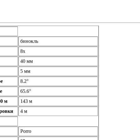
бинокль
8x
40 мм
5 мм
ое
8.2°
е
65.6°
00 м
143 м
ровки
4 м
Porro