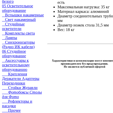
белого
есть
05 Осветительное
Максимальная нагрузка: 35 кг
оборудование
Материал каркаса: алюминий
Вспышки накамерные
Диаметр соединительных трубо
Свет накамерный
мм
Студийные
Диаметр ножек стола 31,5 мм
осветители
Вес: 18 кг
Комплекты света
Лампы
Синхронизаторы
(Радио ИК кабели)
06 Студийное
оборудование
Аксессуары к
Характеристики и комплектация могут изменят
производителем без предупреждения.
осветительному
Не является публичной офертой
оборудованию
Крепления
Держатели Адаптеры
Переходники
Стойки Журавли
Фотобоксы Столы
для Фото
Рефлекторы и
насадки
Прочее