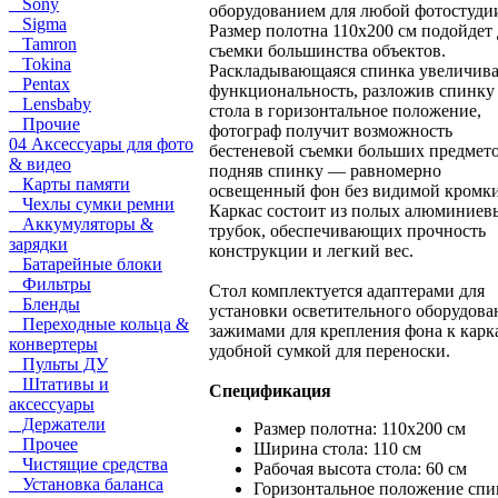
Sony
оборудованием для любой фотостуди
Sigma
Размер полотна 110х200 см подойдет 
Tamron
съемки большинства объектов.
Tokina
Раскладывающаяся спинка увеличива
Pentax
функциональность, разложив спинку
Lensbaby
стола в горизонтальное положение,
Прочие
фотограф получит возможность
04 Аксессуары для фото
бестеневой съемки больших предмето
& видео
подняв спинку — равномерно
Карты памяти
освещенный фон без видимой кромки
Чехлы сумки ремни
Каркас состоит из полых алюминиев
Аккумуляторы &
трубок, обеспечивающих прочность
зарядки
конструкции и легкий вес.
Батарейные блоки
Фильтры
Стол комплектуется адаптерами для
Бленды
установки осветительного оборудова
Переходные кольца &
зажимами для крепления фона к карк
конвертеры
удобной сумкой для переноски.
Пульты ДУ
Штативы и
Спецификация
аксессуары
Держатели
Размер полотна: 110х200 см
Прочее
Ширина стола: 110 см
Чистящие средства
Рабочая высота стола: 60 см
Установка баланса
Горизонтальное положение спи