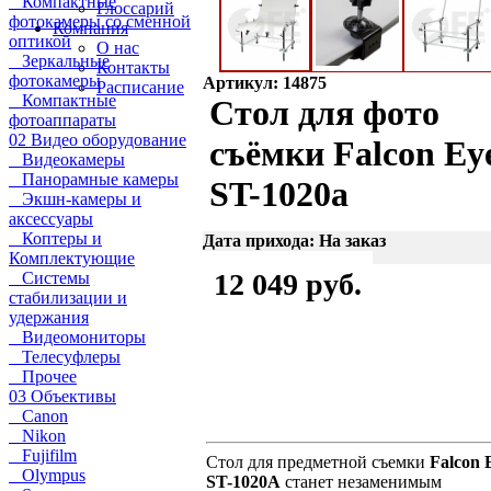
Компактные
Глоссарий
фотокамеры со сменной
Компания
оптикой
О нас
Зеркальные
Контакты
фотокамеры
Артикул: 14875
Расписание
Компактные
Стол для фото
фотоаппараты
02 Видео оборудование
съёмки Falcon Ey
Видеокамеры
Панорамные камеры
ST-1020a
Экшн-камеры и
аксессуары
Коптеры и
Дата прихода: На заказ
Комплектующие
12 049 руб.
Системы
стабилизации и
удержания
Видеомониторы
Телесуфлеры
Прочее
03 Объективы
Canon
Nikon
Fujifilm
Стол для предметной съемки
Falcon 
Olympus
ST-1020А
станет незаменимым