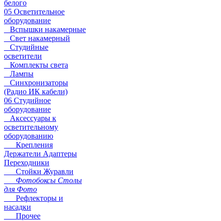
белого
05 Осветительное
оборудование
Вспышки накамерные
Свет накамерный
Студийные
осветители
Комплекты света
Лампы
Синхронизаторы
(Радио ИК кабели)
06 Студийное
оборудование
Аксессуары к
осветительному
оборудованию
Крепления
Держатели Адаптеры
Переходники
Стойки Журавли
Фотобоксы Столы
для Фото
Рефлекторы и
насадки
Прочее