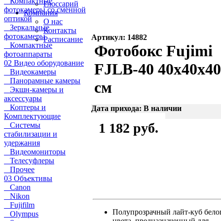
Компактные
Глоссарий
фотокамеры со сменной
Компания
оптикой
О нас
Зеркальные
Контакты
фотокамеры
Артикул: 14882
Расписание
Компактные
Фотобокс Fujimi
фотоаппараты
02 Видео оборудование
FJLB-40 40x40x4
Видеокамеры
Панорамные камеры
см
Экшн-камеры и
аксессуары
Коптеры и
Дата прихода: В наличии
Комплектующие
1 182 руб.
Системы
стабилизации и
удержания
Видеомониторы
Телесуфлеры
Прочее
03 Объективы
Canon
Nikon
Fujifilm
Полупрозрачный лайт-куб бело
Olympus
цвета, предназначенный для