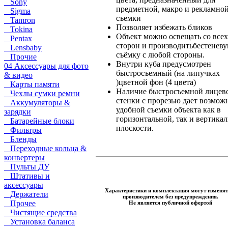
Sony
предметной, макро и рекламно
Sigma
съемки
Tamron
Позволяет избежать бликов
Tokina
Объект можно освещать со всех
Pentax
сторон и производитьбестенев
Lensbaby
съёмку с любой стороны.
Прочие
Внутри куба предусмотрен
04 Аксессуары для фото
быстросъемный (на липучках
& видео
)цветной фон (4 цвета)
Карты памяти
Наличие быстросъемной лицев
Чехлы сумки ремни
стенки с прорезью дает возмож
Аккумуляторы &
удобной съемки объекта как в
зарядки
горизонтальной, так и вертика
Батарейные блоки
плоскости.
Фильтры
Бленды
Переходные кольца &
конвертеры
Пульты ДУ
Штативы и
аксессуары
Характеристики и комплектация могут изменят
Держатели
производителем без предупреждения.
Прочее
Не является публичной офертой
Чистящие средства
Установка баланса