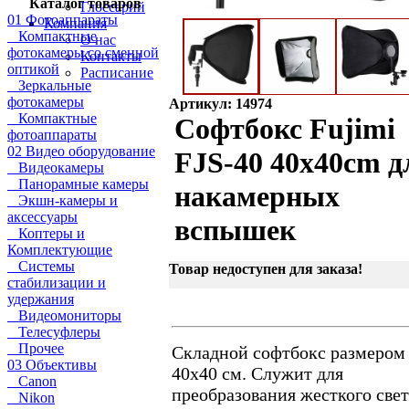
Каталог товаров
Глоссарий
01 Фотоаппараты
Компания
Компактные
О нас
фотокамеры со сменной
Контакты
оптикой
Расписание
Зеркальные
фотокамеры
Артикул: 14974
Компактные
Софтбокс Fujimi
фотоаппараты
02 Видео оборудование
FJS-40 40x40cm д
Видеокамеры
Панорамные камеры
накамерных
Экшн-камеры и
аксессуары
вспышек
Коптеры и
Комплектующие
Системы
Товар недоступен для заказа!
стабилизации и
удержания
Видеомониторы
Телесуфлеры
Прочее
Складной софтбокс размером
03 Объективы
40х40 см. Служит для
Canon
преобразования жесткого свет
Nikon