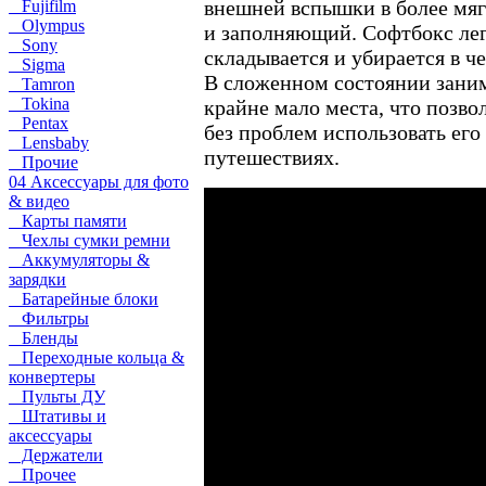
внешней вспышки в более мя
Fujifilm
Olympus
и заполняющий. Софтбокс ле
Sony
складывается и убирается в че
Sigma
В сложенном состоянии зани
Tamron
Tokina
крайне мало места, что позво
Pentax
без проблем использовать его
Lensbaby
путешествиях.
Прочие
04 Аксессуары для фото
& видео
Карты памяти
Чехлы сумки ремни
Аккумуляторы &
зарядки
Батарейные блоки
Фильтры
Бленды
Переходные кольца &
конвертеры
Пульты ДУ
Штативы и
аксессуары
Держатели
Прочее