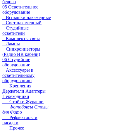
белого
05 Осветительное
оборудование
Вспышки накамерные
Свет накамерный
Студийные
осветители
Комплекты света
Лампы
Синхронизаторы
(Радио ИК кабели)
06 Студийное
оборудование
Аксессуары к
осветительному
оборудованию
Крепления
Держатели Адаптеры
Переходники
Стойки Журавли
Фотобоксы Столы
для Фото
Рефлекторы и
насадки
Прочее