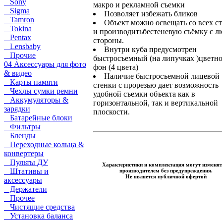
Sony
макро и рекламной съемки
Sigma
Позволяет избежать бликов
Tamron
Объект можно освещать со всех с
Tokina
и производитьбестеневую съёмку с 
Pentax
стороны.
Lensbaby
Внутри куба предусмотрен
Прочие
быстросъемный (на липучках )цветн
04 Аксессуары для фото
фон (4 цвета)
& видео
Наличие быстросъемной лицевой
Карты памяти
стенки с прорезью дает возможность
Чехлы сумки ремни
удобной съемки объекта как в
Аккумуляторы &
горизонтальной, так и вертикальной
зарядки
плоскости.
Батарейные блоки
Фильтры
Бленды
Переходные кольца &
конвертеры
Пульты ДУ
Характеристики и комплектация могут изменят
Штативы и
производителем без предупреждения.
Не является публичной офертой
аксессуары
Держатели
Прочее
Чистящие средства
Установка баланса