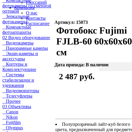
Компактные
Глоссарий
фотокамеры со сменной
Компания
оптикой
О нас
Зеркальные
Контакты
фотокамеры
Артикул: 15073
Расписание
Компактные
Фотобокс Fujimi
фотоаппараты
02 Видео оборудование
FJLB-60 60x60х6
Видеокамеры
Панорамные камеры
см
Экшн-камеры и
аксессуары
Коптеры и
Дата прихода: В наличии
Комплектующие
2 487 руб.
Системы
стабилизации и
удержания
Видеомониторы
Телесуфлеры
Прочее
03 Объективы
Canon
Nikon
Fujifilm
Полупрозрачный лайт-куб белого
Olympus
цвета, предназначенный для предмет