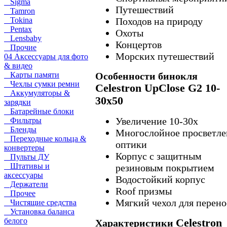
Sigma
Путешествий
Tamron
Tokina
Походов на природу
Pentax
Охоты
Lensbaby
Концертов
Прочие
Морских путешествий
04 Аксессуары для фото
& видео
Карты памяти
Особенности бинокля
Чехлы сумки ремни
Celestron UpClosе G2 10-
Аккумуляторы &
30x50
зарядки
Батарейные блоки
Увеличение 10-30х
Фильтры
Бленды
Многослойное просветле
Переходные кольца &
оптики
конвертеры
Корпус с защитным
Пульты ДУ
Штативы и
резиновым покрытием
аксессуары
Водостойкий корпус
Держатели
Roof призмы
Прочее
Мягкий чехол для перен
Чистящие средства
Установка баланса
белого
Celestron
Характеристики