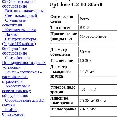
05 Осветительное
UpClosе G2 10-30x50
оборудование
Вспышки накамерные
Свет накамерный
Оптическая
Porro
Студийные
схема
осветители
Тип призм
BK-7
Комплекты света
Просветление
Лампы
Многослойное
(покрытие)
Синхронизаторы
(Радио ИК кабели)
06 Студийное
Диаметр
50 мм
оборудование
объектива
Фото Фоны и
Увеличение
10-30х
Принадлежности для их
Диаметр
установки
выходного
5-1,7 мм
Зонты - софтбоксы -
зрачка
рассеиватели -
отражатели
Аксессуары к
Угловое поле
4,3 º - 2,2 º
осветительному
зрения
оборудованию
Линейное
Оборудование для 3D
75-38 м/1000 м
поле зрения
съемки
Вынос зрачка
20-15 мм
Profoto
07 Звуковое