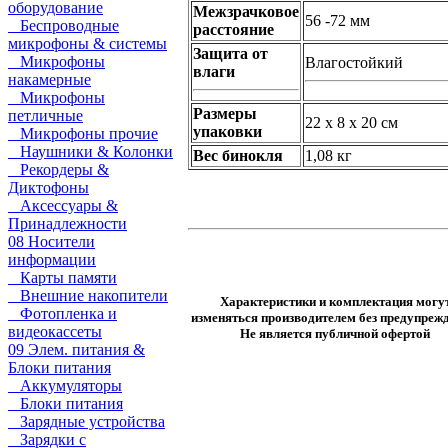
оборудование
Межзрачковое
56 -72 мм
Беспроводные
расстояние
микрофоны & системы
Защита от
Микрофоны
Влагостойкий
влаги
накамерные
Микрофоны
Размеры
петличные
22 x 8 x 20 см
упаковки
Микрофоны прочие
Наушники & Колонки
Вес
бинокля
1,08 кг
Рекордеры &
Диктофоны
Аксессуары &
Принадлежности
08 Носители
информации
Карты памяти
Внешние накопители
Характеристики и комплектация могу
Фотопленка и
изменяться производителем без предупрежд
видеокассеты
Не является публичной офертой
09 Элем. питания &
Блоки питания
Аккумуляторы
Блоки питания
Зарядные устройства
Зарядки с