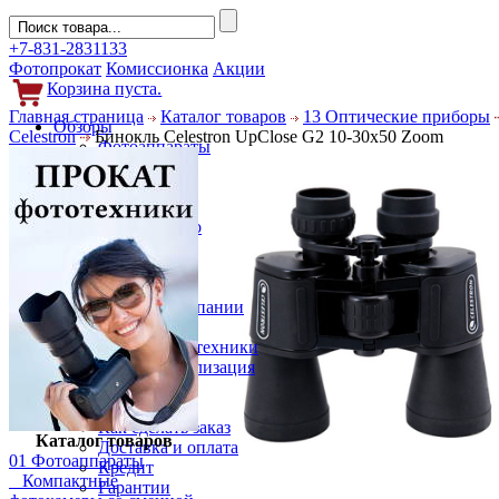
+7-831-2831133
Фотопрокат
Комиссионка
Акции
Корзина пуста.
Главная страница
Каталог товаров
13 Оптические приборы
Обзоры
Celestron
Бинокль Celestron UpClоsе G2 10-30x50 Zoom
Фотоаппараты
Объективы
Фильтры
Новости
Фото и видео
Гаджеты
Аксессуары
Слухи
Новости компании
Услуги
Прокат фототехники
Выкуп и реализация
Покупателям
Акции
Как сделать заказ
Каталог товаров
Доставка и оплата
01 Фотоаппараты
Кредит
Компактные
Гарантии