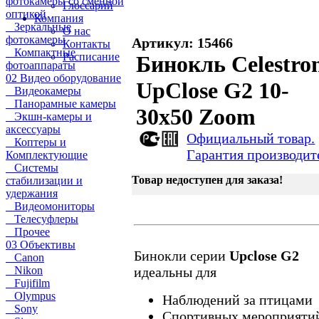
фотокамеры со сменной
Глоссарий
оптикой
Компания
Зеркальные
О нас
фотокамеры
Артикул: 15466
Контакты
Компактные
Расписание
Бинокль Celestro
фотоаппараты
02 Видео оборудование
UpClоsе G2 10-
Видеокамеры
Панорамные камеры
30x50 Zoom
Экшн-камеры и
аксессуары
Официальный товар.
Коптеры и
Гарантия производит
Комплектующие
Системы
Товар недоступен для заказа!
стабилизации и
удержания
Видеомониторы
Телесуфлеры
Прочее
03 Объективы
Бинокли серии
Upclose G2
Canon
Nikon
идеальны для
Fujifilm
Olympus
Наблюдений за птицами
Sony
Спортивных мероприяти