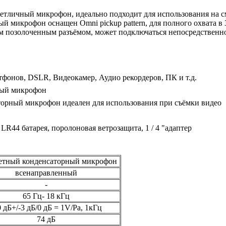
етличный микрофон, идеально подходит для использования на 
ый микрофон оснащен Omni pickup pattern, для полного охвата в
м позолоченным разъёмом, может подключаться непосредственн
фонов, DSLR, Видеокамер, Аудио рекордеров, ПК и т.д.
рный микрофон
орный микрофон идеален для использования при съёмки видео
 LR44 батарея, поролоновая ветрозащита, 1 / 4 "адаптер
етный конденсаторный микрофон
всенаправленный
-
65 Гц- 18 кГц
0 дБ+/-3 дБ/0 дБ = 1V/Pa, 1кГц
74 дБ