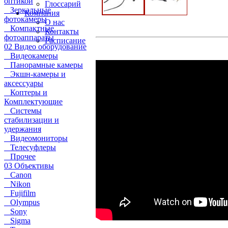
оптикой
Глоссарий
Зеркальные
Компания
фотокамеры
О нас
Компактные
Контакты
фотоаппараты
Расписание
02 Видео оборудование
Видеокамеры
Панорамные камеры
Экшн-камеры и
аксессуары
Коптеры и
Комплектующие
Системы
стабилизации и
удержания
Видеомониторы
Телесуфлеры
Прочее
03 Объективы
Canon
Nikon
Fujifilm
Olympus
Sony
Sigma