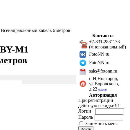
Всенаправленный кабель 6 метров
Контакты
+7-831-2831133
 BY-M1
(многоканальный)
FotoNN.ru
метров
FotoNN.ru
sale@fotonn.ru
г. Н.Новгород,
ул.Воровского,
д.22
(карта)
Авторизация
При регистрации
действуют скидки!!!
Логин
Пароль
Запомнить меня