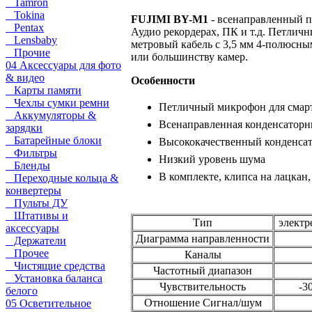
Tamron
Tokina
FUJIMI BY-М1
- всенаправленный п
Pentax
Аудио рекордерах, ПК и т.д. Петличн
Lensbaby
метровый кабель с 3,5 мм 4-полюсны
Прочие
или большинству камер.
04 Аксессуары для фото
& видео
Особенности
Карты памяти
Чехлы сумки ремни
Петличный
микрофон для смарт
Аккумуляторы &
Всенаправленная конденсато
зарядки
Батарейные блоки
Высококачественный конденсат
Фильтры
Низкий уровень шума
Бленды
В комплекте, клипса на лацкан,
Переходные кольца &
конвертеры
Пульты ДУ
Штативы и
Тип
электр
аксессуары
Диаграмма направленности
Держатели
Прочее
Каналы
Чистящие средства
Частотный диапазон
Установка баланса
Чувствительность
-3
белого
Отношение Сигнал/шум
05 Осветительное