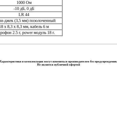
1000 Ом
-10 дБ, 0 дБ
LR 44
и-джек (3,5 мм) позолоченный
18 х 8,3 х 8,3 мм, кабель 6 м
рофон 2.5 г, power модуль 18 г.
Характеристики и комплектация могут изменяться производителем без предупреждения
Не является публичной офертой