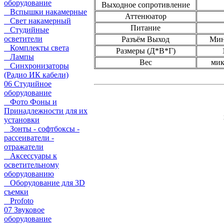
оборудование
Выходное сопротивление
Вспышки накамерные
Аттенюатор
Свет накамерный
Питание
Студийные
осветители
Разъём Выход
Мин
Комплекты света
Размеры (Д*В*Г)
Лампы
Вес
мик
Синхронизаторы
(Радио ИК кабели)
06 Студийное
оборудование
Фото Фоны и
Принадлежности для их
установки
Зонты - софтбоксы -
рассеиватели -
отражатели
Аксессуары к
осветительному
оборудованию
Оборудование для 3D
съемки
Profoto
07 Звуковое
оборудование