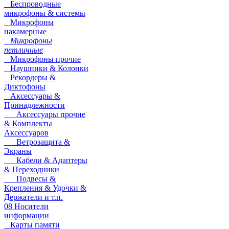
Беспроводные
микрофоны & системы
Микрофоны
накамерные
Микрофоны
петличные
Микрофоны прочие
Наушники & Колонки
Рекордеры &
Диктофоны
Аксессуары &
Принадлежности
Аксессуары прочие
& Комплекты
Аксессуаров
Ветрозащита &
Экраны
Кабели & Адаптеры
& Переходники
Подвесы &
Крепления & Удочки &
Держатели и т.п.
08 Носители
информации
Карты памяти