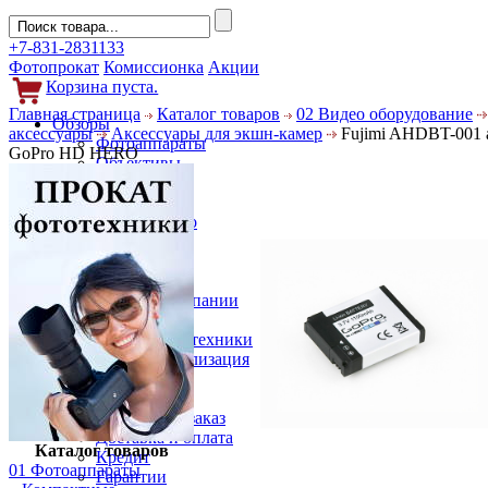
+7-831-2831133
Фотопрокат
Комиссионка
Акции
Корзина пуста.
Главная страница
Каталог товаров
02 Видео оборудование
Обзоры
аксессуары
Аксессуары для экшн-камер
Fujimi AHDBT-001 
Фотоаппараты
GoPro HD HERO
Объективы
Фильтры
Новости
Фото и видео
Гаджеты
Аксессуары
Слухи
Новости компании
Услуги
Прокат фототехники
Выкуп и реализация
Покупателям
Акции
Как сделать заказ
Доставка и оплата
Каталог товаров
Кредит
01 Фотоаппараты
Гарантии