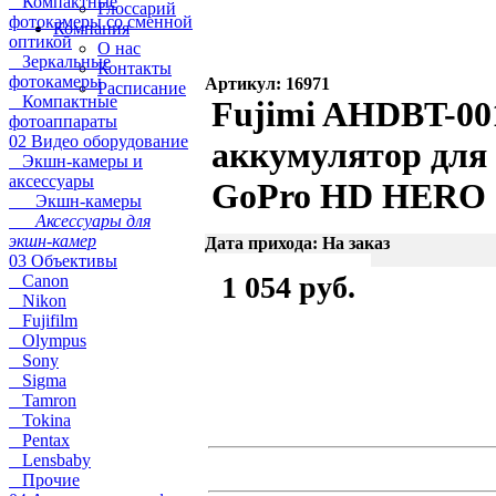
Компактные
Глоссарий
фотокамеры со сменной
Компания
оптикой
О нас
Зеркальные
Контакты
фотокамеры
Артикул: 16971
Расписание
Компактные
Fujimi AHDBT-00
фотоаппараты
02 Видео оборудование
аккумулятор для
Экшн-камеры и
аксессуары
GoPro HD HERO
Экшн-камеры
Аксессуары для
экшн-камер
Дата прихода: На заказ
03 Объективы
1 054 руб.
Canon
Nikon
Fujifilm
Olympus
Sony
Sigma
Tamron
Tokina
Pentax
Lensbaby
Прочие