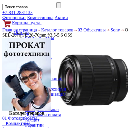
+7-831-2831133
Фотопрокат
Комиссионка
Акции
Корзина пуста.
Главная страница
Каталог товаров
03 Объективы
Sony
О
Обзоры
SEL-2870 FE 28-70mm f/3.5-5.6 OSS
Фотоаппараты
Объективы
Фильтры
Новости
Фото и видео
Гаджеты
Аксессуары
Слухи
Новости компании
Услуги
Прокат фототехники
Выкуп и реализация
Покупателям
Акции
Как сделать заказ
Каталог товаров
Доставка и оплата
01 Фотоаппараты
Кредит
Компактные
Гарантии