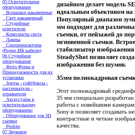
05 Осветительное
дизайном делает модель S
оборудование
идеальным объективом на 
Вспышки накамерные
Свет накамерный
Популярный диапазон зум
Студийные
мм подходит для различны
осветители
съемки, от пейзажей до пор
Комплекты света
Лампы
мгновенной съемки. Встро
Синхронизаторы
стабилизатор изображения 
(Радио ИК кабели)
06 Студийное
SteadyShot позволяет созда
оборудование
изображения без шумов.
Фото Фоны и
Принадлежности для их
35мм полнокадровая съем
установки
Зонты - софтбоксы -
рассеиватели -
Этот полнокадровый среднеф
отражатели
35 мм специально разработан
Аксессуары к
работы с новейшими камерами
осветительному
оборудованию
Sony и позволяет создавать н
Оборудование для 3D
контрастные и четкие изобра
съемки
качества.
Profoto
07 Звуковое