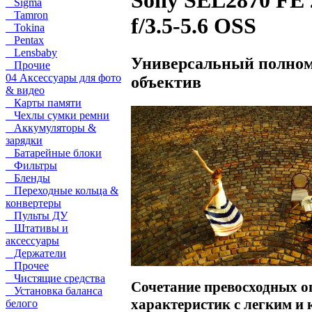
Sony SEL2870 FE
Sigma
Tamron
f/3.5-5.6 OSS
Tokina
Pentax
Lensbaby
Универсальный полно
Прочие
04 Аксессуары для фото
объектив
& видео
Карты памяти
Чехлы сумки ремни
Аккумуляторы &
зарядки
Батарейные блоки
Фильтры
Бленды
Переходные кольца &
конвертеры
Пульты ДУ
Штативы и
аксессуары
Держатели
Прочее
Чистящие средства
Сочетание превосходных о
Установка баланса
характеристик с легким и
белого