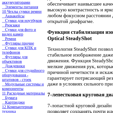
аккумуляторами
обеспечивает наивысшее каче
Элементы питания
высокую контрастность и ярко
10 Чехлы сумки ремни
любом фокусном расстоянии 
Аквакейсы
открытой диафрагме.
Сумки для ноутбуков
Рюкзаки
Сумки для фото и
Функция стабилизации из
видео камер
Optical SteadyShot
Ремни
Футляры прочие
Сумки для КПК и
Технология SteadyShot позвол
телефонов
стабильное изображение даже
Футляры для
движения. Функция SteadySh
объективов
мелкие движения рук, которые
Дождевики
Сумки для студийного
причиной нечеткости и искаж
оборудования -
гарантирует потрясающий ре
штативов - стоек
даже в условиях сильного пр
Модульные системы и
компоненты
11 Расходные материалы
7-лепестковая круговая д
Бумага
Картриджи
7-лопастной круговой дизайн
12 Компьютерная
позволяет сохранять почти и
техника