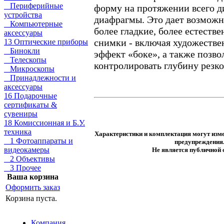
Периферийные
форму на протяжении всего д
устройства
диафрагмы. Это дает возможн
Компьютерные
более гладкие, более естеств
аксессуары
снимки - включая художестве
13 Оптические приборы
Бинокли
эффект «боке», а также позво
Телескопы
контролировать глубину резко
Микроскопы
Принадлежности и
аксессуары
16 Подарочные
сертификаты &
сувениры
18 Комиссионная и Б.У.
техника
Характеристики и комплектация могут изме
1 Фотоаппараты и
предупреждения
видеокамеры
Не является публичной
2 Объективы
3 Прочее
Ваша корзина
Оформить заказ
Корзина пуста.
Компания