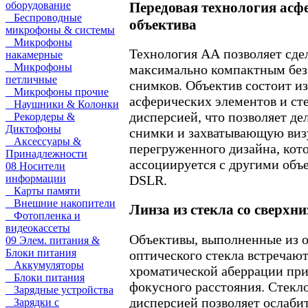
Передовая технология асф
оборудование
Беспроводные
объектива
микрофоны & системы
Микрофоны
Технология АА позволяет сде
накамерные
Микрофоны
максимально компактным без
петличные
снимков. Объектив состоит и
Микрофоны прочие
асферических элементов и сте
Наушники & Колонки
дисперсией, что позволяет де
Рекордеры &
Диктофоны
снимки и захватывающую виз
Аксессуары &
перегруженного дизайна, кот
Принадлежности
ассоциируется с другими объ
08 Носители
информации
DSLR.
Карты памяти
Внешние накопители
Линза из стекла со сверхн
Фотопленка и
видеокассеты
Объективы, выполненные из 
09 Элем. питания &
Блоки питания
оптического стекла встречаю
Аккумуляторы
хроматической аберрации пр
Блоки питания
фокусного расстояния. Стекло
Зарядные устройства
дисперсией позволяет ослабит
Зарядки с