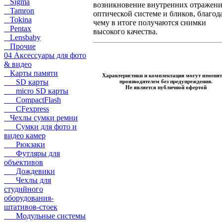
Sigma
возникновение внутренних отражени
Tamron
оптической системе и бликов, благод
Tokina
чему в итоге получаются снимки
Pentax
высокого качества.
Lensbaby
Прочие
04 Аксессуары для фото
& видео
Карты памяти
Характеристики и комплектация могут изменят
SD карты
производителем без предупреждения.
Не является публичной офертой
micro SD карты
CompactFlash
CFexpress
Чехлы сумки ремни
Сумки для фото и
видео камер
Рюкзаки
Футляры для
объективов
Дождевики
Чехлы для
студийного
оборудования-
штативов-стоек
Модульные системы