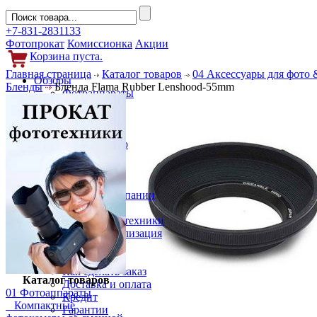
+7-831-2831133
Фотопрокат
Комиссионка
Акции
Корзина пуста.
Главная страница
Каталог товаров
04 Аксессуары для фото 
Обзоры
Бленды
Бленда Flama Rubber Lenshood-55mm
Фотоаппараты
Объективы
Фильтры
Новости
Фото и видео
Гаджеты
Аксессуары
Слухи
Новости компании
Услуги
Прокат фототехники
Выкуп и реализация
Покупателям
Акции
Как сделать заказ
Каталог товаров
Доставка и оплата
01 Фотоаппараты
Кредит
Компактные
Гарантии