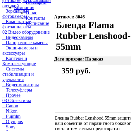
фотокамеры со сменной
Глоссарий
оптикой
Компания
Зеркальные
О нас
фотокамеры
Артикул: 8046
Контакты
Компактные
Бленда Flama
Расписание
фотоаппараты
02 Видео оборудование
Rubber Lenshood-
Видеокамеры
Панорамные камеры
55mm
Экшн-камеры и
аксессуары
Коптеры и
Дата прихода: На заказ
Комплектующие
359 руб.
Системы
стабилизации и
удержания
Видеомониторы
Телесуфлеры
Прочее
03 Объективы
Canon
Nikon
Fujifilm
Бленда Rubber Lenshood 55mm защит
Olympus
ваш объектив от паразитного боково
Sony
света и тем самым предотвратит