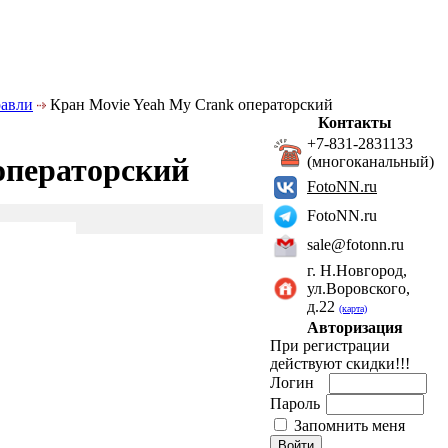
авли
Кран Movie Yeah My Crank операторский
Контакты
+7-831-2831133
операторский
(многоканальный)
FotoNN.ru
FotoNN.ru
sale@fotonn.ru
г. Н.Новгород,
ул.Воровского,
д.22
(карта)
Авторизация
При регистрации
действуют скидки!!!
Логин
Пароль
Запомнить меня