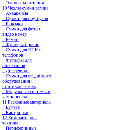
Элементы питания
10 Чехлы сумки ремни
Аквакейсы
Сумки для ноутбуков
Рюкзаки
Сумки для фото и
видео камер
Ремни
Футляры прочие
Сумки для КПК и
телефонов
Футляры для
объективов
Дождевики
Сумки для студийного
оборудования -
штативов - стоек
Модульные системы и
компоненты
11 Расходные материалы
Бумага
Картриджи
12 Компьютерная
техника
Периферийные