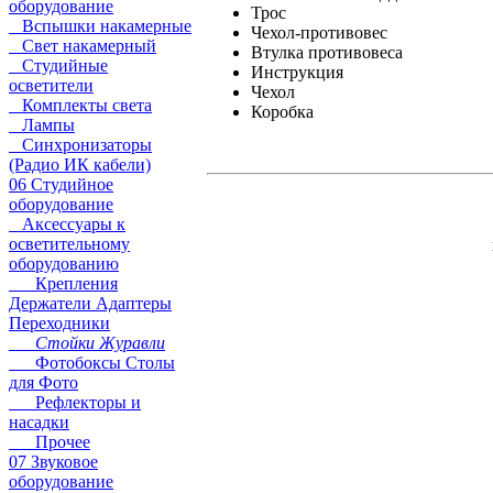
оборудование
Трос
Вспышки накамерные
Чехол-противовес
Свет накамерный
Втулка противовеса
Студийные
Инструкция
осветители
Чехол
Комплекты света
Коробка
Лампы
Синхронизаторы
(Радио ИК кабели)
06 Студийное
оборудование
Аксессуары к
осветительному
оборудованию
Крепления
Держатели Адаптеры
Переходники
Стойки Журавли
Фотобоксы Столы
для Фото
Рефлекторы и
насадки
Прочее
07 Звуковое
оборудование