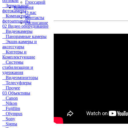
оптикой
Глоссарий
Зеркальные
Компания
фотокамеры
О нас
Компактные
Контакты
фотоаппараты
Расписание
02 Видео оборудование
Видеокамеры
Панорамные камеры
Экшн-камеры и
аксессуары
Коптеры и
Комплектующие
Системы
стабилизации и
удержания
Видеомониторы
Телесуфлеры
Прочее
03 Объективы
Canon
Nikon
Fujifilm
Olympus
Sony
Sigma