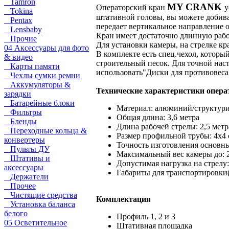
Tamron
MY CRANK
Операторский кран
у
Tokina
штативной головы, вы можете добива
Pentax
передает вертикальное направление 
Lensbaby
Кран имеет достаточно длинную рабоч
Прочие
Для установки камеры, на стрелке кр
04 Аксессуары для фото
В комплекте есть спец.чехол, которы
& видео
строительный песок. Для точной нас
Карты памяти
использовать"Диски для противовес
Чехлы сумки ремни
Аккумуляторы &
Технические характеристики опер
зарядки
Батарейные блоки
Материал: алюминий/структури
Фильтры
Общая длина: 3,6 метра
Бленды
Длина рабочей стрелы: 2,5 метр
Переходные кольца &
Размер профильной трубы: 4х4 
конвертеры
Точность изготовления основны
Пульты ДУ
Максимальный вес камеры до: 2
Штативы и
Допустимая нагрузка на стрелу:
аксессуары
Габариты для транспортировки(
Держатели
Прочее
Чистящие средства
Комплектация
Установка баланса
белого
Профиль 1, 2 и 3
05 Осветительное
Штативная площадка