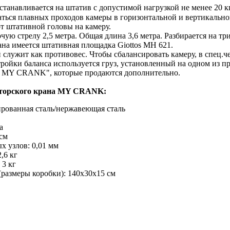
станавливается на штатив с допустимой нагрузкой не менее 20 
ться плавных проходов камеры в горизонтальной и вертикально
от штативной головы на камеру.
ую стрелу 2,5 метра. Общая длина 3,6 метра. Разбирается на три
ана имеется штативная площадка Giottos MH 621.
й служит как противовес. Чтобы сбалансировать камеру, в спец.ч
тройки баланса используется груз, установленный на одном из п
а MY CRANK", которые продаются дополнительно.
аторского крана MY CRANK:
рованная сталь/нержавеющая сталь
а
см
х узлов: 0,01 мм
,6 кг
 3 кг
размеры коробки): 140х30х15 см