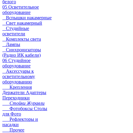
белого
05 Осветительное
оборудование
Вспышки накамерные
Свет накамерный
Студийные
осветители
Комплекты света
Лампы
Синхронизаторы
(Радио ИК кабели)
06 Студийное
оборудование
Аксессуары к
осветительному
оборудованию
Крепления
Держатели Адаптеры
Переходники
Стойки Журавли
Фотобоксы Столы
для Фото
Рефлекторы и
насадки
Прочее