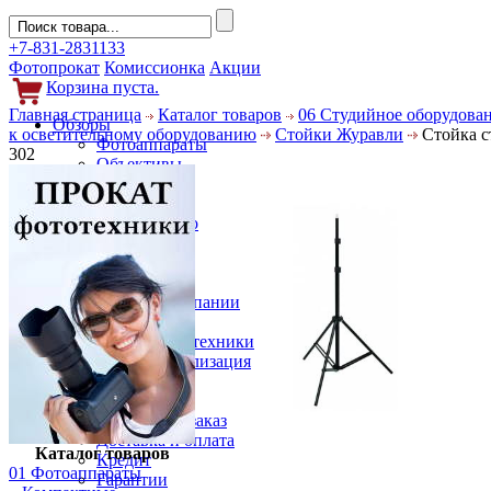
+7-831-2831133
Фотопрокат
Комиссионка
Акции
Корзина пуста.
Главная страница
Каталог товаров
06 Студийное оборудова
Обзоры
к осветительному оборудованию
Стойки Журавли
Стойка с
Фотоаппараты
302
Объективы
Фильтры
Новости
Фото и видео
Гаджеты
Аксессуары
Слухи
Новости компании
Услуги
Прокат фототехники
Выкуп и реализация
Покупателям
Акции
Как сделать заказ
Доставка и оплата
Каталог товаров
Кредит
01 Фотоаппараты
Гарантии