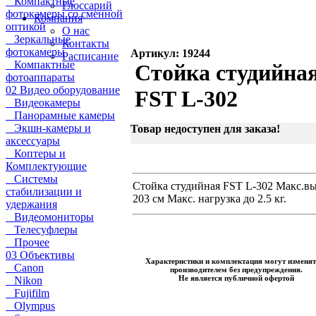
Компактные
Глоссарий
фотокамеры со сменной
Компания
оптикой
О нас
Зеркальные
Контакты
фотокамеры
Артикул: 19244
Расписание
Компактные
Стойка студийна
фотоаппараты
02 Видео оборудование
FST L-302
Видеокамеры
Панорамные камеры
Экшн-камеры и
Товар недоступен для заказа!
аксессуары
Коптеры и
Комплектующие
Системы
Стойка студийная FST L-302 Макс.в
стабилизации и
203 см Макс. нагрузка до 2.5 кг.
удержания
Видеомониторы
Телесуфлеры
Прочее
03 Объективы
Характеристики и комплектация могут изменят
Canon
производителем без предупреждения.
Не является публичной офертой
Nikon
Fujifilm
Olympus