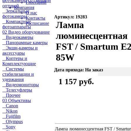
фотокамеры со сменной
Глоссарий
оптикой
Компания
Зеркальные
О нас
фотокамеры
Артикул: 19283
Контакты
Компактные
Лампа
Расписание
фотоаппараты
02 Видео оборудование
люминесцентная
Видеокамеры
Панорамные камеры
FST / Smartum E
Экшн-камеры и
аксессуары
85W
Коптеры и
Комплектующие
Системы
Дата прихода: На заказ
стабилизации и
удержания
1 157 руб.
Видеомониторы
Телесуфлеры
Прочее
03 Объективы
Canon
Nikon
Fujifilm
Olympus
Sony
Лампа люминесцентная FST / Smartu