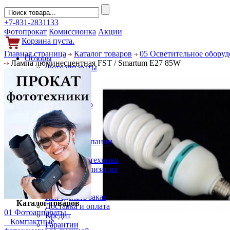
+7-831-2831133
Фотопрокат
Комиссионка
Акции
Корзина пуста.
Главная страница
Каталог товаров
05 Осветительное обору
Обзоры
Лампа люминесцентная FST / Smartum E27 85W
Фотоаппараты
Объективы
Фильтры
Новости
Фото и видео
Гаджеты
Аксессуары
Слухи
Новости компании
Услуги
Прокат фототехники
Выкуп и реализация
Покупателям
Акции
Как сделать заказ
Каталог товаров
Доставка и оплата
01 Фотоаппараты
Кредит
Компактные
Гарантии