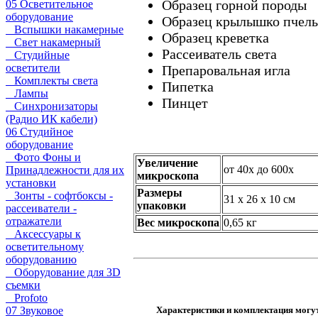
Образец горной породы
05 Осветительное
оборудование
Образец крылышко пчел
Вспышки накамерные
Образец креветка
Свет накамерный
Рассеиватель света
Студийные
осветители
Препаровальная игла
Комплекты света
Пипетка
Лампы
Пинцет
Синхронизаторы
(Радио ИК кабели)
06 Студийное
оборудование
Фото Фоны и
Увеличение
от 40x до 600x
Принадлежности для их
микроскопа
установки
Размеры
Зонты - софтбоксы -
31 x 26 x 10 см
упаковки
рассеиватели -
отражатели
Вес
микроскопа
0,65 кг
Аксессуары к
осветительному
оборудованию
Оборудование для 3D
съемки
Profoto
Характеристики и комплектация могу
07 Звуковое