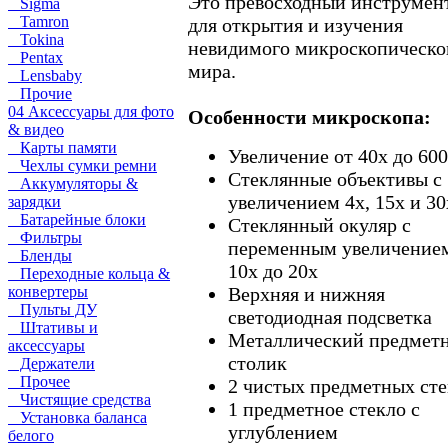
Это превосходный инструмен
Sigma
Tamron
для открытия и изучения
Tokina
невидимого микроскопическо
Pentax
мира.
Lensbaby
Прочие
04 Аксессуары для фото
Особенности микроскопа:
& видео
Карты памяти
Увеличение от 40x до 60
Чехлы сумки ремни
Стеклянные объективы с
Аккумуляторы &
увеличением 4x, 15x и 30
зарядки
Батарейные блоки
Стеклянный окуляр с
Фильтры
переменным увеличением
Бленды
10x до 20x
Переходные кольца &
конвертеры
Верхняя и нижняя
Пульты ДУ
светодиодная подсветка
Штативы и
Металлический предмет
аксессуары
столик
Держатели
Прочее
2 чистых предметных сте
Чистящие средства
1 предметное стекло с
Установка баланса
углублением
белого