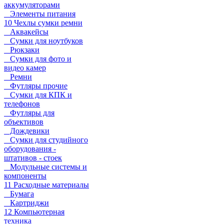
аккумуляторами
Элементы питания
10 Чехлы сумки ремни
Аквакейсы
Сумки для ноутбуков
Рюкзаки
Сумки для фото и
видео камер
Ремни
Футляры прочие
Сумки для КПК и
телефонов
Футляры для
объективов
Дождевики
Сумки для студийного
оборудования -
штативов - стоек
Модульные системы и
компоненты
11 Расходные материалы
Бумага
Картриджи
12 Компьютерная
техника