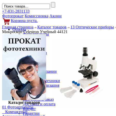
+7-831-2831133
Фотопрокат
Комиссионка
Акции
Корзина пуста.
Главная страница
Каталог товаров
13 Оптические приборы
Обзоры
Микроскоп Celestron Учебный 44121
Фотоаппараты
Объективы
Фильтры
Новости
Фото и видео
Гаджеты
Аксессуары
Слухи
Новости компании
Услуги
Прокат фототехники
Выкуп и реализация
Покупателям
Акции
Как сделать заказ
Каталог товаров
Доставка и оплата
01 Фотоаппараты
Кредит
Компактные
Гарантии