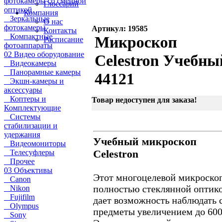
фотокамеры со сменной
Глоссарий
оптикой
Компания
Зеркальные
О нас
фотокамеры
Артикул: 19585
Контакты
Компактные
Микроскоп
Расписание
фотоаппараты
02 Видео оборудование
Celestron Учебны
Видеокамеры
Панорамные камеры
44121
Экшн-камеры и
аксессуары
Коптеры и
Товар недоступен для заказа!
Комплектующие
Системы
стабилизации и
удержания
Учебный микроскоп
Видеомониторы
Телесуфлеры
Celestron
Прочее
03 Объективы
Этот многоцелевой микроскоп
Canon
полностью стеклянной оптик
Nikon
Fujifilm
дает возможность наблюдать 
Olympus
предметы увеличением до 600
Sony