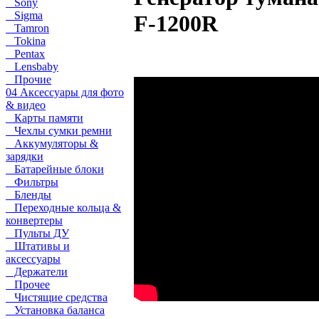
Sony
Sigma
F-1200R
Tamron
Tokina
Pentax
Lensbaby
Прочие
04 Аксессуары для фото
& видео
Карты памяти
Чехлы сумки ремни
Аккумуляторы &
зарядки
Батарейные блоки
Фильтры
Бленды
Переходные кольца &
конвертеры
Пульты ДУ
Штативы и
аксессуары
Держатели
Прочее
Чистящие средства
Установка баланса