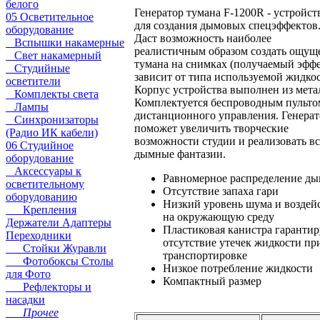
белого
Генератор тумана F-1200R - устройст
05 Осветительное
для создания дымовых спецэффектов
оборудование
Даст возможность наиболее
Вспышки накамерные
реалистичным образом создать ощущ
Свет накамерный
тумана на снимках (получаемый эфф
Студийные
зависит от типа используемой жидкос
осветители
Корпус устройства выполнен из мета
Комплекты света
Комплектуется беспроводным пульто
Лампы
дистанционного управления. Генерат
Синхронизаторы
поможет увеличить творческие
(Радио ИК кабели)
возможности студии и реализовать вс
06 Студийное
дымные фантазии.
оборудование
Аксессуары к
Равномерное распределение ды
осветительному
Отсутствие запаха гари
оборудованию
Низкий уровень шума и воздей
Крепления
на окружающую среду
Держатели Адаптеры
Пластиковая канистра гарантир
Переходники
отсутствие утечек жидкости пр
Стойки Журавли
транспортировке
Фотобоксы Столы
Низкое потребление жидкости
для Фото
Компактный размер
Рефлекторы и
насадки
Прочее