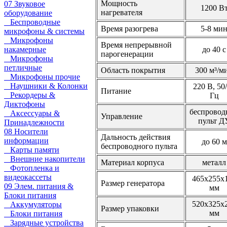
Мощность
07 Звуковое
1200 В
нагревателя
оборудование
Беспроводные
Время разогрева
5-8 ми
микрофоны & системы
Микрофоны
Время непрерывной
до 40 с
накамерные
парогенерации
Микрофоны
петличные
Область покрытия
300 м³/м
Микрофоны прочие
Наушники & Колонки
220 В, 50
Питание
Рекордеры &
Гц
Диктофоны
беспровод
Аксессуары &
Управление
пульт Д
Принадлежности
08 Носители
Дальность действия
информации
до 60 м
беспроводного пульта
Карты памяти
Внешние накопители
Материал корпуса
металл
Фотопленка и
видеокассеты
465х255х
Размер генератора
09 Элем. питания &
мм
Блоки питания
520х325х
Аккумуляторы
Размер упаковки
мм
Блоки питания
Зарядные устройства