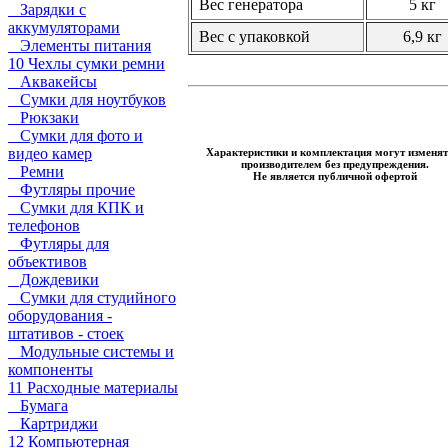
Вес генератора
5 кг
Зарядки с
аккумуляторами
Вес с упаковкой
6,9 кг
Элементы питания
10 Чехлы сумки ремни
Аквакейсы
Сумки для ноутбуков
Рюкзаки
Сумки для фото и
видео камер
Характеристики и комплектация могут изменят
производителем без предупреждения.
Ремни
Не является публичной офертой
Футляры прочие
Сумки для КПК и
телефонов
Футляры для
объективов
Дождевики
Сумки для студийного
оборудования -
штативов - стоек
Модульные системы и
компоненты
11 Расходные материалы
Бумага
Картриджи
12 Компьютерная