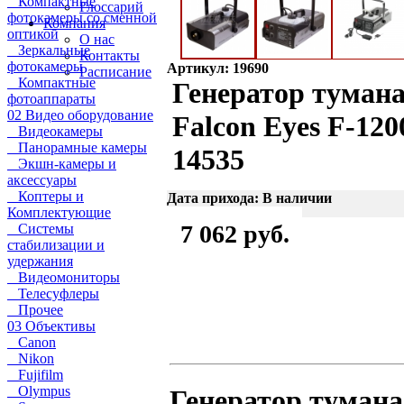
Компактные
Глоссарий
фотокамеры со сменной
Компания
оптикой
О нас
Зеркальные
Контакты
фотокамеры
Артикул: 19690
Расписание
Компактные
Генератор туман
фотоаппараты
02 Видео оборудование
Falcon Eyes F-12
Видеокамеры
Панорамные камеры
14535
Экшн-камеры и
аксессуары
Коптеры и
Дата прихода: В наличии
Комплектующие
7 062 руб.
Системы
стабилизации и
удержания
Видеомониторы
Телесуфлеры
Прочее
03 Объективы
Canon
Nikon
Fujifilm
Olympus
Генератор тумана