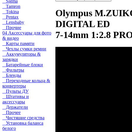
Sigma
Tamron
Olympus M.ZUIK
Tokina
Pentax
DIGITAL ED
Lensbaby
Прочие
7‑14mm 1:2.8 PR
04 Аксессуары для фото
& видео
Карты памяти
Чехлы сумки ремни
Аккумуляторы &
зарядки
Батарейные блоки
Фильтры
Бленды
Переходные кольца &
конвертеры
Пульты ДУ
Штативы и
аксессуары
Держатели
Прочее
Чистящие средства
Установка баланса
белого