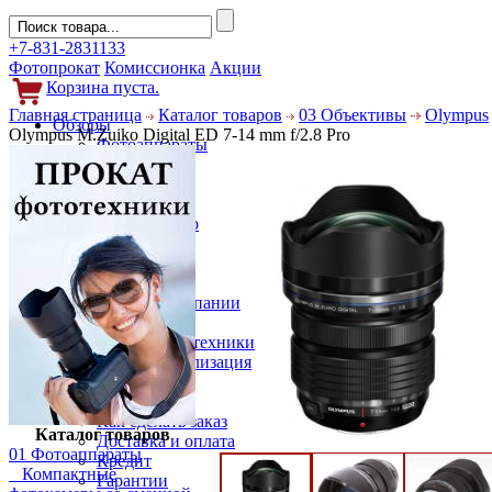
+7-831-2831133
Фотопрокат
Комиссионка
Акции
Корзина пуста.
Главная страница
Каталог товаров
03 Объективы
Olympus
Обзоры
Olympus M.Zuiko Digital ED 7-14 mm f/2.8 Pro
Фотоаппараты
Объективы
Фильтры
Новости
Фото и видео
Гаджеты
Аксессуары
Слухи
Новости компании
Услуги
Прокат фототехники
Выкуп и реализация
Покупателям
Акции
Как сделать заказ
Каталог товаров
Доставка и оплата
01 Фотоаппараты
Кредит
Компактные
Гарантии