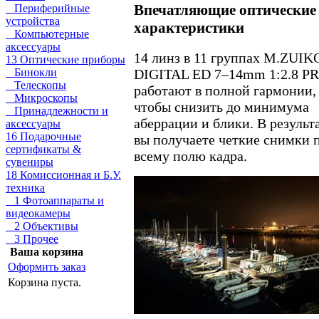
Впечатляющие оптические
Периферийные
устройства
характеристики
Компьютерные
аксессуары
14 линз в 11 группах M.ZUIK
13 Оптические приборы
Бинокли
DIGITAL ED 7–14mm 1:2.8 P
Телескопы
работают в полной гармонии,
Микроскопы
чтобы снизить до минимума
Принадлежности и
аберрации и блики. В результ
аксессуары
16 Подарочные
вы получаете четкие снимки 
сертификаты &
всему полю кадра.
сувениры
18 Комиссионная и Б.У.
техника
1 Фотоаппараты и
видеокамеры
2 Объективы
3 Прочее
Ваша корзина
Оформить заказ
Корзина пуста.