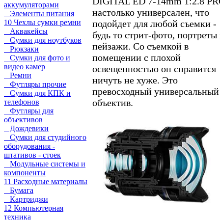
DIGITAL ED 7‑14mm 1:2.8 P
аккумуляторами
настолько универсален, что
Элементы питания
подойдет для любой съемки -
10 Чехлы сумки ремни
Аквакейсы
будь то стрит-фото, портреты
Сумки для ноутбуков
пейзажи. Со съемкой в
Рюкзаки
помещении с плохой
Сумки для фото и
видео камер
освещенностью он справится
Ремни
ничуть не хуже. Это
Футляры прочие
превосходный универсальный
Сумки для КПК и
объектив.
телефонов
Футляры для
объективов
Дождевики
Сумки для студийного
оборудования -
штативов - стоек
Модульные системы и
компоненты
11 Расходные материалы
Бумага
Картриджи
12 Компьютерная
техника