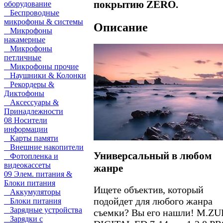
покрытию ZERO.
оборудование
Беспроводные
микрофоны & системы
Описание
Микрофоны
накамерные
Микрофоны
петличные
Микрофоны прочие
Наушники & Колонки
Рекордеры &
Диктофоны
Аксессуары &
Принадлежности
08 Носители
информации
Карты памяти
Внешние накопители
Универсальный в любом
Фотопленка и
видеокассеты
жанре
09 Элем. питания &
Блоки питания
Ищете объектив, который
Аккумуляторы
подойдет для любого жанра
Блоки питания
Зарядные устройства
съемки? Вы его нашли! M.Z
Зарядки с