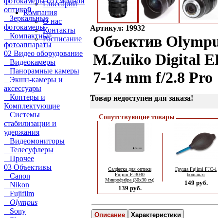
фотокамеры со сменной
Глоссарий
оптикой
Компания
Зеркальные
О нас
фотокамеры
Артикул: 19932
Контакты
Компактные
Объектив Olymp
Расписание
фотоаппараты
02 Видео оборудование
M.Zuiko Digital 
Видеокамеры
Панорамные камеры
7-14 mm f/2.8 Pro
Экшн-камеры и
аксессуары
Коптеры и
Товар недоступен для заказа!
Комплектующие
Системы
Сопутствующие товары
стабилизации и
удержания
Видеомониторы
Телесуфлеры
Прочее
03 Объективы
Салфетка для оптики
Груша Fujimi FJС-1
Canon
Fujimi FJ3030
большая
Микрофибра (30х30 см)
149 руб.
Nikon
139 руб.
Fujifilm
Olympus
Sony
Описание
Характеристики