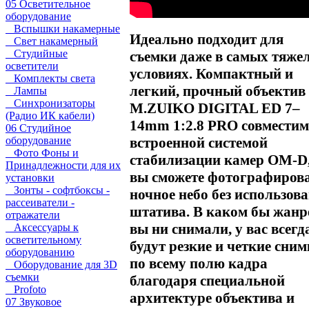
05 Осветительное
оборудование
Вспышки накамерные
Идеально подходит для
Свет накамерный
Студийные
съемки даже в самых тяже
осветители
условиях. Компактный и
Комплекты света
легкий, прочный объектив
Лампы
Синхронизаторы
M.ZUIKO DIGITAL ED 7–
(Радио ИК кабели)
14mm 1:2.8 PRO совместим
06 Студийное
встроенной системой
оборудование
Фото Фоны и
стабилизации камер OM-D,
Принадлежности для их
вы сможете фотографиров
установки
Зонты - софтбоксы -
ночное небо без использов
рассеиватели -
штатива. В каком бы жанр
отражатели
вы ни снимали, у вас всегд
Аксессуары к
осветительному
будут резкие и четкие сни
оборудованию
по всему полю кадра
Оборудование для 3D
съемки
благодаря специальной
Profoto
архитектуре объектива и
07 Звуковое