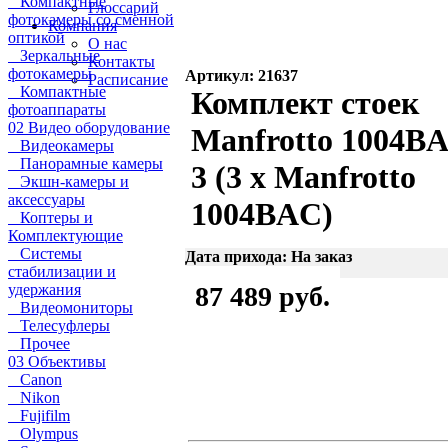
Компактные
Глоссарий
фотокамеры со сменной
Компания
оптикой
О нас
Зеркальные
Контакты
фотокамеры
Артикул: 21637
Расписание
Компактные
Комплект стоек
фотоаппараты
02 Видео оборудование
Manfrotto 1004B
Видеокамеры
Панорамные камеры
3 (3 x Manfrotto
Экшн-камеры и
аксессуары
1004BAC)
Коптеры и
Комплектующие
Системы
Дата прихода: На заказ
стабилизации и
удержания
87 489 руб.
Видеомониторы
Телесуфлеры
Прочее
03 Объективы
Canon
Nikon
Fujifilm
Olympus