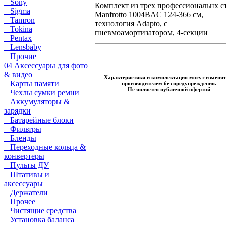
Sony
Комплект из трех профессиональнх с
Sigma
Manfrotto 1004BAC 124-366 см,
Tamron
технология Adapto, с
Tokina
пневмоамортизатором, 4-секции
Pentax
Lensbaby
Прочие
04 Аксессуары для фото
& видео
Характеристики и комплектация могут изменят
Карты памяти
производителем без предупреждения.
Не является публичной офертой
Чехлы сумки ремни
Аккумуляторы &
зарядки
Батарейные блоки
Фильтры
Бленды
Переходные кольца &
конвертеры
Пульты ДУ
Штативы и
аксессуары
Держатели
Прочее
Чистящие средства
Установка баланса