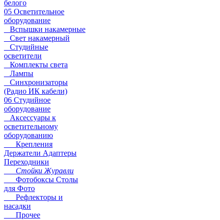
белого
05 Осветительное
оборудование
Вспышки накамерные
Свет накамерный
Студийные
осветители
Комплекты света
Лампы
Синхронизаторы
(Радио ИК кабели)
06 Студийное
оборудование
Аксессуары к
осветительному
оборудованию
Крепления
Держатели Адаптеры
Переходники
Стойки Журавли
Фотобоксы Столы
для Фото
Рефлекторы и
насадки
Прочее